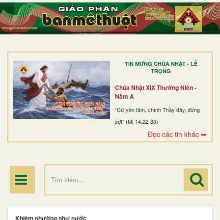
TRANG NHẤT
GIỚI THIỆU
GIÁO XỨ
TIN MỪNG CHÚA NHẬT - LỄ
DÒNG TU
TRỌNG
BAN MỤC VỤ
Chúa Nhật XIX Thường Niên -
Năm A
ĐOÀN THỂ CG
“Cứ yên tâm, chính Thầy đây, đừng
sợ!” (Mt 14,22-33)
LINH MỤC
Đọc các tin khác ➥
ĐIỂM HÀNH HƯƠNG
Khiêm nhường như nước