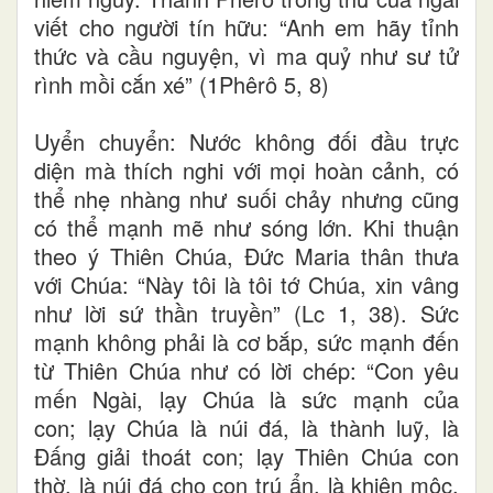
viết cho người tín hữu: “Anh em hãy tỉnh
thức và cầu nguyện, vì ma quỷ như sư tử
rình mồi cắn xé” (1Phêrô 5, 8)
Uyển chuyển: Nước không đối đầu trực
diện mà thích nghi với mọi hoàn cảnh, có
thể nhẹ nhàng như suối chảy nhưng cũng
có thể mạnh mẽ như sóng lớn. Khi thuận
theo ý Thiên Chúa, Đức Maria thân thưa
với Chúa: “Này tôi là tôi tớ Chúa, xin vâng
như lời sứ thần truyền” (Lc 1, 38). Sức
mạnh không phải là cơ bắp, sức mạnh đến
từ Thiên Chúa như có lời chép: “Con yêu
mến Ngài, lạy Chúa là sức mạnh của
con; lạy Chúa là núi đá, là thành luỹ, là
Đấng giải thoát con; lạy Thiên Chúa con
thờ, là núi đá cho con trú ẩn, là khiên mộc,