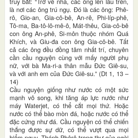
truy bắt: “Trở về nhà, các ông lên lầu trên,
là nơi các ông trú ngụ. Đó là các ông: Phê-
rô, Gio-an, Gia-cô-bê, An-rê, Phi-líp-phê,
Tô-ma, Ba-tô-lô-mê-ô, Mát-thêu, Gia-cô-bê
con ông An-phê, Si-môn thuộc nhóm Quá
Khích, và Giu-đa con ông Gia-cô-bê. Tất
cả các ông đều đồng tâm nhất trí, chuyên
cần cầu nguyện cùng với mấy người phụ
nữ, với bà Ma-ri-a thân mẫu Đức Giê-su,
và với anh em của Đức Giê-su.” (Dt 1, 13 –
14)
Cầu nguyện giống như nước có một sức
mạnh vô song, khi tăng áp lực nước như
máy Waterjet, có thể cắt mọi thứ. Hoặc
nước có thể bào mòn đá, hoặc nước có thể
đặc cứng như đá. Cầu nguyện có thể chiến
thắng được sự dữ, có thể vượt qua mọi
hiểm nguy. Thánh Phêrô trong thư của ngài