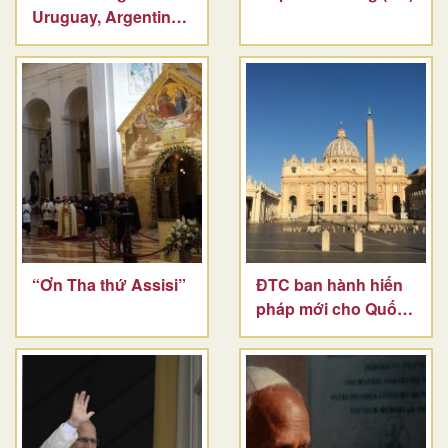
Uruguay, Argentina
và Pêru
“Ơn Tha thứ Assisi”
ĐTC ban hành hiến
pháp mới cho Quốc
gia Vatican