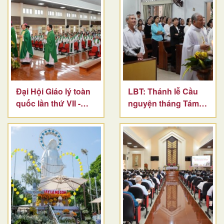
Đại Hội Giáo lý toàn
LBT: Thánh lễ Cầu
quốc lần thứ VII -
nguyện tháng Tám
Ngày thứ 3
2026