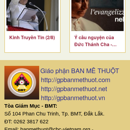
Kinh Truyền Tin (2/8)
Ý cầu nguyện của
Đức Thánh Cha -
tháng 8
Giáo phận BAN MÊ THUỘT
http://gpbanmethuot.com
http://gpbanmethuot.net
http://gpbanmethuot.vn
Tòa Giám Mục - BMT:
Số 104 Phan Chu Trinh, Tp. BMT, Đắk Lắk.
ĐT: 0262 3817 622
Email: banmethuot@cbc-vietnam.org -