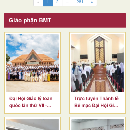
«
1
2
...
281
»
Giáo phận BMT
Đại Hội Giáo lý toàn
Trực tuyến Thánh lễ
quốc lần thứ VII -
Bế mạc Đại Hội Giáo
Ngày cuối
Lý