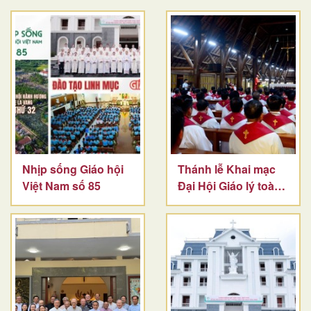
Nhịp sống Giáo hội
Thánh lễ Khai mạc
Việt Nam số 85
Đại Hội Giáo lý toàn
quốc