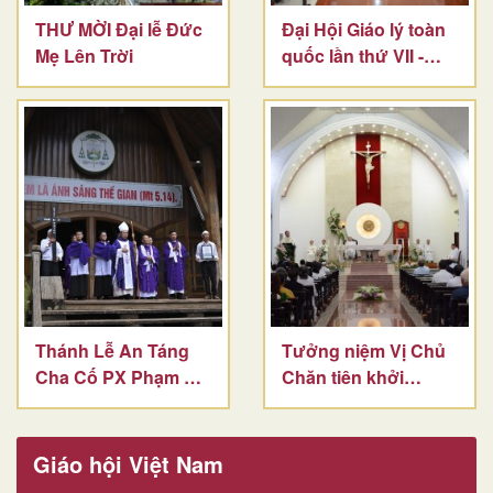
THƯ MỜI Đại lễ Đức
Đại Hội Giáo lý toàn
Mẹ Lên Trời
quốc lần thứ VII -
Ngày thứ 2
Thánh Lễ An Táng
Tưởng niệm Vị Chủ
Cha Cố PX Phạm Bá
Chăn tiên khởi
Lễ
GP.BMT
Giáo hội Việt Nam