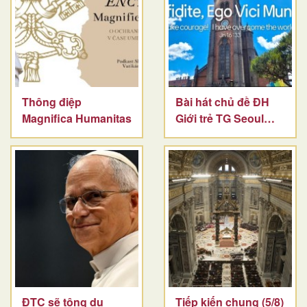
Thông điệp
Bài hát chủ đề ĐH
Magnifica Humanitas
Giới trẻ TG Seoul
2027
ĐTC sẽ tông du
Tiếp kiến chung (5/8)