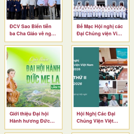
ĐCV Sao Biển tiễn
Bế Mạc Hội nghị các
ba Cha Giáo về nghỉ
Đại Chủng viện Việt
hưu
Nam
Giới thiệu Đại hội
Hội Nghị Các Đại
Hành hương Đức
Chủng Viện Việt
Mẹ La Vang
Nam Ngày 2