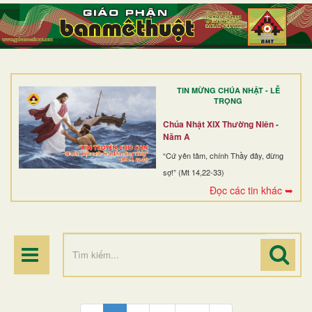
TRANG NHẤT
GIỚI THIỆU
GIÁO XỨ
TIN MỪNG CHÚA NHẬT - LỄ
DÒNG TU
TRỌNG
BAN MỤC VỤ
Chúa Nhật XIX Thường Niên -
Năm A
ĐOÀN THỂ CG
“Cứ yên tâm, chính Thầy đây, đừng
sợ!” (Mt 14,22-33)
LINH MỤC
Đọc các tin khác ➥
ĐIỂM HÀNH HƯƠNG