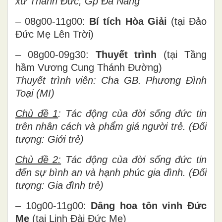
xứ Thanh Đức, Gp Đà Nẵng
– 08g00-11g00:
Bí tích Hòa Giải
(tại Đảo
Đức Mẹ Lên Trời)
– 08g00-09g30:
Thuyết trình
(tại Tầng
hầm Vương Cung Thánh Đường)
Thuyết trình viên:
Cha GB. Phương Đình
Toại (MI)
Chủ đề 1
: Tác động của đời sống đức tin
trên nhân cách và phẩm giá người trẻ. (Đối
tượng: Giới trẻ)
Chủ đề 2:
Tác động của đời sống đức tin
đến sự bình an và hạnh phúc gia đình. (Đối
tượng: Gia đình trẻ)
– 10g00-11g00:
Dâng hoa
tôn vinh Đức
Mẹ
(tại Linh Đài Đức Mẹ
)