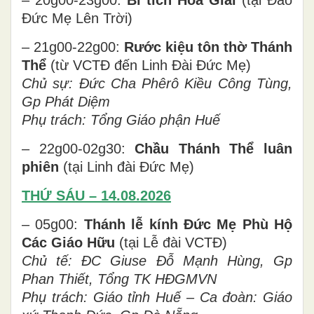
Đức Mẹ Lên Trời)
– 21g00-22g00:
Rước kiệu tôn thờ Thánh
Thể
(từ VCTĐ đến Linh Đài Đức Mẹ)
Chủ sự:
Đức Cha Phêrô Kiều Công Tùng,
Gp Phát Diệm
Phụ trách:
Tổng Giáo phận
Huế
– 22g00-02g30:
Chầu Thánh Thể luân
phiên
(tại Linh đài Đức Mẹ)
THỨ SÁU – 14.08.2026
– 05g00:
Thánh lễ kính Đức Mẹ Phù Hộ
Các Giáo Hữu
(tại Lễ đài VCTĐ)
Chủ tế: ĐC Giuse Đỗ Mạnh Hùng, Gp
Phan Thiết, Tổng TK HĐGMVN
Phụ trách:
Giáo tỉnh
Huế – Ca đoàn: Giáo