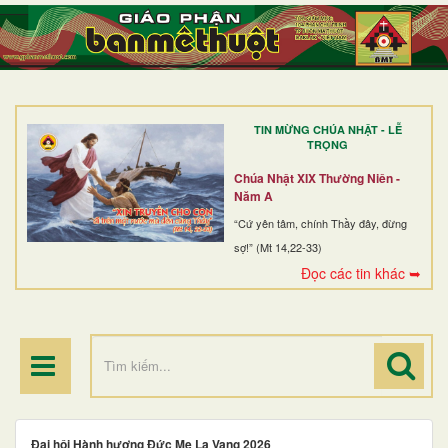
TRANG NHẤT
GIỚI THIỆU
GIÁO XỨ
TIN MỪNG CHÚA NHẬT - LỄ
DÒNG TU
TRỌNG
BAN MỤC VỤ
Chúa Nhật XIX Thường Niên -
Năm A
ĐOÀN THỂ CG
“Cứ yên tâm, chính Thầy đây, đừng
sợ!” (Mt 14,22-33)
LINH MỤC
Đọc các tin khác ➥
ĐIỂM HÀNH HƯƠNG
Đại hội Hành hương Đức Mẹ La Vang 2026