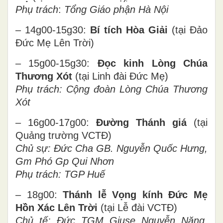
Phụ trách
:
Tổng Giáo phận
Hà Nội
– 14g00-15g30:
Bí tích Hòa Giải
(tại Đảo
Đức Mẹ Lên Trời)
– 15g00-15g30:
Đọc kinh Lòng Chúa
Thương Xót
(tại Linh đài Đức Mẹ)
Phụ trách:
Cộng đoàn Lòng Chúa Thương
Xót
– 16g00-17g00:
Đường Thánh giá
(tại
Quảng trường VCTĐ)
Chủ sự:
Đức Cha
GB. Nguyễn Quốc Hưng,
Gm Phó Gp Qui Nhơn
Phụ trách:
TGP Huế
– 18g00:
Thánh lễ Vọng kính Đức Mẹ
Hồn Xác Lên Trời
(tại Lễ đài VCTĐ)
Chủ tế:
Đ
ức
TGM Giuse
Nguyễn Năng,