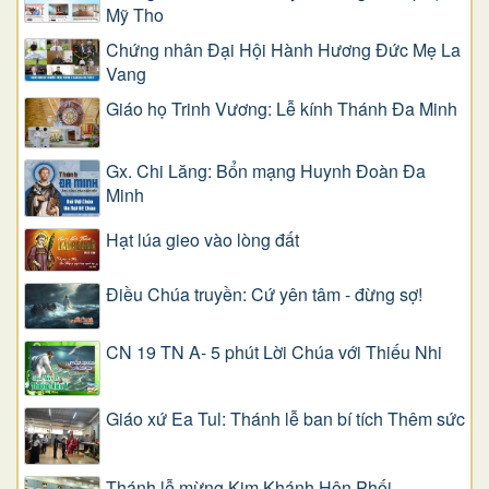
Mỹ Tho
Chứng nhân Đại Hội Hành Hương Đức Mẹ La
Vang
Giáo họ Trinh Vương: Lễ kính Thánh Đa Minh
Gx. Chi Lăng: Bổn mạng Huynh Đoàn Đa
Minh
Hạt lúa gieo vào lòng đất
Điều Chúa truyền: Cứ yên tâm - đừng sợ!
CN 19 TN A- 5 phút Lời Chúa với Thiếu Nhi
Giáo xứ Ea Tul: Thánh lễ ban bí tích Thêm sức
Thánh lễ mừng Kim Khánh Hôn Phối