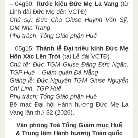
– 04g30:
Rước
kiệu Đức Mẹ La Vang
(từ
Linh đài Đức Mẹ đến VCTĐ)
Chủ sự:
Đức Cha Giuse Huỳnh Văn Sỹ,
GM Nha Trang
Phụ trách
:
Tổng Giáo phận Huế
– 05g15:
Thánh lễ
Đại triều
kính Đức Mẹ
Hồn Xác Lên Trời
(tại Lễ đài VCTĐ)
Chủ tế:
Đức TGM Giuse
Đặng Đức Ngân,
TGP Huế – Giám quản Đà Nẵng
Giảng lễ: Đức Nguyên TGM Giuse Nguyễn
Chí Linh, TGP Huế
Phụ trách:
Tổng Giáo phận
Huế
Bế mạc Đại hội Hành hương Đức Mẹ La
Vang lần thứ 32 (2026).
Văn phòng Toà Tổng Giám mục Huế
& Trung tâm Hành hương Toàn quốc