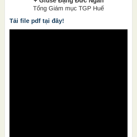
+ Giuse Đặng Đức Ngân
Tổng Giám mục TGP Huế
Tải file pdf tại đây!