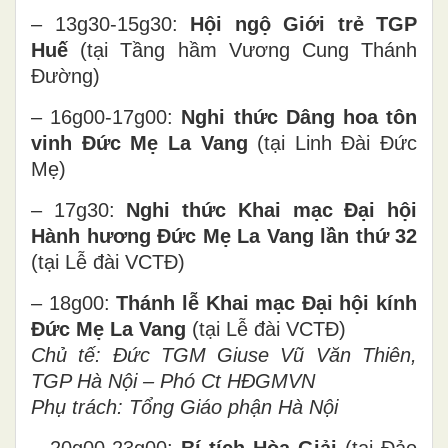
– 13g30-15g30:
Hội ngộ
Giới trẻ
TGP
Huế
(tại Tầng hầm Vương Cung Thánh
Đường)
– 16g00-17g00:
Nghi thức Dâng hoa
tôn
vinh Đức Mẹ La Vang
(tại Linh Đài Đức
Mẹ)
– 17g30:
Nghi thức Khai mạc Đại hội
Hành hương Đức Mẹ La Vang lần thứ 32
(tại Lễ đài VCTĐ)
– 18g00:
Thánh lễ Khai
m
ạc
Đại hội
kính
Đức Mẹ La Vang
(tại Lễ đài VCTĐ)
Chủ tế:
Đức TGM Giuse Vũ Văn Thiên,
TGP Hà Nội – Phó Ct HĐGMVN
Phụ trách:
Tổng Giáo phận
H
à Nội
– 20g00-23g00:
Bí tích Hòa Giải
(tại Đảo