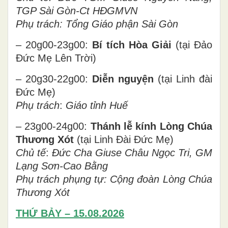
TGP Sài Gòn-Ct HĐGMVN
Phụ trách:
Tổng Giáo phận
Sài Gòn
– 20g00-23g00:
Bí tích Hòa Giải
(tại Đảo
Đức Mẹ Lên Trời)
– 20g30-22g00:
Diễn nguyện
(tại Linh đài
Đức Mẹ)
Phụ trách
:
Giáo tỉnh Huế
– 23g00-24g00:
Thánh lễ kính Lòng Chúa
Thương Xót
(tại Linh Đài Đức Mẹ)
Chủ tế
:
Đức Cha Giuse Châu Ngọc
Tri, GM
Lạng Sơn-Cao Bằng
Phụ trách phụng tự:
Cộng đoàn Lòng Chúa
Thương Xót
THỨ BẢY – 15.08.2026