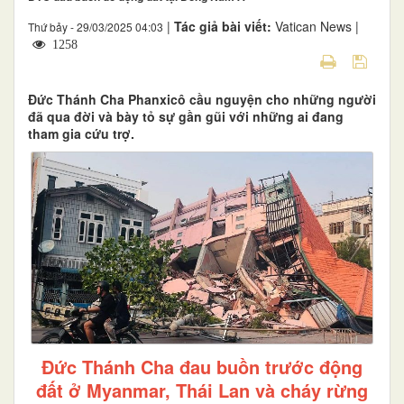
|
Tác giả bài viết:
Vatican News |
Thứ bảy - 29/03/2025 04:03
1258
Đức Thánh Cha Phanxicô cầu nguyện cho những người
đã qua đời và bày tỏ sự gần gũi với những ai đang
tham gia cứu trợ.
Đức Thánh Cha đau buồn trước động
đất ở Myanmar, Thái Lan và cháy rừng