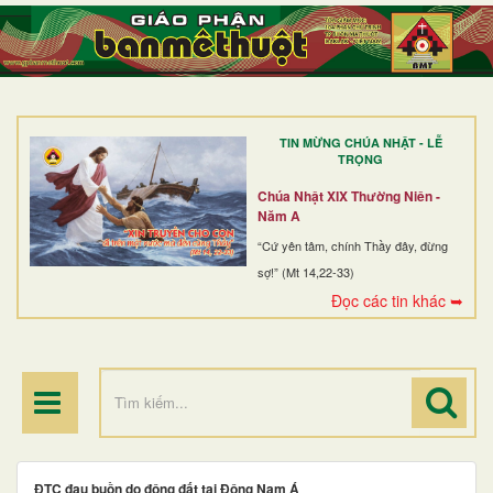
TRANG NHẤT
GIỚI THIỆU
GIÁO XỨ
TIN MỪNG CHÚA NHẬT - LỄ
DÒNG TU
TRỌNG
BAN MỤC VỤ
Chúa Nhật XIX Thường Niên -
Năm A
ĐOÀN THỂ CG
“Cứ yên tâm, chính Thầy đây, đừng
sợ!” (Mt 14,22-33)
LINH MỤC
Đọc các tin khác ➥
ĐIỂM HÀNH HƯƠNG
ĐTC đau buồn do động đất tại Đông Nam Á