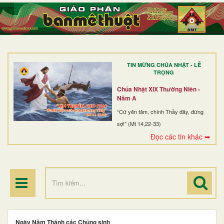
TRANG NHẤT
GIỚI THIỆU
GIÁO XỨ
TIN MỪNG CHÚA NHẬT - LỄ
DÒNG TU
TRỌNG
BAN MỤC VỤ
Chúa Nhật XIX Thường Niên -
Năm A
ĐOÀN THỂ CG
“Cứ yên tâm, chính Thầy đây, đừng
sợ!” (Mt 14,22-33)
LINH MỤC
Đọc các tin khác ➥
ĐIỂM HÀNH HƯƠNG
Ngày Năm Thánh các Chủng sinh