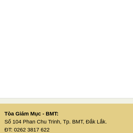
Tòa Giám Mục - BMT:
Số 104 Phan Chu Trinh, Tp. BMT, Đắk Lắk.
ĐT: 0262 3817 622