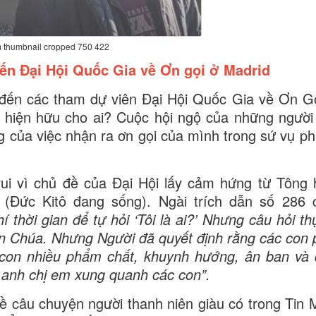
 thumbnail cropped 750 422
ến Đại Hội Quốc Gia về Ơn gọi ở Madrid
đến các tham dự viên Đại Hội Quốc Gia về Ơn Gọ
ôi hiện hữu cho ai? Cuộc hội ngộ của những người
của việc nhận ra ơn gọi của mình trong sứ vụ ph
ui vì chủ đề của Đại Hội lấy cảm hứng từ Tông
(Đức Kitô đang sống). Ngài trích dẫn số 286 
 thời gian để tự hỏi ‘Tôi là ai?’ Nhưng câu hỏi thự
iên Chúa. Nhưng Người đã quyết định rằng các con 
 con nhiều phẩm chất, khuynh hướng, ân ban và
 anh chị em xung quanh các con”.
 câu chuyện người thanh niên giàu có trong Tin