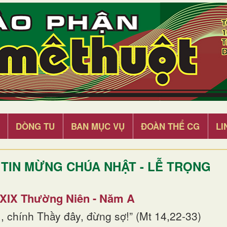
DÒNG TU
BAN MỤC VỤ
ĐOÀN THỂ CG
LI
TIN MỪNG CHÚA NHẬT - LỄ TRỌNG
 XIX Thường Niên - Năm A
, chính Thầy đây, đừng sợ!” (Mt 14,22-33)