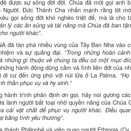
 để được sự sống đời đời. Chúa đã mời gọi anh b
o Người. Đức Thánh Cha nhấn mạnh rằng lời mờ
êu gọi sống đời khó nghèo triệt để, mà là cho t
uản lý các ân sủng và tài năng mà Chúa đã ban tặ
cho người khác”.
NA đã tàn phá nhiều vùng của Tây Ban Nha vào c
 nhiệm và sự quảng đại.
“Trong những hoàn cảnh
à những gì thuộc về chúng ta đều có một mục đíc
ững hành động dũng cảm và tình liên đới của nh
ời di cư đến ứng phó với núi lửa ở La Palma.
“Họ
nh thần phục vụ và hy sinh.”
 hành trình phân định ơn gọi, hãy noi gương các
a lành người bất toại nhờ quyền năng của Chúa 
a cải vật chất để phục vụ người khác. Điều quan
i bằng tình yêu thương”.
hánh Philipphê và viên quan người Ethiopia (Cv 