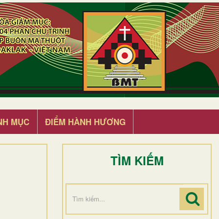
NH MỤC
ĐIỂM HÀNH HƯƠNG
TÌM KIẾM