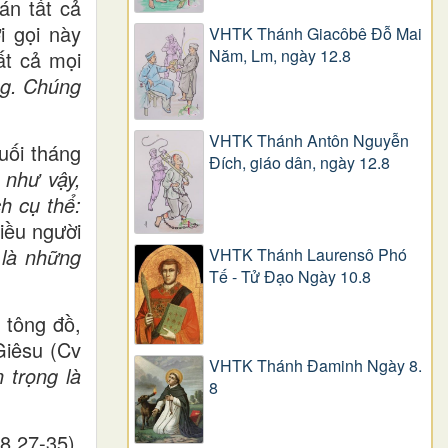
án tất cả
i gọi này
VHTK Thánh Giacôbê Ðỗ Mai
Năm, Lm, ngày 12.8
ất cả mọi
ng. Chúng
VHTK Thánh Antôn Nguyễn
uối tháng
Ðích, giáo dân, ngày 12.8
 như vậy,
h cụ thể:
iều người
 là những
VHTK Thánh Laurensô Phó
Tế - Tử Đạo Ngày 10.8
 tông đồ,
Giêsu (Cv
VHTK Thánh Đaminh Ngày 8.
 trọng là
8
8,27-35).