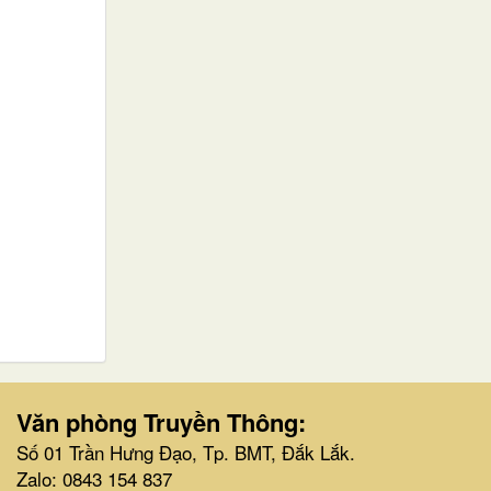
Văn phòng Truyền Thông:
Số 01 Trần Hưng Đạo, Tp. BMT, Đắk Lắk.
Zalo: 0843 154 837