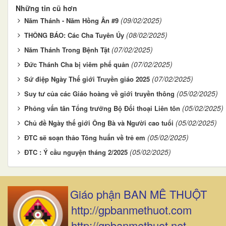
Những tin cũ hơn
(09/02/2025)
Năm Thánh - Năm Hồng Ân #9
(08/02/2025)
THÔNG BÁO: Các Cha Tuyên Úy
(07/02/2025)
Năm Thánh Trong Bệnh Tật
(07/02/2025)
Đức Thánh Cha bị viêm phế quản
(07/02/2025)
Sứ điệp Ngày Thế giới Truyền giáo 2025
(05/02/2025)
Suy tư của các Giáo hoàng về giới truyền thông
(05/02/2025)
Phỏng vấn tân Tổng trưởng Bộ Đối thoại Liên tôn
(05/02/2025)
Chủ đề Ngày thế giới Ông Bà và Người cao tuổi
(05/02/2025)
ĐTC sẽ soạn thảo Tông huấn về trẻ em
(05/02/2025)
ĐTC : Ý cầu nguyện tháng 2/2025
Giáo phận BAN MÊ THUỘT
http://gpbanmethuot.com
http://gpbanmethuot.net