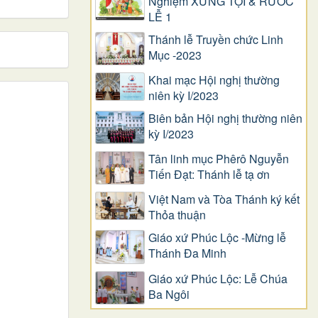
Nghiệm XƯNG TỘI & RƯỚC
LỄ 1
Thánh lễ Truyền chức Linh
Mục -2023
Khai mạc Hội nghị thường
niên kỳ I/2023
Biên bản Hội nghị thường niên
kỳ I/2023
Tân linh mục Phêrô Nguyễn
Tiến Đạt: Thánh lễ tạ ơn
Việt Nam và Tòa Thánh ký kết
Thỏa thuận
Giáo xứ Phúc Lộc -Mừng lễ
Thánh Đa Minh
Giáo xứ Phúc Lộc: Lễ Chúa
Ba Ngôi