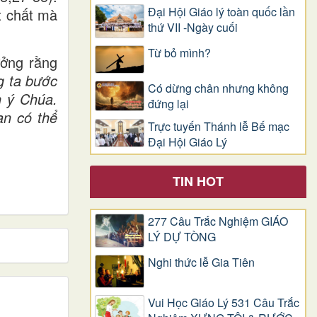
Đại Hội Giáo lý toàn quốc lần
t chất mà
thứ VII -Ngày cuối
Từ bỏ mình?
ưởng rằng
ng ta bước
Có dừng chân nhưng không
h ý Chúa.
đứng lại
ạn có thể
Trực tuyến Thánh lễ Bế mạc
Đại Hội Giáo Lý
TIN HOT
277 Câu Trắc Nghiệm GIÁO
LÝ DỰ TÒNG
Nghi thức lễ Gia Tiên
Vui Học Giáo Lý 531 Câu Trắc