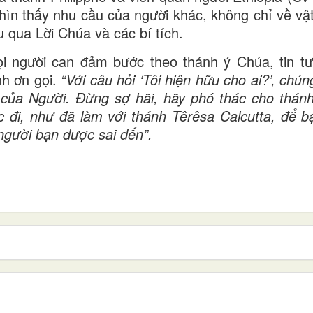
hìn thấy nhu cầu của người khác, không chỉ về vậ
 qua Lời Chúa và các bí tích.
i người can đảm bước theo thánh ý Chúa, tin t
nh ơn gọi.
“Với câu hỏi ‘Tôi hiện hữu cho ai?’, chú
của Người. Đừng sợ hãi, hãy phó thác cho thán
 đi, như đã làm với thánh Têrêsa Calcutta, để b
người bạn được sai đến”.