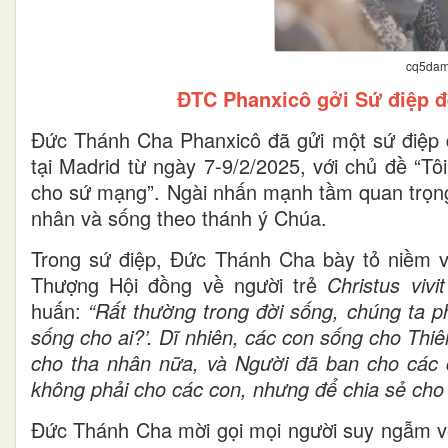
cq5dam
ĐTC Phanxicô gởi Sứ điệp đ
Đức Thánh Cha Phanxicô đã gửi một sứ điệp 
tại Madrid từ ngày 7-9/2/2025, với chủ đề “T
cho sứ mạng”. Ngài nhấn mạnh tầm quan trọng 
nhân và sống theo thánh ý Chúa.
Trong sứ điệp, Đức Thánh Cha bày tỏ niềm v
Thượng Hội đồng về người trẻ
Christus vivit
huấn:
“Rất thường trong đời sống, chúng ta phí
sống cho ai?’. Dĩ nhiên, các con sống cho Th
cho tha nhân nữa, và Người đã ban cho các
không phải cho các con, nhưng để chia sẻ cho
Đức Thánh Cha mời gọi mọi người suy ngẫm về