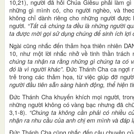
10,21), người đã hỏi Chúa Giêsu phải làm gì
những gì mình có, cho người nghèo, và the
không chỉ dành riêng cho những người được k
người.
“Tất cả chúng ta đều là những người q
ta được mời gọi sử dụng chúng để sinh ích lợi 
Ngài cũng nhắc đến thảm họa thiên nhiên DA
10, như một lời nhắc nhở về tinh thần trách
chúng ta nhận ra rằng những gì chúng ta có v
đó là vì người khác”.
Đức Thánh Cha ca ngợi nh
trẻ trong các thảm họa, từ việc giúp đỡ ngư
người đầu tiên sẵn sàng hành động, thể hiện ti
Đức Thánh Cha khuyến khích mọi người, trong
những người không có vàng bạc nhưng đã chữ
3,1-8).
“Chúng ta không cần phải có nhiều củ
nhận ra nhu cầu của anh chị em mình và đáp lạ
Đức Thánh Cha cũng nhắc đến câu chuyện của t