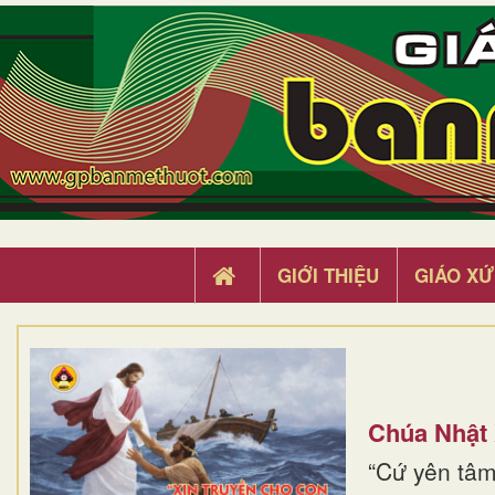
GIỚI THIỆU
GIÁO XỨ
Chúa Nhật
“Cứ yên tâm