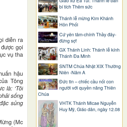
Giáo xứ Ea Tul: Thánh lễ ban
bí tích Thêm sức
Thánh lễ mừng Kim Khánh
Hôn Phối
Cứ yên tâm-chính Thầy đây-
i diễn ra
đừng sợ!
 được gọi
GX Thánh Linh: Thánh lễ kính
ục vụ tha
Thánh Đa Minh
SNTM Chúa Nhật XIX Thường
Niên -Năm A
 huấn hậu
của Tông
Đức tin – chiếc cầu nối con
c là: ‘Tôi
người với quyền năng Thiên
Chúa
phải sống
 đặc sủng
VHTK Thánh Micae Nguyễn
Huy Mỹ, Giáo dân, ngày 12.08
 Mừng (Mc