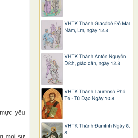
VHTK Thánh Giacôbê Ðỗ Mai
Năm, Lm, ngày 12.8
VHTK Thánh Antôn Nguyễn
Ðích, giáo dân, ngày 12.8
VHTK Thánh Laurensô Phó
Tế - Tử Đạo Ngày 10.8
 mực yêu
VHTK Thánh Đaminh Ngày 8.
8
ng mọi sự