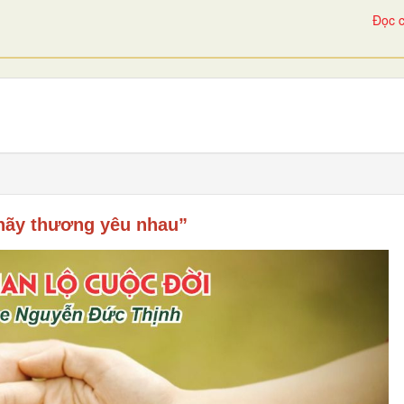
Đọc c
hãy thương yêu nhau”