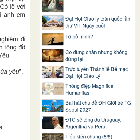
Có lẽ với
ới anh em
Đại Hội Giáo lý toàn quốc lần
thứ VII -Ngày cuối
Từ bỏ mình?
nghiệm đi
h tông đồ
Có dừng chân nhưng không
Yêu.
đứng lại
Trực tuyến Thánh lễ Bế mạc
úa yêu
”.
Đại Hội Giáo Lý
Thông điệp Magnifica
Humanitas
Bài hát chủ đề ĐH Giới trẻ TG
Seoul 2027
ĐTC sẽ tông du Uruguay,
Argentina và Pêru
a.
Tiếp kiến chung (5/8)