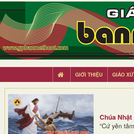
GIỚI THIỆU
GIÁO XỨ
Chúa Nhật
“Cứ yên tâm