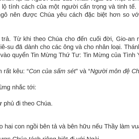
 lộ tính cách của một người cẩn trọng và tinh tế. 
i ngô nên được Chúa yêu cách đặc biệt hơn so v
trả. Từ khi theo Chúa cho đến cuối đời, Gio-an 
iê-su đã dành cho các ông và cho nhân loại. Thán
 đó vào quyển Tin Mừng Thứ Tư: Tin Mừng của Tình 
h rất
kêu: “
Con của sấm sét
” và “
Người môn đệ Ch
ừng nhắc tới:
gư
phủ đi theo Chúa.
o hai con ngồi bên tả và bên hữu nếu Thầy làm vu
ợc Chúa tách riêng biệt đi với Ngài.