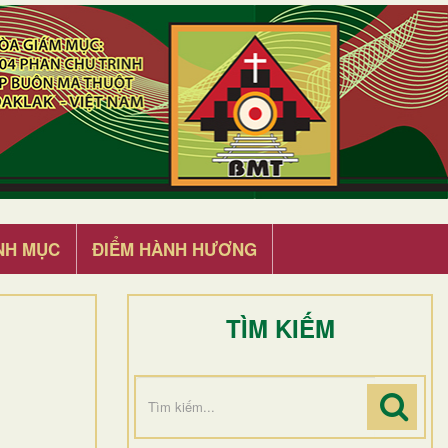
NH MỤC
ĐIỂM HÀNH HƯƠNG
TÌM KIẾM