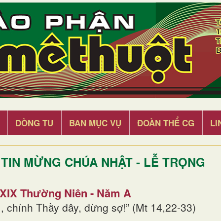
DÒNG TU
BAN MỤC VỤ
ĐOÀN THỂ CG
LI
TIN MỪNG CHÚA NHẬT - LỄ TRỌNG
 XIX Thường Niên - Năm A
, chính Thầy đây, đừng sợ!” (Mt 14,22-33)