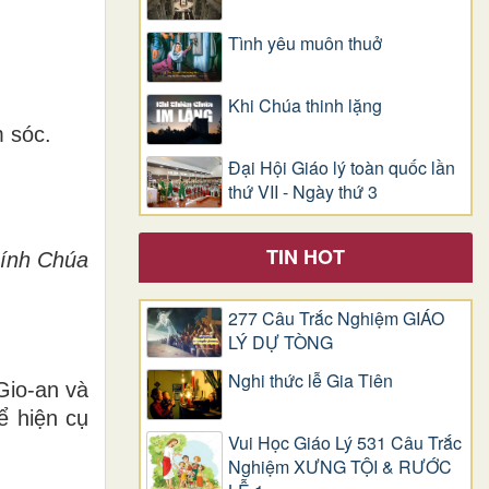
Tình yêu muôn thuở
Khi Chúa thinh lặng
 sóc.
Đại Hội Giáo lý toàn quốc lần
thứ VII - Ngày thứ 3
TIN HOT
ính Chúa
277 Câu Trắc Nghiệm GIÁO
LÝ DỰ TÒNG
Nghi thức lễ Gia Tiên
Gio-an và
ể hiện cụ
Vui Học Giáo Lý 531 Câu Trắc
Nghiệm XƯNG TỘI & RƯỚC