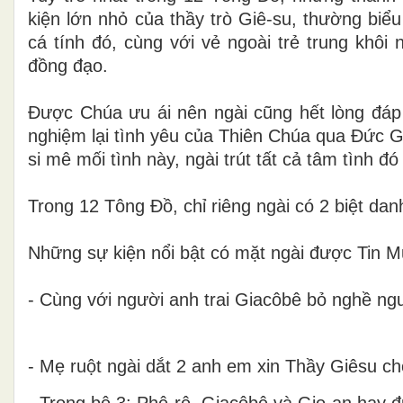
kiện lớn nhỏ của thầy trò Giê-su, thường biểu
cá tính đó, cùng với vẻ ngoài trẻ trung khô
đồng đạo.
Được Chúa ưu ái nên ngài cũng hết lòng đáp 
nghiệm lại tình yêu của Thiên Chúa qua Đức G
si mê mối tình này, ngài trút tất cả tâm tình
Trong 12 Tông Đồ, chỉ riêng ngài có 2 biệt dan
Những sự kiện nổi bật có mặt ngài được Tin M
-
Cùng với người anh trai Giacôbê bỏ nghề n
- Mẹ ruột ngài dắt 2 anh em xin Thầy Giêsu ch
- Trong bộ 3: Phê-rô, Giacôbê và Gio-an hay đư