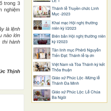
LỄ 1
ố trong 3
Thánh lễ Truyền chức Linh
m nghiệm
Mục -2023
Khai mạc Hội nghị thường
niên kỳ I/2023
y là lệnh
u nào lớn
Biên bản Hội nghị thường niên
kỳ I/2023
 thi hành
Tân linh mục Phêrô Nguyễn
Tiến Đạt: Thánh lễ tạ ơn
Việt Nam và Tòa Thánh ký kết
Thỏa thuận
ức Thịnh
Giáo xứ Phúc Lộc -Mừng lễ
Thánh Đa Minh
Giáo xứ Phúc Lộc: Lễ Chúa
Ba Ngôi