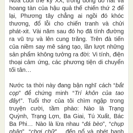
N
ửa cuối thế kỷ XX, trong đống đổ nát và
hoang tàn của hậu quả thế chiến thứ 2 để
lại, Phương tây chẳng ai ngồi đó khóc
thương, đổ lỗi cho
chiến tranh và chửi
phát-xit. Vài năm sau đó họ đã tính đường
ra vũ trụ và lên cung trăng. Trên đà tiến
của niềm say mê sáng tạo, lần lượt những
sản phẩm không tưởng ra đời: Vi tính, điện
thoại cảm ứng, các phương tiện di chuyển
tối tân…
Nước ta thời này đang bận nghĩ cách “
bắt
cọp
” để chứng minh “
Trí khôn của tao
đây
!”. Tuổi thơ của tôi chìm ngập trong
truyện cười, tầm phào: Nào là Trạng
Quỳnh, Trạng Lợn, Ba Giai, Tú Xuất, Bác
Ba Phi… Nào là lừa nhau “
đá bèo
”, “
chụp
phân
”, “
chơi chữ
”… đến nổ và phét banh