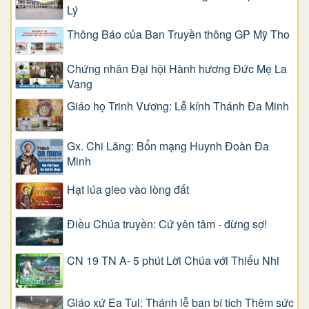
Lý
Thông Báo của Ban Truyền thông GP Mỹ Tho
Chứng nhân Đại hội Hành hương Đức Mẹ La
Vang
Giáo họ Trinh Vương: Lễ kính Thánh Đa Minh
Gx. Chi Lăng: Bổn mạng Huynh Đoàn Đa
Minh
Hạt lúa gieo vào lòng đất
Điều Chúa truyền: Cứ yên tâm - đừng sợ!
CN 19 TN A- 5 phút Lời Chúa với Thiếu Nhi
Giáo xứ Ea Tul: Thánh lễ ban bí tích Thêm sức