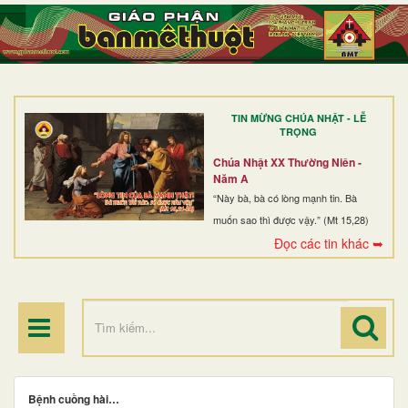
TRANG NHẤT
GIỚI THIỆU
GIÁO XỨ
TIN MỪNG CHÚA NHẬT - LỄ
DÒNG TU
TRỌNG
BAN MỤC VỤ
Chúa Nhật XX Thường Niên -
Năm A
ĐOÀN THỂ CG
“Này bà, bà có lòng mạnh tin. Bà
muốn sao thì được vậy.” (Mt 15,28)
LINH MỤC
Đọc các tin khác ➥
ĐIỂM HÀNH HƯƠNG
Bệnh cuồng hài…