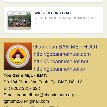
SINH VIÊN CÔNG GIÁO
29/04/2021 02:43:00 AM
Đã xem: 2203
Giáo phận BAN MÊ THUỘT
http://gpbanmethuot.com
http://gpbanmethuot.net
http://gpbanmethuot.vn
Tòa Giám Mục - BMT:
Số 104 Phan Chu Trinh, Tp. BMT, Đắk Lắk.
ĐT: 0262 3817 622
Email: banmethuot@cbc-vietnam.org -
tgmbmt104@gmail.com