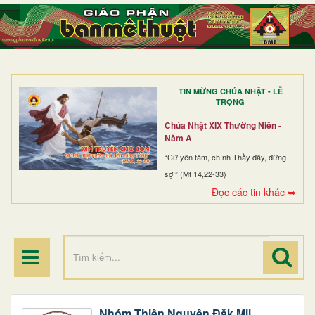
TRANG NHẤT
GIỚI THIỆU
GIÁO XỨ
TIN MỪNG CHÚA NHẬT - LỄ
DÒNG TU
TRỌNG
BAN MỤC VỤ
Chúa Nhật XIX Thường Niên -
Năm A
ĐOÀN THỂ CG
“Cứ yên tâm, chính Thầy đây, đừng
sợ!” (Mt 14,22-33)
LINH MỤC
Đọc các tin khác ➥
ĐIỂM HÀNH HƯƠNG
Nhóm Thiện Nguyện Đăk Mil