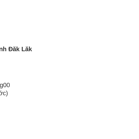
ỉnh Đăk Lăk
8g00
ớc)