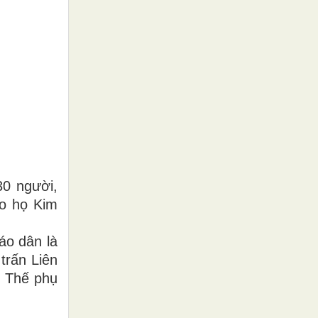
30 người,
áo họ Kim
áo dân là
trấn Liên
h Thế phụ