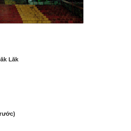
Đăk Lăk
trước)