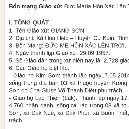
Bổn mạng Giáo xứ:
Đức Maria Hồn Xác Lên 
I. TỔNG QUÁT
1. Tên Giáo xứ: GIANG SƠN.
2. Địa chỉ: Xã Hòa Hiệp – Huyện Cư Kuin, Tỉn
3. Bổn Mạng: ĐỨC MẸ HỒN XÁC LÊN TRỜI.
4. Ngày thành lập Giáo xứ: 29.09.1957.
5. Số Giáo dân trong xứ hiện nay là: 2.728 gi
6. Các Giáo họ biệt lập:
- Giáo họ Kim Sơn: thành lập ngày17.05.201
sống trong địa bàn 03 xã thuộc huyện Krông
Sơn do Cha Giuse Võ Thanh Diệu phụ trách.
- Giáo họ Lạc Thiện (Lăk): Thành lập ngày 17
4.760 nhân danh, sống rải rác trong 08 xã th
Sơn, xã Đăk Nuê, xã Đăk Phơi, xã Buôn Triết
trách.