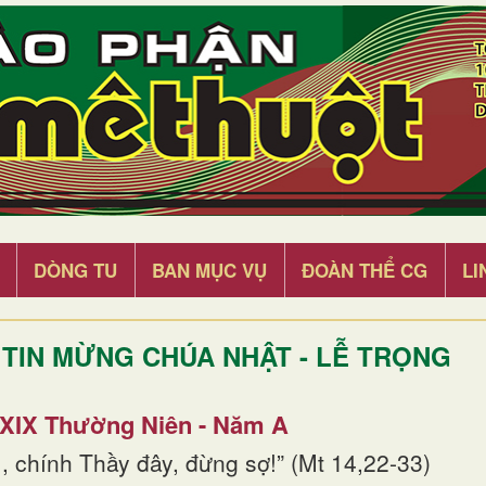
DÒNG TU
BAN MỤC VỤ
ĐOÀN THỂ CG
LI
TIN MỪNG CHÚA NHẬT - LỄ TRỌNG
 XIX Thường Niên - Năm A
, chính Thầy đây, đừng sợ!” (Mt 14,22-33)