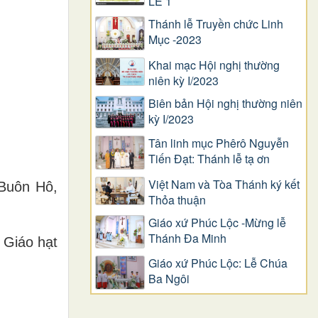
LỄ 1
Thánh lễ Truyền chức Linh
Mục -2023
Khai mạc Hội nghị thường
niên kỳ I/2023
Biên bản Hội nghị thường niên
kỳ I/2023
Tân linh mục Phêrô Nguyễn
Tiến Đạt: Thánh lễ tạ ơn
Việt Nam và Tòa Thánh ký kết
Buôn Hô,
Thỏa thuận
Giáo xứ Phúc Lộc -Mừng lễ
Thánh Đa Minh
 Giáo hạt
Giáo xứ Phúc Lộc: Lễ Chúa
Ba Ngôi