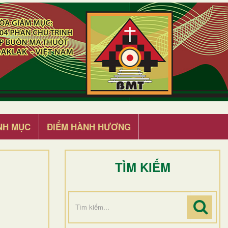
NH MỤC
ĐIỂM HÀNH HƯƠNG
TÌM KIẾM