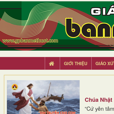
GIỚI THIỆU
GIÁO XỨ
Chúa Nhật
“Cứ yên tâm