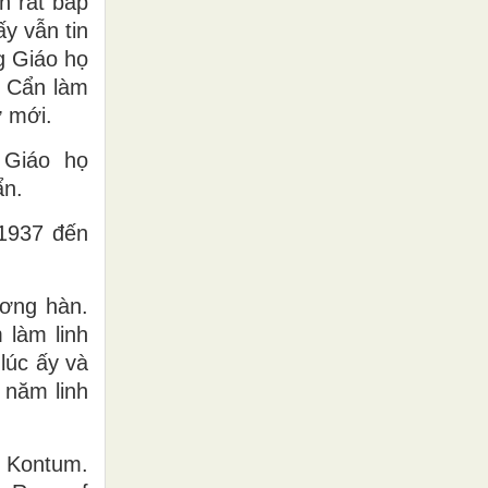
h rất bấp
y vẫn tin
g Giáo họ
c Cẩn làm
ở mới.
 Giáo họ
ẩn.
 1937 đến
ương hàn.
làm linh
lúc ấy và
 năm linh
c Kontum.