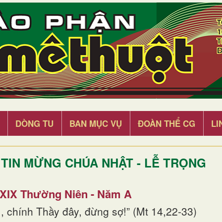
DÒNG TU
BAN MỤC VỤ
ĐOÀN THỂ CG
LI
TIN MỪNG CHÚA NHẬT - LỄ TRỌNG
 XIX Thường Niên - Năm A
, chính Thầy đây, đừng sợ!” (Mt 14,22-33)