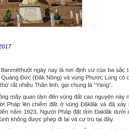
2017
 Banmêthuột ngày nay là nơi định cư của ba sắc t
ở Quảng Đức (Đăk Nông) và vùng Phước Long có d
thờ rất nhiều Thần linh, gọi chung là “Yang”.
không mấy quan tâm đến vùng đất cao nguyên này 
i Pháp lên chiếm đất ở vùng Đăklăk và đã xảy
Đến năm 1923, Người Pháp đặt tỉnh Đaklăk dưới 
inh không được phép đi lại và cư trú tại đây.