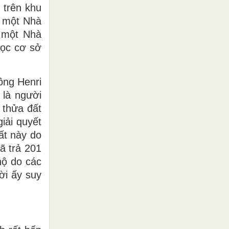
 trên khu
, một Nhà
 một Nhà
học cơ sở
ông Henri
 là người
 thửa đất
iải quyết
ất này do
ã trả 201
hộ do các
ời ấy suy