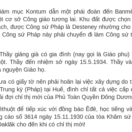
Giám mục Kontum dẫn một phái đoàn đến Banmê
ột cơ sở Công giáo tương lai. Khu đất được chọn
oạch, được Công sứ Pháp là Desteney nhường cho
n Công sứ Pháp này phải chuyển đi làm Công sứ 
ầy giảng già có gia đình (nay gọi là Giáo phu)
ột. Thầy đến nhiệm sở ngày 15.5.1934. Thầy v
à nguyện Giáo họ.
hưa có giấy tờ nên phải hoãn lại việc xây dựng do 
ng kỳ (Pháp) tại Huế, đình chỉ tất cả việc cấp 
ải đợi chỉ thị mới của Phủ Toàn Quyền Đông Dương
huột để tiếp xúc với đồng bào Êđê, học tiếng v
ông cáo số 3614 ngày 15.11.1930 của tòa Khâm sứ
klăk cho đến khi có chỉ thị mới!