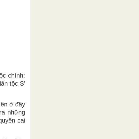
ộc chính:
ân tộc S’
nên ở đây
 ra những
quyền cai