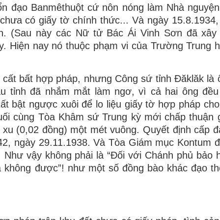
bổn đạo Banmêthuột cứ nôn nóng làm Nhà nguyện
hưa có giấy tờ chính thức... Và ngày 15.8.1934
ên. (Sau này các Nữ tử Bác Ái Vinh Sơn đã xây
y. Hiện nay nó thuộc phạm vi của Trường Trung 
ất bất hợp pháp, nhưng Công sứ tỉnh Đăklăk là 
u tỉnh đã nhắm mắt làm ngơ, vì cả hai ông đều
ất bật ngược xuôi để lo liệu giấy tờ hợp pháp cho
cuối cùng Tòa Khâm sứ Trung kỳ mới chấp thuận g
 xu (0,02 đồng) một mét vuông. Quyết định cấp đ
942, ngày 29.11.1938. Và Tòa Giám mục Kontum đ
 Như vậy không phải là “Đối với Chánh phủ bảo 
 không được”! như một số đồng bào khác đạo th