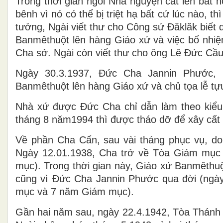
Trong thời gian ngôi Nhà nguyện cất lên bất 
bênh vì nó có thể bị triệt hạ bất cứ lúc nào,
tưởng, Ngài viết thư cho Công sứ Đăklăk biết
Banmêthuột lên hàng Giáo xứ và việc bổ nh
Cha sở. Ngài còn viết thư cho ông Lê Đức Cầu
Ngày 30.3.1937, Đức Cha Jannin Phước,
Banmêthuột lên hàng Giáo xứ và chủ tọa lễ t
Nhà xứ được Đức Cha chỉ dẫn làm theo kiểu 
tháng 8 năm1994 thì được tháo dỡ để xây cất
Về phần Cha Cẩn, sau vài tháng phục vụ, do 
Ngày 12.01.1938, Cha trở về Tòa Giám mục
mục). Trong thời gian này, Giáo xứ Banmêthuộ
cũng vì Đức Cha Jannin Phước qua đời (ngày 
mục và 7 năm Giám mục).
Gần hai năm sau, ngày 22.4.1942, Tòa Thán