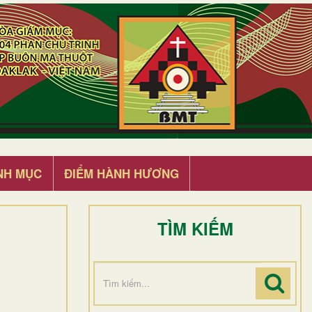
NH MỤC
ĐIỂM HÀNH HƯƠNG
TÌM KIẾM