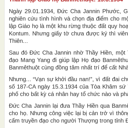
Ngày 29.01.1934, Đức Cha Jannin Phước, 
nghiên cứu tình hình và chọn địa điểm cho m
lập Giáo họ là một khu rừng thuộc đất quy h
Kontum. Nhưng giấy tờ chưa được ký thì viê
Thiên...
Sau đó Đức Cha Jannin nhờ Thầy Hiền, một Th
đạo Mang Yang đi giúp lập Họ đạo Banmêthu
Banmêthuột cùng đồng tâm nhất trí để cất Nh
Nhưng... “Vạn sự khởi đầu nan!”, vì đất đai c
số 187-CA ngày 15.3.1934 của Tòa Khâm sứ Tru
phố cho bất kỳ cá nhân hay tổ chức nào và ph
Đức Cha Jannin lại đưa Thầy Hiền qua Banmêt
cho họ. Nhưng công việc lại bị cản trở vì th
cấm truyền đạo cho người Thượng trong tỉnh Đa