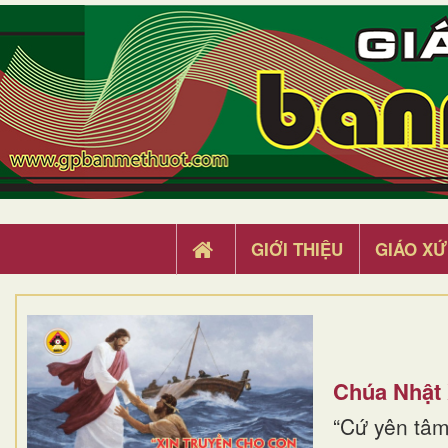
GIỚI THIỆU
GIÁO XỨ
Chúa Nhật
“Cứ yên tâm