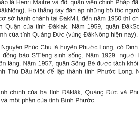
p là Henri Maitre và đội quân viễn chinh Pháp đã
ăkNông). Họ thẳng tay đàn áp những bộ tộc ngư
ơ sở hành chánh tại ĐakMil, đến năm 1950 thì c
h Quận của tỉnh Đăklak. Năm 1959, quận ĐăkS
chính của tỉnh Quảng Đức (vùng ĐăkNông hiện nay).
 Nguyễn Phúc Chu là huyện Phước Long, có Dinh 
có đồng bào S’Tiêng sinh sống. Năm 1929, ngườ
ôn làng. Năm 1957, quận Sông Bé được tách khỏi 
ỉnh Thủ Dầu Một để lập thành tỉnh Phước Long. 
ành chính của ba tỉnh Đăklăk, Quảng Đức và P
 và một phần của tỉnh Bình Phước.