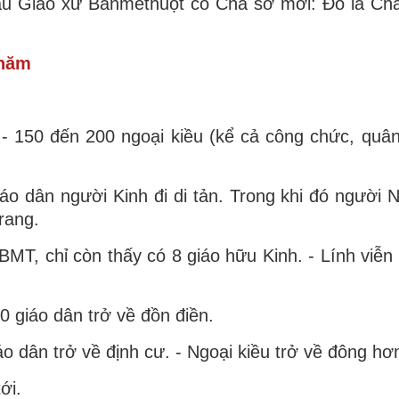
sau Giáo xứ Banmêthuột có Cha sở mới: Đó là C
 năm
- 150 đến 200 ngoại kiều (kể cả công chức, quâ
 dân người Kinh đi di tản. Trong khi đó người N
rang.
MT, chỉ còn thấy có 8 giáo hữu Kinh. - Lính viễn 
 giáo dân trở về đồn điền.
 dân trở về định cư. - Ngoại kiều trở về đông hơ
ới.