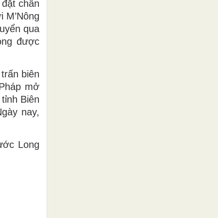
 đặt chân
ời M’Nông
huyển qua
ong được
trấn biên
i Pháp mở
tỉnh Biên
Ngày nay,
hước Long