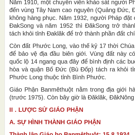
Năm 1910, một chuyên viên khảo sát người Phá
đến vùng Tây Nam cao nguyên (Quảng Đức, Đ
không hàng phục. Năm 1932, người Pháp đặt c
ĐakSong và năm 1952 thì ĐăkSong trở thàn
tách khỏi tỉnh Đaklăk để trở thành phần đất 
Còn đất Phước Long, vào thế kỷ 17 thời Chúa
để bảo vệ địa đầu biên giới. Vùng đất này 
quốc lộ 14 ngang qua đây để bình định các bu
hòa và quận Bố Đức (Bù Đốp) tách ra khỏi t
Phước Long thuộc tỉnh Bình Phước.
Giáo Phận Banmêthuột nằm trong địa giới h
(trước 1975). Còn bây giờ là Đăklăk, ĐăkNông
II . LƯỢC SỬ GIÁO PHẬN
A. SỰ HÌNH THÀNH GIÁO PHẬN
Thành lập Giáo họ Banmêthuột: 15.8.1934