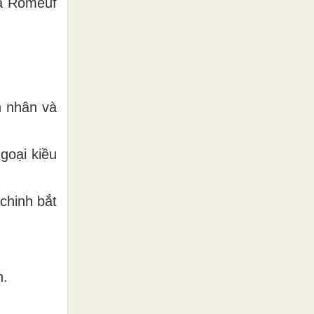
ha Romeuf
n nhân và
goại kiều
chinh bắt
n.