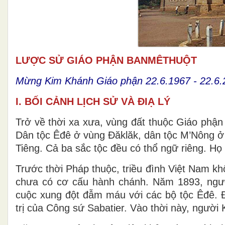
LƯỢC SỬ GIÁO PHẬN BANMÊTHUỘT
Mừng Kim Khánh Giáo phận 22.6.1967 - 22.6.
I. BỐI CẢNH LỊCH SỬ VÀ ĐIẠ LÝ
Trở về thời xa xưa, vùng đất thuộc Giáo phận
Dân tộc Êđê ở vùng Đăklăk, dân tộc M’Nông 
Tiêng. Cả ba sắc tộc đều có thổ ngữ riêng. Họ 
Trước thời Pháp thuộc, triều đình Việt Nam 
chưa có cơ cấu hành chánh. Năm 1893, ngườ
cuộc xung đột đẫm máu với các bộ tộc Êđê. 
trị của Công sứ Sabatier. Vào thời này, người K