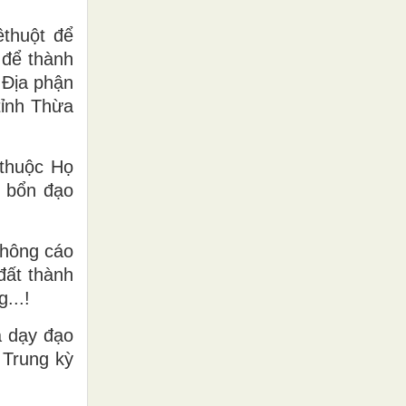
thuột để
 để thành
 Địa phận
tỉnh Thừa
 thuộc Họ
à bổn đạo
thông cáo
đất thành
...!
à dạy đạo
 Trung kỳ