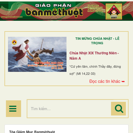
TRANG NHẤT
GIỚI THIỆU
GIÁO XỨ
TIN MỪNG CHÚA NHẬT - LỄ
DÒNG TU
TRỌNG
BAN MỤC VỤ
Chúa Nhật XIX Thường Niên -
Năm A
ĐOÀN THỂ CG
“Cứ yên tâm, chính Thầy đây, đừng
sợ!” (Mt 14,22-33)
LINH MỤC
Đọc các tin khác ➥
ĐIỂM HÀNH HƯƠNG
Tòa Giám Mục Banmêthuột