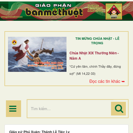
TRANG NHẤT
GIỚI THIỆU
GIÁO XỨ
TIN MỪNG CHÚA NHẬT - LỄ
DÒNG TU
TRỌNG
BAN MỤC VỤ
Chúa Nhật XIX Thường Niên -
Năm A
ĐOÀN THỂ CG
“Cứ yên tâm, chính Thầy đây, đừng
sợ!” (Mt 14,22-33)
LINH MỤC
Đọc các tin khác ➥
ĐIỂM HÀNH HƯƠNG
Giáo xứ Phú Xuân: Thánh Lễ Tiệc Ly