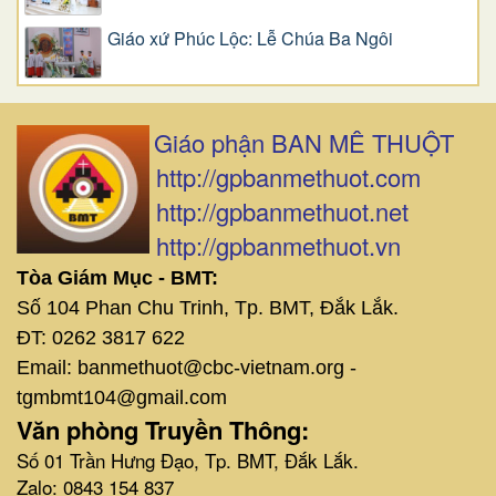
Giáo xứ Phúc Lộc: Lễ Chúa Ba Ngôi
Giáo phận BAN MÊ THUỘT
http://gpbanmethuot.com
http://gpbanmethuot.net
http://gpbanmethuot.vn
Tòa Giám Mục - BMT:
Số 104 Phan Chu Trinh, Tp. BMT, Đắk Lắk.
ĐT: 0262 3817 622
Email: banmethuot@cbc-vietnam.org -
tgmbmt104@gmail.com
Văn phòng Truyền Thông:
Số 01 Trần Hưng Đạo, Tp. BMT, Đắk Lắk.
Zalo: 0843 154 837