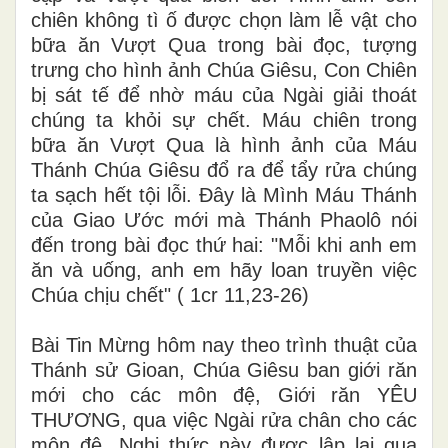
chiên không tì ố được chọn làm lễ vật cho
bữa ăn Vượt Qua trong bài đọc, tượng
trưng cho hình ảnh Chúa Giêsu, Con Chiên
bị sát tế để nhờ máu của Ngài giải thoát
chúng ta khỏi sự chết. Máu chiên trong
bữa ăn Vượt Qua là hình ảnh của Máu
Thánh Chúa Giêsu đổ ra để tẩy rửa chúng
ta sạch hết tội lỗi. Đây là Mình Máu Thánh
của Giao Ước mới mà Thánh Phaolô nói
đến trong bài đọc thứ hai: "Mỗi khi anh em
ăn và uống, anh em hãy loan truyền việc
Chúa chịu chết" ( 1cr 11,23-26)
Bài Tin Mừng hôm nay theo trình thuật của
Thánh sử Gioan, Chúa Giêsu ban giới răn
mới cho các môn đệ, Giới răn YÊU
THƯƠNG, qua việc Ngài rửa chân cho các
môn đệ. Nghi thức này được lập lại qua