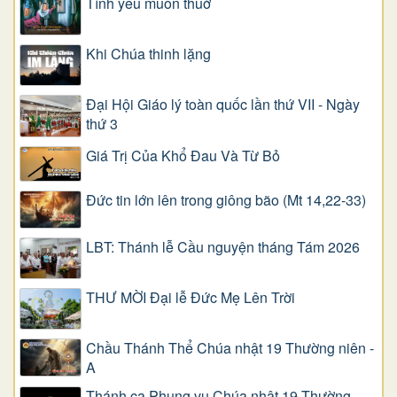
Tình yêu muôn thuở
Khi Chúa thinh lặng
Đại Hội Giáo lý toàn quốc lần thứ VII - Ngày
thứ 3
Giá Trị Của Khổ Ðau Và Từ Bỏ
Đức tin lớn lên trong giông bão (Mt 14,22-33)
LBT: Thánh lễ Cầu nguyện tháng Tám 2026
THƯ MỜI Đại lễ Đức Mẹ Lên Trời
Chầu Thánh Thể Chúa nhật 19 Thường niên -
A
Thánh ca Phụng vụ Chúa nhật 19 Thường