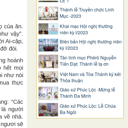
LỄ 1
Thánh lễ Truyền chức Linh
Mục -2023
Khai mạc Hội nghị thường
ọ của ăn.
niên kỳ I/2023
như vậy”.
i Ai-cập,
Biên bản Hội nghị thường niên
kỳ I/2023
đỡ đói.
Tân linh mục Phêrô Nguyễn
ũng hoành
Tiến Đạt: Thánh lễ tạ ơn
o hết mọi
Việt Nam và Tòa Thánh ký kết
i như nói
Thỏa thuận
 mua thực
Giáo xứ Phúc Lộc -Mừng lễ
Thánh Đa Minh
ằng: “Các
Giáo xứ Phúc Lộc: Lễ Chúa
 là người
Ba Ngôi
a về nhà.
 ngươi sẽ