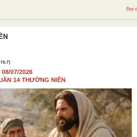
Đọc c
IÊN
10,7)
08/07/2026
UẦN 14 THƯỜNG NIÊN