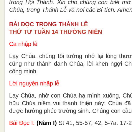
trong H
ộ
i Th
á
nh. Xin cho ch
ú
ng con bi
ế
t m
ở
Ch
ú
a, trong Th
á
nh L
ễ
v
à
n
ơ
i c
á
c B
í
tích. Amen
BÀI ĐỌC TRONG THÁNH LỄ
THỨ TƯ TUẦN 14 THƯỜNG NIÊN
Ca nhập lễ
Lạy Chúa, chúng tôi tưởng nhớ lại lòng thư
cũng như thánh danh Chúa, lời khen ngợi Ch
công minh.
Lời nguyện nhập lễ
Lạy Chúa, nhờ con Chúa hạ mình xuống, Chúa 
hữu Chúa niềm vui thánh thiện này: Chúa đã t
được hưởng phúc trường sinh. Chúng con cầ
Bài Ðọc I:
(Năm I)
St 41, 55-57; 42, 5-7a. 17-