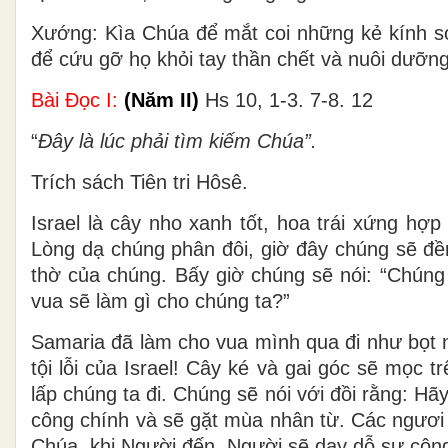
Xướng: Kìa Chúa để mắt coi những kẻ kính s
để cứu gỡ họ khỏi tay thần chết và nuôi dưỡn
Bài Ðọc I:
(Năm II)
Hs 10, 1-3. 7-8. 12
“
Ðây là lúc phải tìm kiếm Chúa”.
Trích sách Tiên tri Hôsê.
Israel là cây nho xanh tốt, hoa trái xứng hợ
Lòng dạ chúng phân đôi, giờ đây chúng sẽ đề
thờ của chúng. Bấy giờ chúng sẽ nói: “Chúng
vua sẽ làm gì cho chúng ta?”
Samaria đã làm cho vua mình qua đi như bọt 
tội lỗi của Israel! Cây ké và gai góc sẽ mọc 
lấp chúng ta đi. Chúng sẽ nói với đồi rằng: Hã
công chính và sẽ gặt mùa nhân từ. Các ngươi 
Chúa, khi Người đến, Người sẽ dạy dỗ sự công