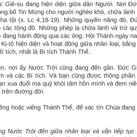
c Gi
ê
-su
đ
ang hi
ệ
n di
ệ
n gi
ữ
a d
â
n Ng
ườ
i. N
ơ
i
Đứ
ô
ng b
ố
Tin M
ừ
ng cho ng
ườ
i ngh
è
o kh
ó
, ch
ữ
a l
à
nh
tha t
ộ
i (x. Lc 4,18-19). Nh
ữ
ng quy
ề
n n
ă
ng
đ
ó
,
Đ
 c
á
c t
ô
ng
đồ
. Nh
ữ
ng ph
é
p l
ạ
ch
ữ
a l
à
nh v
à
tr
ừ
qu
ô
đ
ang h
à
nh
độ
ng qua c
á
c
ô
ng. H
ộ
i Th
á
nh ng
à
y na
 Ki-t
ô
hi
ệ
n di
ệ
n v
à
ho
ạ
t
độ
ng gi
ữ
a nh
â
n lo
ạ
i, b
ằ
ng 
B
í
t
í
ch, nh
ấ
t l
à
B
í
t
í
ch Thánh Thể.
ệ
n, n
ơ
i
ấ
y N
ướ
c Tr
ờ
i c
ũ
ng
đ
ang
đế
n g
ầ
n.
Đứ
c G
m v
à
c
á
c B
í
t
í
ch. V
à
b
ạ
n c
ũ
ng
đượ
c th
ô
ng ph
ầ
n
ạ
n xua
đ
u
ổ
i ma qu
ỷ
kh
ỏ
i t
â
m h
ồ
n m
ì
nh v
à
đ
em ni
ề
tr
ê
n
đườ
ng đời.
ê
ng ho
ặ
c vi
ế
ng Th
á
nh Th
ể
,
để
x
á
c t
í
n Ch
ú
a
đ
ang 
g N
ướ
c Tr
ờ
i
đế
n gi
ữ
a nh
â
n lo
ạ
i v
à
v
ẫ
n ti
ế
p t
ụ
c 