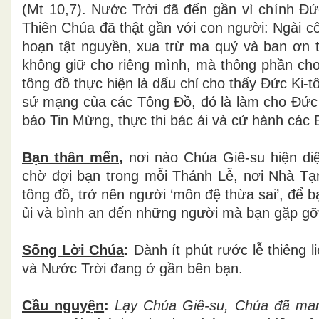
(Mt 10,7). N
ướ
c Tr
ờ
i
đ
ã
đế
n g
ầ
n v
ì
ch
í
nh
Đứ
Thi
ê
n Ch
ú
a
đ
ã
th
ậ
t g
ầ
n v
ớ
i con ng
ườ
i: Ng
à
i c
ho
ạ
n t
ậ
t nguy
ề
n, xua tr
ừ
ma qu
ỷ
v
à
ban
ơ
n 
kh
ô
ng gi
ữ
cho ri
ê
ng m
ì
nh, m
à
th
ô
ng ph
ầ
n cho
t
ô
ng
đồ
th
ự
c hi
ệ
n l
à
d
ấ
u ch
ỉ
cho th
ấ
y
Đứ
c Ki-t
s
ứ
m
ạ
ng c
ủ
a c
á
c T
ô
ng
Đồ
,
đ
ó
l
à
l
à
m cho
Đứ
c
b
á
o Tin M
ừ
ng, th
ự
c thi b
á
c
á
i v
à
c
ử
h
à
nh c
á
c 
Bạn th
â
n m
ế
n
,
n
ơ
i n
à
o Ch
ú
a Gi
ê
-su hi
ệ
n di
ch
ờ
đợ
i b
ạ
n trong m
ỗ
i Th
á
nh L
ễ
, n
ơ
i Nh
à
T
ạ
t
ô
ng
đồ
, tr
ở
n
ê
n ng
ườ
i
‘
m
ô
n
đệ
th
ừ
a sai
’
,
để
b
ủ
i v
à
b
ì
nh an
đế
n nh
ữ
ng ng
ườ
i m
à
b
ạ
n g
ặ
p g
ỡ
Sống L
ờ
i Ch
ú
a
:
Dành ít phút r
ướ
c l
ễ
thi
ê
ng li
v
à
N
ướ
c Tr
ờ
i
đ
ang
ở
g
ầ
n b
ê
n bạn.
Cầu nguy
ệ
n
:
L
ạ
y Ch
ú
a Gi
ê
-su, Ch
ú
a
đ
ã
man