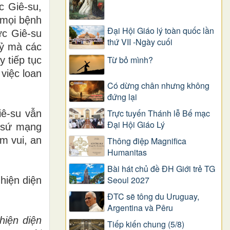
c Gi
ê
-su,
 m
ọ
i b
ệ
nh
Đại Hội Giáo lý toàn quốc lần
ứ
c Gi
ê
-su
thứ VII -Ngày cuối
ỷ
m
à
c
á
c
Từ bỏ mình?
y ti
ế
p t
ụ
c
vi
ệ
c loan
Có dừng chân nhưng không
đứng lại
Trực tuyến Thánh lễ Bế mạc
i
ê
-su v
ẫ
n
Đại Hội Giáo Lý
 s
ứ
m
ạ
ng
m vui, an
Thông điệp Magnifica
Humanitas
Bài hát chủ đề ĐH Giới trẻ TG
Seoul 2027
hi
ệ
n di
ệ
n
ĐTC sẽ tông du Uruguay,
Argentina và Pêru
hi
ệ
n di
ệ
n
Tiếp kiến chung (5/8)