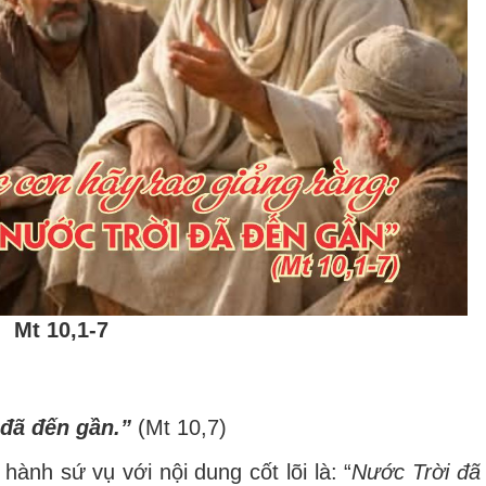
Mt 10,1-7
đ
ã
đế
n g
ầ
n.
”
(Mt 10,7)
i h
à
nh s
ứ
v
ụ
v
ớ
i n
ộ
i dung c
ố
t l
õ
i l
à
:
“
N
ướ
c Tr
ờ
i
đ
ã