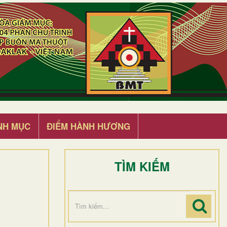
NH MỤC
ĐIỂM HÀNH HƯƠNG
TÌM KIẾM