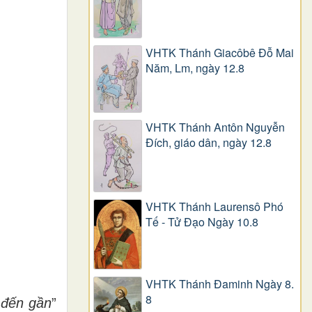
VHTK Thánh Giacôbê Ðỗ Mai
Năm, Lm, ngày 12.8
VHTK Thánh Antôn Nguyễn
Ðích, giáo dân, ngày 12.8
VHTK Thánh Laurensô Phó
Tế - Tử Đạo Ngày 10.8
VHTK Thánh Đaminh Ngày 8.
8
đế
n g
ầ
n
”