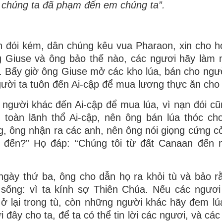
ì chúng ta đã phạm đến em chúng ta”.
 đói kém, dân chúng kêu vua Pharaon, xin cho h
g Giuse và ông bảo thế nào, các ngươi hãy làm 
 Bấy giờ ông Giuse mở các kho lúa, bán cho ngườ
ười ta tuôn đến Ai-cập để mua lương thực ăn cho 
người khác đến Ai-cập để mua lúa, vì nạn đói c
 toàn lãnh thổ Ai-cập, nên ông bán lúa thóc ch
g, ông nhận ra các anh, nên ông nói giọng cứng cỏ
u đến?” Họ đáp: “Chúng tôi từ đất Canaan đến
ngày thứ ba, ông cho dẫn họ ra khỏi tù và bảo r
 sống: vì ta kính sợ Thiên Chúa. Nếu các ngươi
 ở lại trong tù, còn những người khác hãy đem lú
đây cho ta, để ta có thể tin lời các ngươi, và các