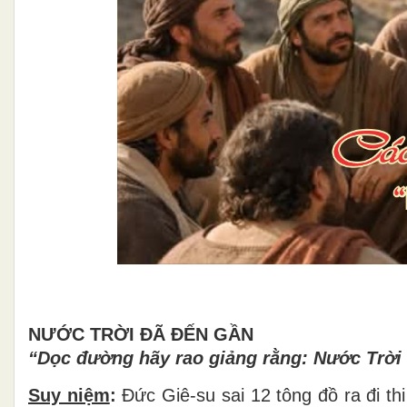
NƯỚC TR
Ờ
I
Đ
Ã
ĐẾN GẦN
“Dọc
đườ
ng h
ã
y rao gi
ả
ng r
ằ
ng: N
ướ
c Tr
ờ
i
Suy niệm
:
Đứ
c Gi
ê
-su sai 12 t
ô
ng
đồ
ra
đ
i th