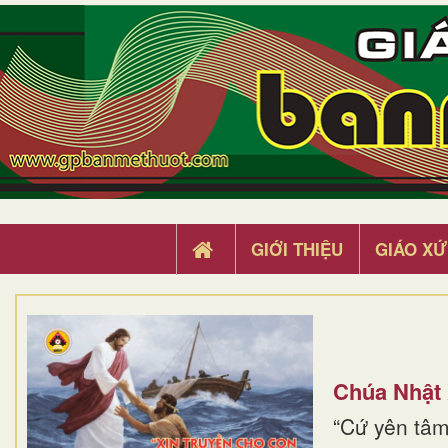
GIỚI THIỆU
GIÁO XỨ
Chúa Nhật
“Cứ yên tâm