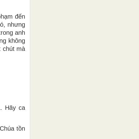
 phạm đến
nó, nhưng
trong anh
ưng không
t chút mà
. Hãy ca
 Chúa tồn