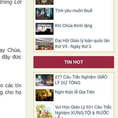
trong L
ờ
i
Tình yêu muôn thuở
Khi Chúa thinh lặng
Đại Hội Giáo lý toàn quốc lần
thứ VII - Ngày thứ 3
Lạy Chúa,
a đầy đức
TIN HOT
277 Câu Trắc Nghiệm GIÁO
LÝ DỰ TÒNG
o các tín
Nghi thức lễ Gia Tiên
ng cho họ
Vui Học Giáo Lý 531 Câu Trắc
Nghiệm XƯNG TỘI & RƯỚC