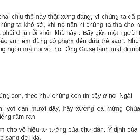
phải chịu thế này thật xứng đáng, vì chúng ta đã
úng ta khổ sở, khi nó năn nỉ chúng ta tha cho 
 phải chịu nỗi khốn khổ này”. Bấy giờ, một người 
g bảo anh em đừng có phạm đến đứa trẻ sao”. Nh
ông ngôn mà nói với họ. Ông Giuse lánh mặt đi mộ
húng con, theo như chúng con tin cậy ở nơi Ngài
m; với đàn mười dây, hãy xướng ca mừng Chúa
iếng râm ran.
m cho vô hiệu tư tưởng của chư dân. Ý định của
nọ sang đời kia.