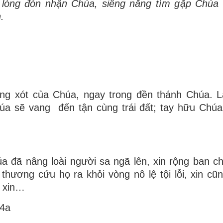
l
ò
ng
đ
ó
n nh
ậ
n Ch
ú
a, si
ê
ng n
ă
ng t
ì
m g
ặ
p Ch
ú
a 
.
ơng xót của Chúa, ngay trong đền thánh Chúa. 
úa sẽ vang đến tận cùng trái đất; tay hữu Chú
đã nâng loài người sa ngã lên, xin rộng ban ch
hương cứu họ ra khỏi vòng nô lệ tội lỗi, xin cũ
u xin…
24a