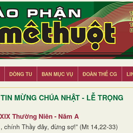
DÒNG TU
BAN MỤC VỤ
ĐOÀN THỂ CG
LI
TIN MỪNG CHÚA NHẬT - LỄ TRỌNG
 XIX Thường Niên - Năm A
, chính Thầy đây, đừng sợ!” (Mt 14,22-33)