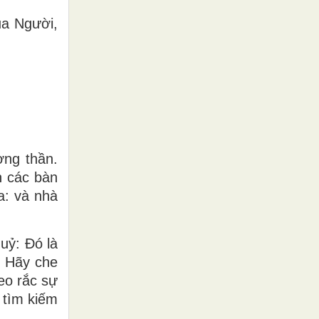
ủa Người,
ợng thần.
n các bàn
a: và nhà
uỷ: Ðó là
: Hãy che
eo rắc sự
 tìm kiếm