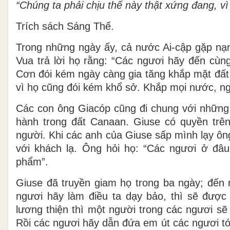
“Chúng ta phải chịu thế này thật xứng đang, v
Trích sách Sáng Thế.
Trong những ngày ấy, cả nước Ai-cập gặp nạn
Vua trả lời họ rằng: “Các ngươi hãy đến cùn
Cơn đói kém ngày càng gia tăng khắp mặt đất.
vì họ cũng đói kém khổ sở. Khắp mọi nước, ng
Các con ông Giacóp cũng đi chung với những 
hành trong đất Canaan. Giuse có quyền trên
người. Khi các anh của Giuse sấp mình lạy ôn
với khách lạ. Ông hỏi họ: “Các ngươi ở đâ
phẩm”.
Giuse đã truyền giam họ trong ba ngày; đến 
ngươi hãy làm điều ta dạy bảo, thì sẽ được
lương thiện thì một người trong các ngươi sẽ
Rồi các ngươi hãy dẫn đứa em út các ngươi tới 