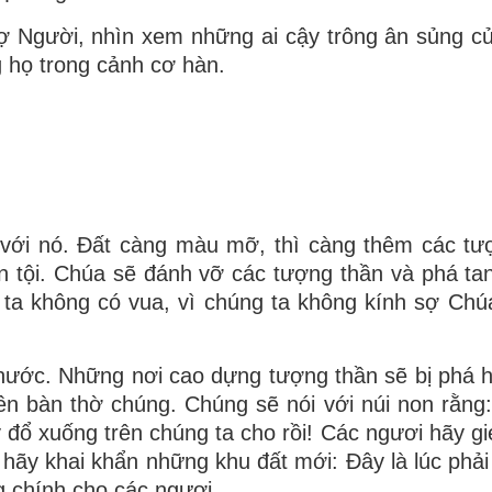
ợ Người, nhìn xem những ai cậy trông ân sủng c
g họ trong cảnh cơ hàn.
p với nó. Ðất càng màu mỡ, thì càng thêm các tư
n tội. Chúa sẽ đánh vỡ các tượng thần và phá ta
 ta không có vua, vì chúng ta không kính sợ Chú
nước. Những nơi cao dựng tượng thần sẽ bị phá h
trên bàn thờ chúng. Chúng sẽ nói với núi non rằng
y đổ xuống trên chúng ta cho rồi! Các ngươi hãy gi
hãy khai khẩn những khu đất mới: Ðây là lúc phải
 chính cho các ngươi.