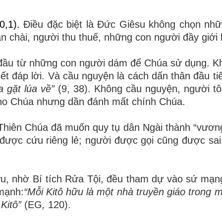
0,1).
Điều đặc biệt là Đức Giêsu không chọn nh
ân chài, người thu thuế, những con người đầy giới 
t đầu từ những con người dám để Chúa sử dụng. K
biết đáp lời. Và cầu nguyện là cách dấn thân đầu t
 gặt lúa về”
(9, 38). Không cầu nguyện, người tô
 cho Chúa nhưng dần đánh mất chính Chúa.
 Thiên Chúa đã muốn quy tụ dân Ngài thành “vươn
 được cứu riêng lẻ; người được gọi cũng được sai 
ữu, nhờ Bí tích Rửa Tội, đều tham dự vào sứ mạn
mạnh:
“Mỗi Kitô hữu là một nhà truyền giáo trong 
 Kitô”
(
EG
,
120).