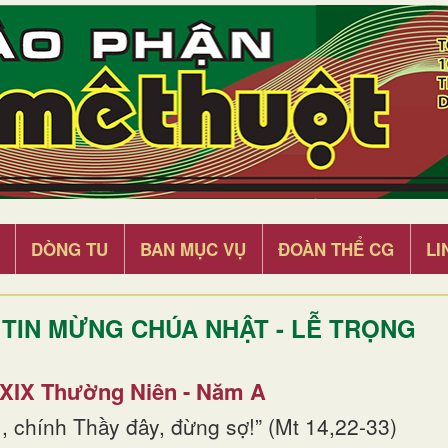
DÒNG TU
BAN MỤC VỤ
ĐOÀN THỂ CG
LI
TIN MỪNG CHÚA NHẬT - LỄ TRỌNG
 XIX Thường Niên - Năm A
, chính Thầy đây, đừng sợ!” (Mt 14,22-33)