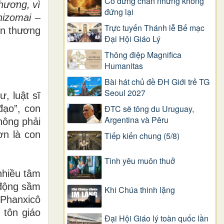
Có dừng chân nhưng không
hương, vì
đứng lại
nizomai
–
Trực tuyến Thánh lễ Bế mạc
ổn thương
Đại Hội Giáo Lý
Thông điệp Magnifica
Humanitas
Bài hát chủ đề ĐH Giới trẻ TG
Seoul 2027
ư, luật sĩ
đạo”, con
ĐTC sẽ tông du Uruguay,
Argentina và Pêru
hông phải
ơn là con
Tiếp kiến chung (5/8)
Tình yêu muôn thuở
nhiều tâm
 động sầm
Khi Chúa thinh lặng
 Phanxicô
 tôn giáo
Đại Hội Giáo lý toàn quốc lần