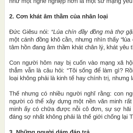
như một nghề nghiệp hơn là một sứ mạng yêu
2. Cơn khát âm thầm của nhân loại
Đức Giêsu nói:
“Lúa chín đầy đồng mà thợ gặt 
một cánh đồng khô cằn, nhưng nhìn thấy “lúa 
tâm hồn đang âm thầm khát chân lý, khát yêu 
Con người hôm nay bị cuốn vào mạng xã hội
thẳm vẫn là câu hỏi: “Tôi sống để làm gì? R
loại không phải là kinh tế hay chính trị, nhưng
Thế nhưng có nhiều người nghĩ rằng: con ng
người có thể xây dựng một nền văn minh rấ
minh ấy có chữa được nỗi cô đơn, sự sợ hãi 
đáng sợ nhất không phải là thế giới chống lại
3. Những người dám đáp trả