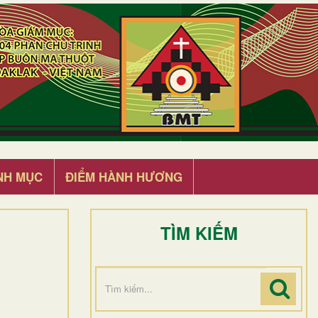
NH MỤC
ĐIỂM HÀNH HƯƠNG
TÌM KIẾM