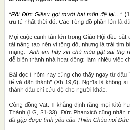
“Rồi Đức Giêsu gọi mười hai môn đệ lại…”
(1
ưu tú nhất thời đó. Các Tông đồ phần lớn là d
Mọi cuộc canh tân lớn trong Giáo Hội đều bắ
tài năng tạo nên vị tông đồ, nhưng là trái tim 
mạng
:
“Anh em hãy xin chủ mùa gặt sai thợ ra
dễ biến thành nhà hoạt động: làm nhiều việc
Bài đọc I hôm nay cũng cho thấy ngay từ đầu
tế và dân thánh” (Xh 19,6). Nghĩa là không ai
thành dấu chỉ cứu độ cho người khác.
Công đồng Vat. II khẳng định rằng mọi Kitô h
Thánh (
LG
,
31-33)
.
Đức Phanxicô cũng nhấn 
đã gặp được tình yêu của Thiên Chúa nơi Đức