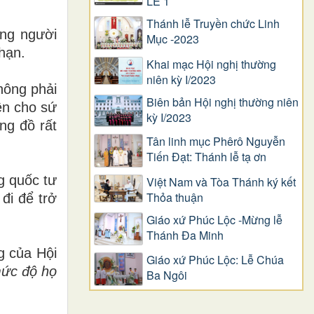
LỄ 1
Thánh lễ Truyền chức Linh
ững người
Mục -2023
hạn.
Khai mạc Hội nghị thường
niên kỳ I/2023
hông phải
Biên bản Hội nghị thường niên
iên cho sứ
kỳ I/2023
ng đồ rất
Tân linh mục Phêrô Nguyễn
Tiến Đạt: Thánh lễ tạ ơn
g quốc tư
Việt Nam và Tòa Thánh ký kết
Thỏa thuận
đi để trở
Giáo xứ Phúc Lộc -Mừng lễ
Thánh Đa Minh
g của Hội
Giáo xứ Phúc Lộc: Lễ Chúa
mức độ họ
Ba Ngôi