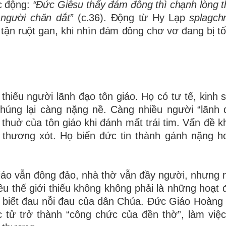
c động:
“Đức Giêsu thấy đám đông thì chạnh lòng t
 người chăn dắt”
(c.36). Động từ Hy Lạp
splagch
 tận ruột gan
, khi nhìn đám đông chơ vơ đang bị t
thiếu người lãnh đạo tôn giáo. Họ có tư tế, kinh s
chúng lại càng nặng nề. Càng nhiều người “lãnh 
 thuở của tôn giáo khi đánh mất trái tim. Vấn đề k
g thương xót. Họ biến đức tin thành gánh nặng h
giáo vẫn đông đảo, nhà thờ vẫn đầy người, nhưng 
iều thế giới thiếu không không phải là những hoạt
ự biết đau nỗi đau của dân Chúa. Đức Giáo Hoàng
tử trở thành “công chức của đền thờ”, làm việc