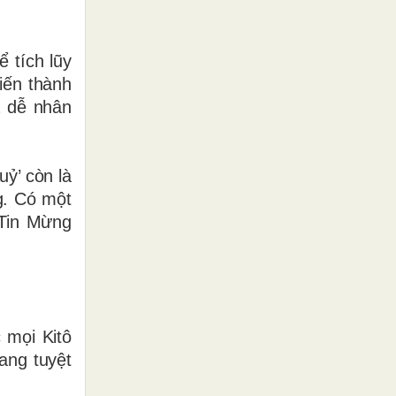
ể tích lũy
iến thành
a dễ nhân
uỷ’ còn là
g. Có một
 Tin Mừng
 mọi Kitô
ang tuyệt