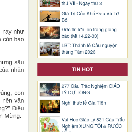
thứ VII - Ngày thứ 3
Giá Trị Của Khổ Ðau Và Từ
Bỏ
Đức tin lớn lên trong giông
m nay như
bão (Mt 14,22-33)
n còn bao
LBT: Thánh lễ Cầu nguyện
tháng Tám 2026
nhưng sâu
TIN HOT
 của nhân
277 Câu Trắc Nghiệm GIÁO
LÝ DỰ TÒNG
Đúng, con
g nền văn
Nghi thức lễ Gia Tiên
ng?” Điều
in Mừng.
Vui Học Giáo Lý 531 Câu Trắc
Nghiệm XƯNG TỘI & RƯỚC