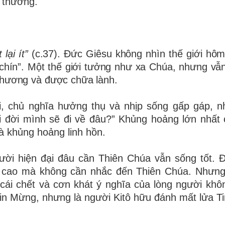
 thương.
lại ít”
(c.37). Đức Giêsu không nhìn thế giới hô
chín”. Một thế giới tưởng như xa Chúa, nhưng vẫ
thương và được chữa lành.
, chủ nghĩa hưởng thụ và nhịp sống gấp gáp, 
ồi đời mình sẽ đi về đâu?” Khủng hoảng lớn nhất
 là khủng hoảng linh hồn.
ười hiện đại đâu cần Thiên Chúa vẫn sống tốt. 
t cao mà không cần nhắc đến Thiên Chúa. Nhưn
cái chết và cơn khát ý nghĩa của lòng người khô
 Tin Mừng, nhưng là người Kitô hữu đánh mất lửa T