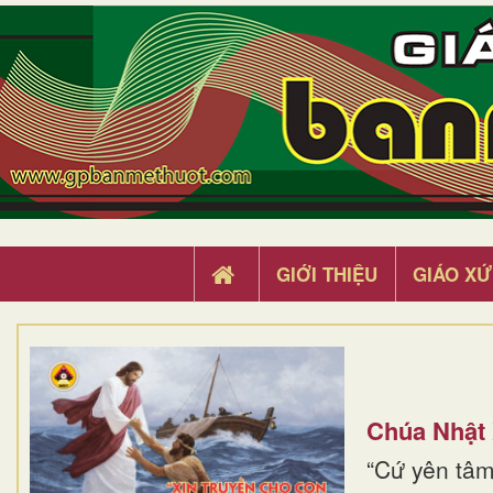
GIỚI THIỆU
GIÁO XỨ
Chúa Nhật
“Cứ yên tâm