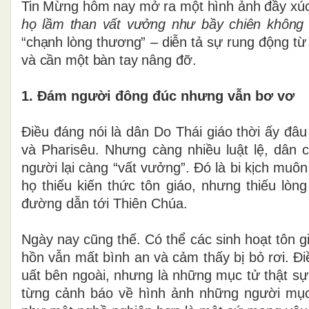
Tin Mừng hôm nay mở ra một hình ảnh đầy xú
họ lầm than vất vưởng như bầy chiên không
“chạnh lòng thương” – diễn tả sự rung động từ
và cần một bàn tay nâng đỡ.
1. Đám người đông đúc nhưng vẫn bơ vơ
Điều đáng nói là dân Do Thái giáo thời ấy đâu 
và Pharisêu. Nhưng càng nhiều luật lệ, dân 
người lại càng “vất vưởng”. Đó là bi kịch muôn
họ thiếu kiến thức tôn giáo, nhưng thiếu lòn
đường dẫn tới Thiên Chúa.
Ngày nay cũng thế. Có thể các sinh hoạt tôn 
hồn vẫn mất bình an và cảm thấy bị bỏ rơi. Đ
uất bên ngoài, nhưng là những mục tử thật s
từng cảnh báo về hình ảnh những người mục 