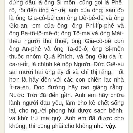
đứng đầu là ông Si-môn, cũng gọi là Phê-
rô, rồi đến ông An-rê, anh của ông; sau đó
là ông Gia-cô-bê con ông Dê-bê-đê và ông
Gio-an, em của ông; ông Phi-líp-phê và
ông Ba-tô-lô-mê
-
ô; ông Tô-ma và ông Mát-
thêu người thu thuế; ông Gia-cô-bê con
ông An-phê và ông Ta-đê-ô; ông Si-môn
thuộc nhóm Quá Khích, và ông Giu-đa Ít-
ca-ri-ốt, là chính kẻ nộp Người. Đức Giê-su
sai mười hai ông ấy đi và chỉ thị rằng: Tốt
hơn là hãy đến với các con chiên lạc nhà
Ít-ra-en. Dọc đường hãy rao giảng rằng:
Nước Trời đã đến gần. Anh em hãy chữa
lành người đau yếu, làm cho kẻ chết sống
lại, cho người phong hủi được sạch bệnh,
và khử trừ ma quỷ. Anh em đã được cho
không, thì cũng phải cho không
như vậy.