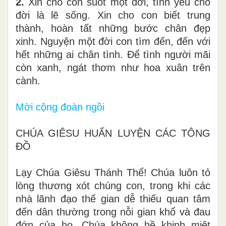
2.
Xin cho con suốt một đời, tình yêu cho
đời là lẽ sống. Xin cho con biết trung
thành, hoàn tất những bước chân đẹp
xinh. Nguyện một đời con tìm đến, đến với
hết những ai chân tình. Để tình người mãi
còn xanh, ngát thơm như hoa xuân trên
cành.
Mời cộng đoàn ngồi
CHÚA GIÊSU HUẤN LUYỆN CÁC TÔNG
ĐỒ
Lạy Chúa Giêsu Thánh Thể! Chúa luôn tỏ
lòng thương xót chúng con, trong khi các
nhà lãnh đạo thế gian dễ thiếu quan tâm
đến dân thường trong nỗi gian khổ và đau
đớn của họ. Chúa không hề khinh miệt