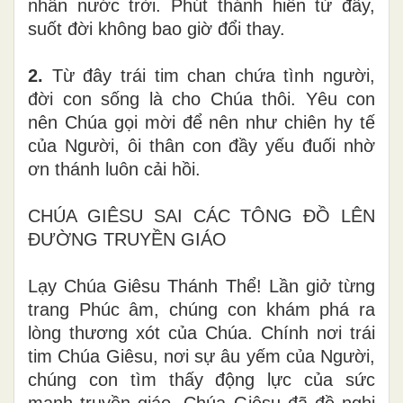
nhân nước trời. Phút thánh hiến từ đây,
suốt đời không bao giờ đổi thay.
2.
Từ đây trái tim chan chứa tình người,
đời con sống là cho Chúa thôi. Yêu con
nên Chúa gọi mời để nên như chiên hy tế
của Người, ôi thân con đầy yếu đuối nhờ
ơn thánh luôn cải hồi.
CHÚA GIÊSU SAI CÁC TÔNG ĐỒ LÊN
ĐƯỜNG TRUYỀN GIÁO
Lạy Chúa Giêsu Thánh Thể! Lần giở từng
trang Phúc âm, chúng con khám phá ra
lòng thương xót của Chúa. Chính nơi trái
tim Chúa Giêsu, nơi sự âu yếm của Người,
chúng con tìm thấy động lực của sức