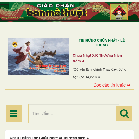
TRANG NHẤT
GIỚI THIỆU
GIÁO XỨ
TIN MỪNG CHÚA NHẬT - LỄ
DÒNG TU
TRỌNG
BAN MỤC VỤ
Chúa Nhật XIX Thường Niên -
Năm A
ĐOÀN THỂ CG
“Cứ yên tâm, chính Thầy đây, đừng
sợ!” (Mt 14,22-33)
LINH MỤC
Đọc các tin khác ➥
ĐIỂM HÀNH HƯƠNG
Chầu Thánh Thể Chúa Nhật XI Thường niên A