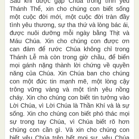
Sau khi được gặp Chúa trong t
ì
nh yêu
Thánh Thể, xin cho chúng con biết sống
một cuộc đời mới, một cuộc đời tràn đầy
tình yêu thương, sự tha thứ và lòng bác ái,
được nuôi dưỡng mỗi ngày bằng Thịt và
Máu Chúa. Xin cho chúng con được ơn
can đảm để rước Chúa không chỉ trong
Thánh Lễ mà còn trong giờ chầu, để biến
mọi gánh nặng thành lời chứng về quyền
năng của Chúa. Xin Chúa ban cho chúng
con một đức tin mạnh mẽ, một lòng cậy
trông vững vàng và một tình yêu nồng
cháy. Xin cho chúng con biết tin tưởng vào
Lời Chúa, vì Lời Chúa là Thần Khí và là sự
sống. Xin cho chúng con biết phó thác mọi
sự trong tay Chúa, vì Chúa biết rõ hơn
chúng con cần gì. Và xin cho chúng con
biết yêu Chúa trên hết mọi sự, yêu Chúa