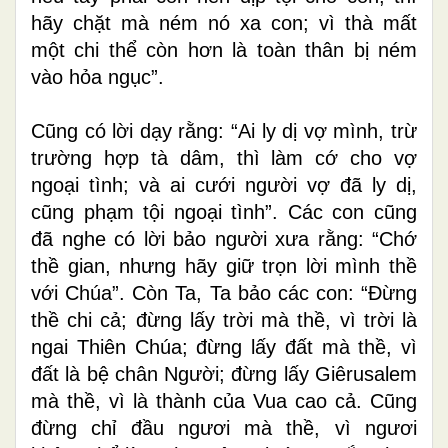
hãy chặt mà ném nó xa con; vì thà mất
một chi thể còn hơn là toàn thân bị ném
vào hỏa ngục”.
Cũng có lời dạy rằng: “Ai ly dị vợ mình, trừ
trường hợp tà dâm, thì làm cớ cho vợ
ngoại tình; và ai cưới người vợ đã ly dị,
cũng phạm tội ngoại tình”. Các con cũng
đã nghe có lời bảo người xưa rằng: “Chớ
thề gian, nhưng hãy giữ trọn lời mình thề
với Chúa”. Còn Ta, Ta bảo các con: “Ðừng
thề chi cả; đừng lấy trời mà thề, vì trời là
ngai Thiên Chúa; đừng lấy đất mà thề, vì
đất là bệ chân Người; đừng lấy Giêrusalem
mà thề, vì là thành của Vua cao cả. Cũng
đừng chỉ đầu ngươi mà thề, vì ngươi