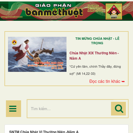
TRANG NHẤT
GIỚI THIỆU
GIÁO XỨ
TIN MỪNG CHÚA NHẬT - LỄ
DÒNG TU
TRỌNG
BAN MỤC VỤ
Chúa Nhật XIX Thường Niên -
Năm A
ĐOÀN THỂ CG
“Cứ yên tâm, chính Thầy đây, đừng
sợ!” (Mt 14,22-33)
LINH MỤC
Đọc các tin khác ➥
ĐIỂM HÀNH HƯƠNG
SNTM Chúa Nhật VI Thường Niên -Năm A