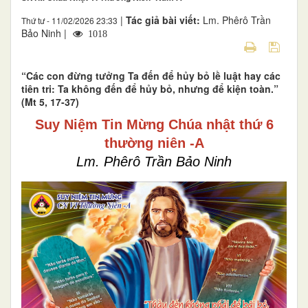
|
Tác giả bài viết:
Lm. Phêrô Trần
Thứ tư - 11/02/2026 23:33
Bảo Ninh |
1018
“Các con đừng tưởng Ta đến để hủy bỏ lề luật hay các
tiên tri: Ta không đến để hủy bỏ, nhưng để kiện toàn.”
(Mt 5, 17-37)
Suy Niệm Tin Mừng Chúa nhật thứ 6
thường niên -A
Lm. Phêrô Trần Bảo Ninh