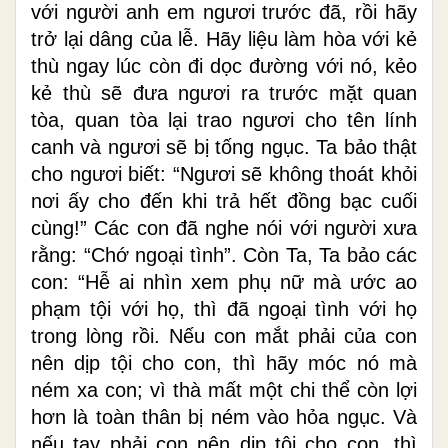
với người anh em ngươi trước đã, rồi hãy
trở lại dâng của lễ. Hãy liệu làm hòa với kẻ
thù ngay lúc còn đi dọc đường với nó, kẻo
kẻ thù sẽ đưa ngươi ra trước mặt quan
tòa, quan tòa lại trao ngươi cho tên lính
canh và ngươi sẽ bị tống ngục. Ta bảo thật
cho ngươi biết: “Ngươi sẽ không thoát khỏi
nơi ấy cho đến khi trả hết đồng bạc cuối
cùng!” Các con đã nghe nói với người xưa
rằng: “Chớ ngoại tình”. Còn Ta, Ta bảo các
con: “Hễ ai nhìn xem phụ nữ mà ước ao
phạm tội với họ, thì đã ngoại tình với họ
trong lòng rồi. Nếu con mắt phải của con
nên dịp tội cho con, thì hãy móc nó mà
ném xa con; vì thà mất một chi thể còn lợi
hơn là toàn thân bị ném vào hỏa ngục. Và
nếu tay phải con nên dịp tội cho con, thì