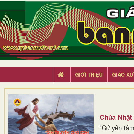
GIỚI THIỆU
GIÁO XỨ
Chúa Nhật
“Cứ yên tâm