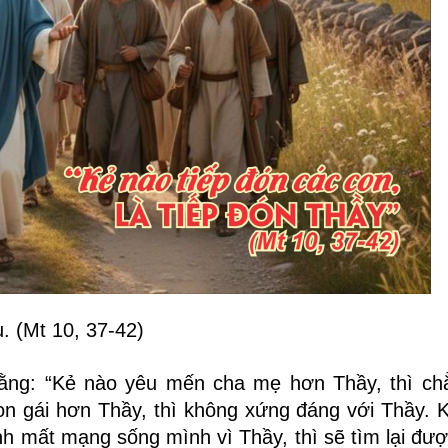
. (Mt 10, 37-42)
rằng: “Kẻ nào yêu mến cha mẹ hơn Thầy, thì c
on gái hơn Thầy, thì không xứng đáng với Thầy. 
h mất mạng sống mình vì Thầy, thì sẽ tìm lại đư