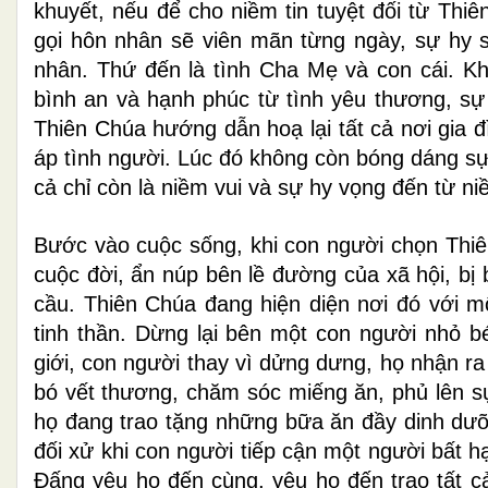
khuyết, nếu để cho niềm tin tuyệt đối từ Th
gọi hôn nhân sẽ viên mãn từng ngày, sự hy si
nhân. Thứ đến là tình Cha Mẹ và con cái. K
bình an và hạnh phúc từ tình yêu thương, s
Thiên Chúa hướng dẫn hoạ lại tất cả nơi gia 
áp tình người. Lúc đó không còn bóng dáng sự 
cả chỉ còn là niềm vui và sự hy vọng đến từ ni
Bước vào cuộc sống, khi con người chọn Thiên
cuộc đời, ẩn núp bên lề đường của xã hội, bị
cầu. Thiên Chúa đang hiện diện nơi đó với m
tinh thần. Dừng lại bên một con người nhỏ bé
giới, con người thay vì dửng dưng, họ nhận ra
bó vết thương, chăm sóc miếng ăn, phủ lên s
họ đang trao tặng những bữa ăn đầy dinh dưỡ
đối xử khi con người tiếp cận một người bất h
Đấng yêu họ đến cùng, yêu họ đến trao tất c