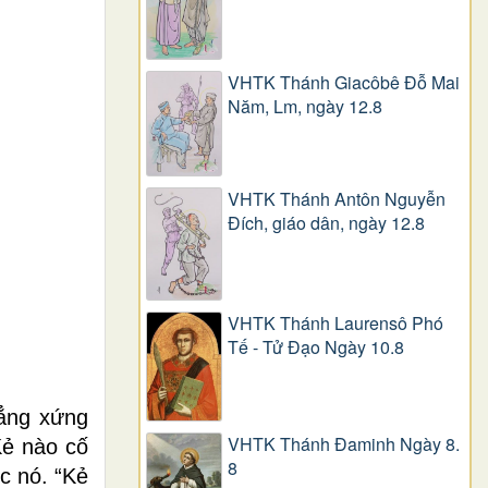
VHTK Thánh Giacôbê Ðỗ Mai
Năm, Lm, ngày 12.8
VHTK Thánh Antôn Nguyễn
Ðích, giáo dân, ngày 12.8
VHTK Thánh Laurensô Phó
Tế - Tử Đạo Ngày 10.8
hẳng xứng
VHTK Thánh Đaminh Ngày 8.
Kẻ nào cố
8
ợc nó.
“Kẻ