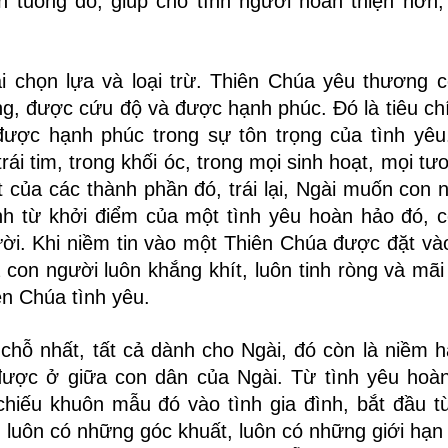
n tuông đó, giúp cho tình người hoàn thiện hơn,
ải chọn lựa và loại trừ. Thiên Chúa yêu thương 
g, được cứu độ và được hạnh phúc. Đó là tiêu ch
ược hạnh phúc trong sự tôn trọng của tình yêu
rái tim, trong khối óc, trong mọi sinh hoạt, mọi t
t của các thành phần đó, trái lại, Ngài muốn con 
nh từ khởi điểm của một tình yêu hoàn hảo đó, 
i. Khi niềm tin vào một Thiên Chúa được đặt v
 con người luôn khắng khít, luôn tinh ròng và mãi
ên Chúa tình yêu.
chỗ nhất, tất cả dành cho Ngài, đó còn là niềm 
 được ở giữa con dân của Ngài. Từ tình yêu hoà
iếu khuôn mẫu đó vào tình gia đình, bắt đầu t
g luôn có những góc khuất, luôn có những giới hạn