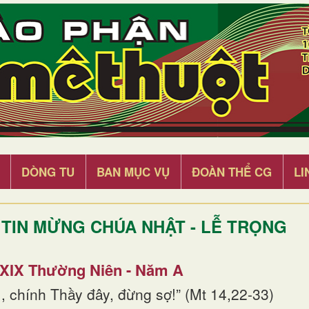
DÒNG TU
BAN MỤC VỤ
ĐOÀN THỂ CG
LI
TIN MỪNG CHÚA NHẬT - LỄ TRỌNG
 XIX Thường Niên - Năm A
, chính Thầy đây, đừng sợ!” (Mt 14,22-33)