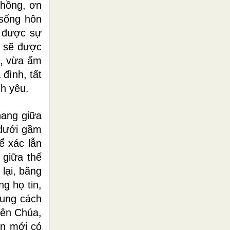
Chồng, ơn
 sống hôn
n được sự
i sẽ được
i, vừa ấm
đình, tất
nh yêu.
hang giữa
 dưới gầm
ể xác lẫn
 giữa thế
lại, băng
g họ tin,
cung cách
iên Chúa,
ần mới có