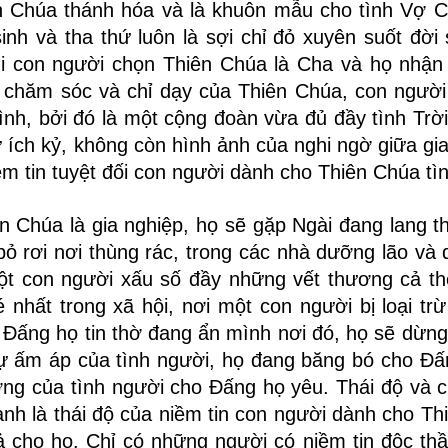
iên Chúa thánh hóa và là khuôn mẫu cho tình Vợ 
nh và tha thứ luôn là sợi chỉ đỏ xuyên suốt đời
hi con người chọn Thiên Chúa là Cha và họ nhậ
ự chăm sóc và chỉ dạy của Thiên Chúa, con ngườ
đình, bởi đó là một cộng đoàn vừa đủ đầy tình Trờ
ích kỷ, không còn hình ảnh của nghi ngờ giữa gia 
ềm tin tuyệt đối con người dành cho Thiên Chúa tì
 Chúa là gia nghiệp, họ sẽ gặp Ngài đang lang t
 bỏ rơi nơi thùng rác, trong các nhà dưỡng lão và
ột con người xấu số đầy những vết thương cả th
 nhất trong xã hội, nơi một con người bị loại trừ
 Đấng họ tin thờ đang ẩn mình nơi đó, họ sẽ dừng 
ự ấm áp của tình người, họ đang băng bó cho Đấn
ng của tình người cho Đấng họ yêu. Thái độ và 
ạnh là thái độ của niềm tin con người dành cho Th
ả cho họ. Chỉ có những người có niềm tin độc th