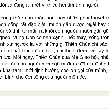
đói và đang run rét vì thiếu hơi ấm tình người.
ông thức như toán học, hay những bài thuyết t
cách sống rất đặc biệt, muốn gặp được Ngài hãy 
i bỏ tính tự mãn ra khỏi con người, muốn gần gũi
hèo, vì họ luôn có bên cạnh. Tiếc thay, sống tro
nh xử ngược lại với những gì Thiên Chúa chỉ bảo, 
 chỗ nhất trong đám tiệc, chỉ thích được vỗ tay 
n lực. Mỗi ngày, Thiên Chúa qua Mẹ Giáo hội, nhắ
có từ Lời, con người mới ngộ ra được đâu là Chân L
và khai tâm, mới định hướng cho ơn gọi của mình,
uân bình cho đời sống của người môn đệ.