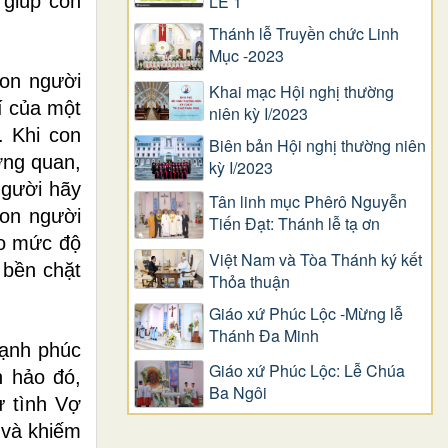
 giúp con
LỄ 1
Thánh lễ Truyền chức Linh
Mục -2023
con người
Khai mạc Hội nghị thường
í của một
niên kỳ I/2023
. Khi con
Biên bản Hội nghị thường niên
ương quan,
kỳ I/2023
người hãy
Tân linh mục Phêrô Nguyễn
con người
Tiến Đạt: Thánh lễ tạ ơn
ào mức độ
Việt Nam và Tòa Thánh ký kết
 bền chặt
Thỏa thuận
Giáo xứ Phúc Lộc -Mừng lễ
Thánh Đa Minh
hạnh phúc
Giáo xứ Phúc Lộc: Lễ Chúa
n hảo đó,
Ba Ngôi
ừ tình Vợ
 và khiếm