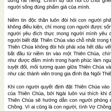
đứng rất riêng. Chính sự đòi hỏi có chút ghe
người sống đúng phẩm giá của mình.
Niềm tin độc thần luôn đòi hỏi con người ph
không điều kiện, chỉ mong con người được sốn
người yêu đích thực mong người mình yêu đ
người biết đặt Thiên Chúa vào chỗ nhất trong t
Thiên Chúa không đòi hỏi phải xóa hết dấu vế
bắt đầu từ niềm tin vào một Thiên Chúa, chí
như được đắm mình trong hạnh phúc làm ngườ
tuyệt đối, mối tương quan giữa Thiên Chúa và
như các thành viên trong gia đình Ba Ngôi Thi
Khi con người quyết định đặt Thiên Chúa vào 
của Thiên Chúa, bởi Ngài luôn vui thích khi
Thiên Chúa sẽ hướng dẫn con người phóng ch
Chồng. Vì ai cũng là con người, tình Vợ Chồn