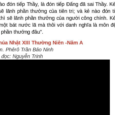
nào đón tiếp Thầy, là đón tiếp Ðấng đã sai Thầy. K
hì sẽ lãnh phần thưởng của tiên tri; và kẻ nào đón 
thì sẽ lãnh phần thưởng của người công chính. K
ột bát nước lã mà thôi với danh nghĩa là môn đệ
t phần thưởng đâu”.
húa Nhật XIII Thường Niên -Năm A
m. Phêrô Trần Bảo Ninh
 đọc: Nguyễn Trinh