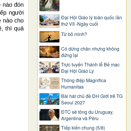
ẻ nào đón
tiếp người
Đại Hội Giáo lý toàn quốc lần
ẻ nào cho
thứ VII -Ngày cuối
, thì quả
Từ bỏ mình?
Có dừng chân nhưng không
đứng lại
Trực tuyến Thánh lễ Bế mạc
Đại Hội Giáo Lý
Thông điệp Magnifica
Humanitas
Bài hát chủ đề ĐH Giới trẻ TG
Seoul 2027
ĐTC sẽ tông du Uruguay,
Argentina và Pêru
Tiếp kiến chung (5/8)