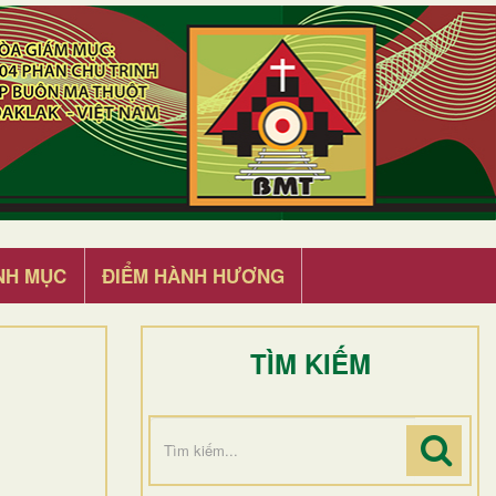
NH MỤC
ĐIỂM HÀNH HƯƠNG
TÌM KIẾM