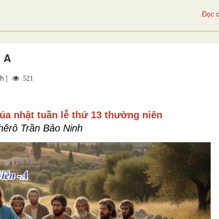
Đọc c
 A
h |
521
úa nhật
tuần lễ thứ 13 thường niên
hêrô Trần Bảo Ninh