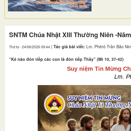
SNTM Chúa Nhật XIII Thường Niên -Năm
|
Tác giả bài viết:
Lm. Phêrô Trần Bảo Nin
Thứ tư - 24/06/2026 09:44
“Kẻ nào đón tiếp các con là đón tiếp Thầy” (Mt 10, 37-42)
Suy niệm Tin Mừng Ch
Lm. P