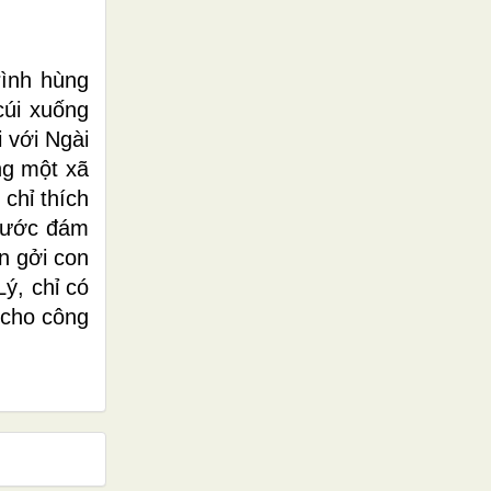
rình hùng
cúi xuống
 với Ngài
ng một xã
chỉ thích
trước đám
n gởi con
ý, chỉ có
 cho công