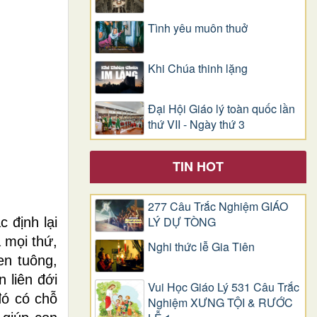
Tình yêu muôn thuở
Khi Chúa thinh lặng
Đại Hội Giáo lý toàn quốc lần
thứ VII - Ngày thứ 3
TIN HOT
277 Câu Trắc Nghiệm GIÁO
LÝ DỰ TÒNG
 định lại
a mọi thứ,
Nghi thức lễ Gia Tiên
en tuông,
 liên đới
Vui Học Giáo Lý 531 Câu Trắc
đó có chỗ
Nghiệm XƯNG TỘI & RƯỚC