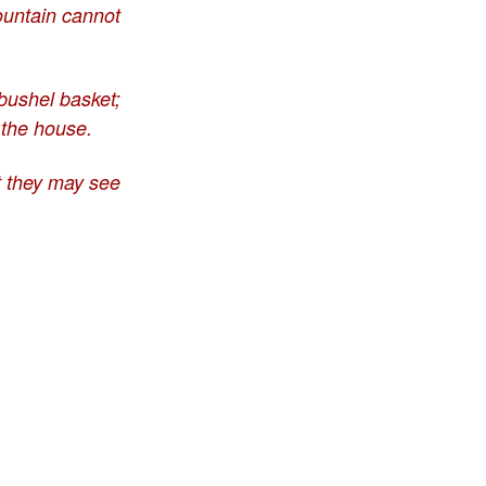
mountain cannot
 bushel basket;
n the house.
at they may see