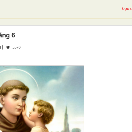
Đọc c
áng 6
g |
5578