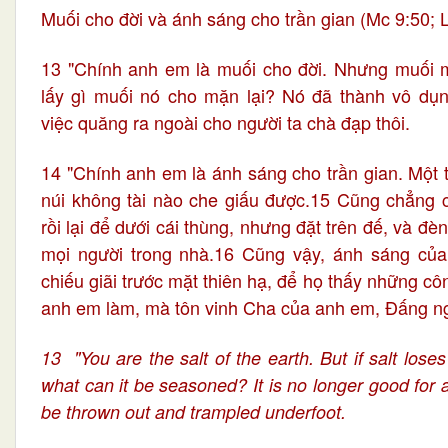
Muối cho đời và ánh sáng cho trần gian (Mc 9:50; 
13 "Chính anh em là muối cho đời. Nhưng muối mà
lấy gì muối nó cho mặn lại? Nó đã thành vô dụng
việc quăng ra ngoài cho người ta chà đạp thôi.
14 "Chính anh em là ánh sáng cho trần gian. Một 
núi không tài nào che giấu được.15 Cũng chẳng c
rồi lại để dưới cái thùng, nhưng đặt trên đế, và đè
mọi người trong nhà.16 Cũng vậy, ánh sáng củ
chiếu giãi trước mặt thiên hạ, để họ thấy những côn
anh em làm, mà tôn vinh Cha của anh em, Đấng ngự
13 "You are the salt of the earth. But if salt loses 
what can it be seasoned? It is no longer good for a
be thrown out and trampled underfoot.