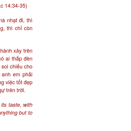
Lc 14:34-35)
 nhạt đi, thì
, thì chỉ còn
thành xây trên
ó ai thắp đèn
n soi chiếu cho
a anh em phải
g việc tốt đẹp
 trên trời.
its taste, with
nything but to