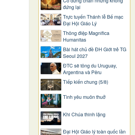
Có dừng chân nhưng không
đứng lại
Trực tuyến Thánh lễ Bế mạc
Đại Hội Giáo Lý
Thông điệp Magnifica
Humanitas
Bài hát chủ đề ĐH Giới trẻ TG
Seoul 2027
ĐTC sẽ tông du Uruguay,
Argentina và Pêru
Tiếp kiến chung (5/8)
Tình yêu muôn thuở
Khi Chúa thinh lặng
Đại Hội Giáo lý toàn quốc lần