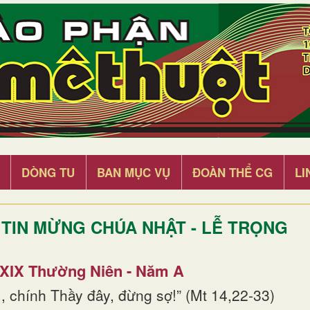
DÒNG TU
BAN MỤC VỤ
ĐOÀN THỂ CG
LI
TIN MỪNG CHÚA NHẬT - LỄ TRỌNG
 XIX Thường Niên - Năm A
, chính Thầy đây, đừng sợ!” (Mt 14,22-33)