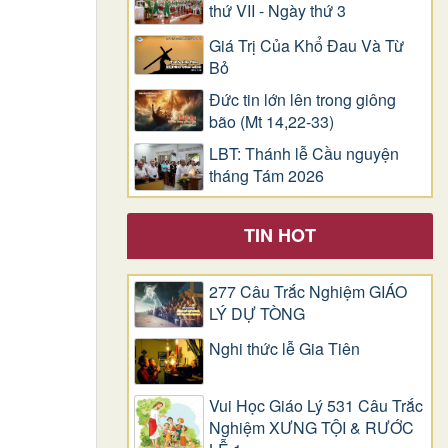
thứ VII - Ngày thứ 3
Giá Trị Của Khổ Ðau Và Từ
Bỏ
Đức tin lớn lên trong giông
bão (Mt 14,22-33)
LBT: Thánh lễ Cầu nguyện
tháng Tám 2026
TIN HOT
277 Câu Trắc Nghiệm GIÁO
LÝ DỰ TÒNG
Nghi thức lễ Gia Tiên
Vui Học Giáo Lý 531 Câu Trắc
Nghiệm XƯNG TỘI & RƯỚC