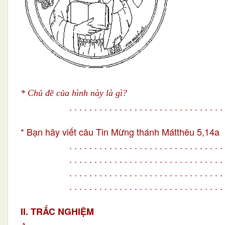
* Chủ đề của hình này là gì?
. . . . . . . . . . . . . . . . . . . . . . . . . . . . . . . 
* Bạn hãy viết câu Tin Mừng thánh Mátthêu 5,14a
. . . . . . . . . . . . . . . . . . . . . . . . . . . . . . . 
. . . . . . . . . . . . . . . . . . . . . . . . . . . . . . . 
. . . . . . . . . . . . . . . . . . . . . . . . . . . . . . . 
. . . . . . . . . . . . . . . . . . . . . . . . . . . . . . . 
II. TRẮC NGHIỆM