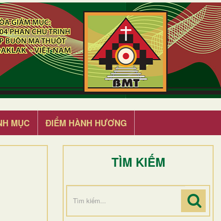
NH MỤC
ĐIỂM HÀNH HƯƠNG
TÌM KIẾM