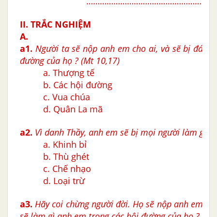
…………………………………………………
II. TRẮC NGHIỆM
A.
a1.
Người ta sẽ nộp anh em cho ai, và sẽ bị đánh 
đường của họ ?
(Mt 10,17)
a. Thượng tế
b. Các hội đường
c. Vua chúa
d. Quân La mã
a2.
Vì danh Thầy, anh em sẽ bị mọi người làm gì ? 
a. Khinh bỉ
b. Thù ghét
c. Chế nhạo
d. Loại trừ
a3.
Hãy coi chừng người đời. Họ sẽ nộp anh em cho
sẽ làm gì anh em trong các hội đường của họ ?
(Mt