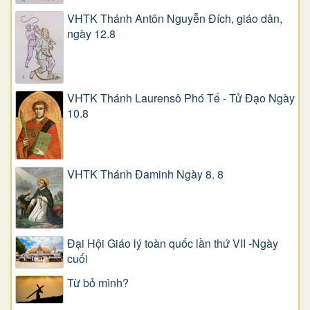
VHTK Thánh Antôn Nguyễn Ðích, giáo dân,
ngày 12.8
VHTK Thánh Laurensô Phó Tế - Tử Đạo Ngày
10.8
VHTK Thánh Đaminh Ngày 8. 8
Đại Hội Giáo lý toàn quốc lần thứ VII -Ngày
cuối
Từ bỏ mình?