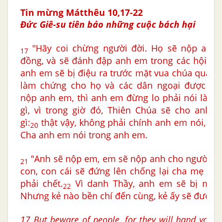
Tin mừng Mátthêu 10,17-22
Đức Giê-su tiên báo những cuộc bách hại
"Hãy coi chừng người đời. Họ sẽ nộp anh
17
đồng, và sẽ đánh đập anh em trong các hội đư
anh em sẽ bị điệu ra trước mặt vua chúa quan 
làm chứng cho họ và các dân ngoại được biế
nộp anh em, thì anh em đừng lo phải nói làm 
gì, vì trong giờ đó, Thiên Chúa sẽ cho anh e
gì:
thật vậy, không phải chính anh em nói, mà
20
Cha anh em nói trong anh em.
"Anh sẽ nộp em, em sẽ nộp anh cho người ta 
21
con, con cái sẽ đứng lên chống lại cha mẹ và
phải chết.
Vì danh Thầy, anh em sẽ bị mọi 
22
Nhưng kẻ nào bền chí đến cùng, kẻ ấy sẽ được c
17 But beware of people, for they will hand you o