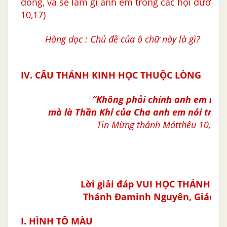
đồng, và sẽ làm gì anh em trong các hội đường 
10,17)
Hàng dọc : Chủ đề của ô chữ này là gì?
IV. CÂU THÁNH KINH HỌC THUỘC LÒNG
“Không phải chính anh em nói,
mà là Thần Khí của Cha anh em nói tron
Tin Mừng thánh Mátthêu 10,20
Lời giải đáp VUI HỌC THÁNH KI
Thánh
Ðaminh Nguyên, Giáo d
I. HÌNH TÔ MÀU