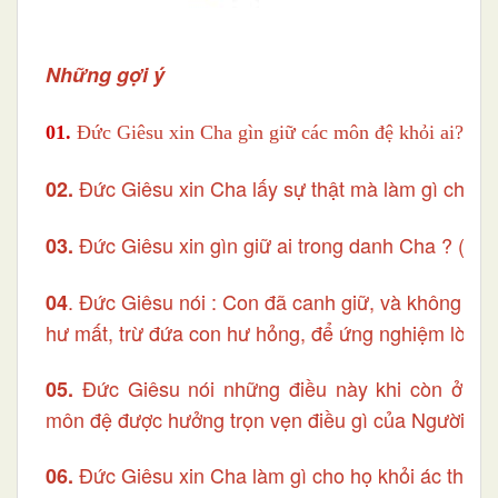
Những gợi ý
01.
Đức Giêsu xin Cha gìn giữ các môn đệ khỏi ai?
(Ga
Đức Giêsu xin Cha lấy sự thật mà làm gì cho h
02.
Đức Giêsu xin gìn giữ ai trong danh Cha ?
(Ga 
03.
. Đức Giêsu nói : Con đã canh giữ, và không 1 ai
04
hư mất, trừ đứa con hư hỏng, để ứng nghiệm lời gì
Đức Giêsu nói những điều này khi còn ở thế
05.
môn đệ được hưởng trọn vẹn điều gì của Người? (
Đức Giêsu xin Cha làm gì cho họ khỏi ác thần?
06.