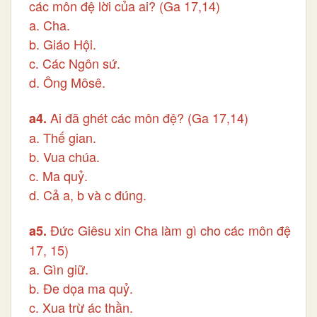
các môn đệ lời của ai? (Ga 17,14)
a. Cha.
b. Giáo Hội.
c. Các Ngôn sứ.
d. Ông Môsê.
Ai đã ghét các môn đệ? (Ga 17,14)
a4.
a. Thế gian.
b. Vua chúa.
c. Ma quỷ.
d. Cả a, b và c đúng.
Đức Giêsu xin Cha làm gì cho các môn đệ khỏi
a5.
17, 15)
a. Gìn giữ.
b. Đe dọa ma quỷ.
c. Xua trừ ác thần.