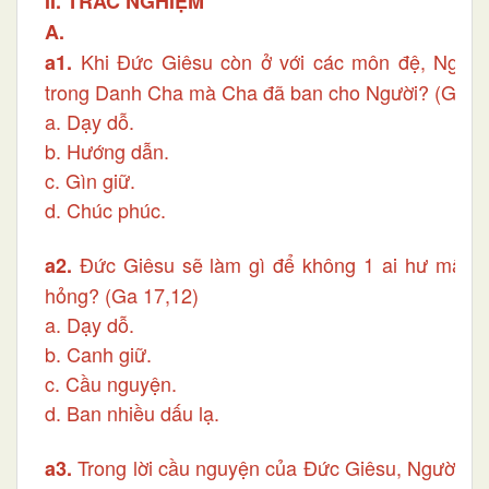
II. TRẮC NGHIỆM
A.
Khi Đức Giêsu còn ở với các môn đệ, Người
a1.
trong Danh Cha mà Cha đã ban cho Người? (Ga 1
a. Dạy dỗ.
b. Hướng dẫn.
c. Gìn giữ.
d. Chúc phúc.
Đức Giêsu sẽ làm gì để không 1 ai hư mất t
a2.
hỏng? (Ga 17,12)
a. Dạy dỗ.
b. Canh giữ.
c. Cầu nguyện.
d. Ban nhiều dấu lạ.
Trong lời cầu nguyện của Đức Giêsu, Người đã 
a3.