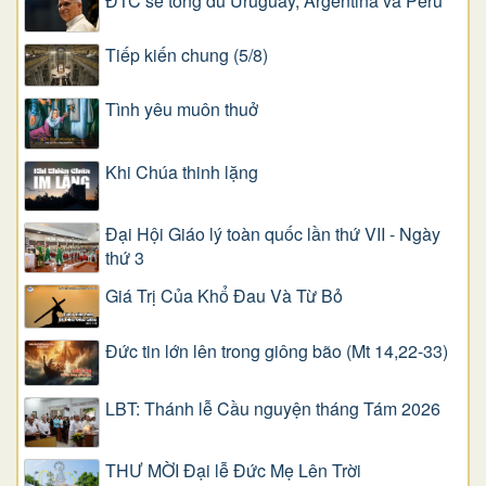
ĐTC sẽ tông du Uruguay, Argentina và Pêru
Tiếp kiến chung (5/8)
Tình yêu muôn thuở
Khi Chúa thinh lặng
Đại Hội Giáo lý toàn quốc lần thứ VII - Ngày
thứ 3
Giá Trị Của Khổ Ðau Và Từ Bỏ
Đức tin lớn lên trong giông bão (Mt 14,22-33)
LBT: Thánh lễ Cầu nguyện tháng Tám 2026
THƯ MỜI Đại lễ Đức Mẹ Lên Trời