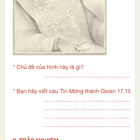
* Chủ đề của hình này là gì?
…………………………………………….
* Bạn hãy viết câu Tin Mừng thánh Gioan 17,18
…………………………………………….
…………………………………………….
…………………………………………….
…………………………………………….