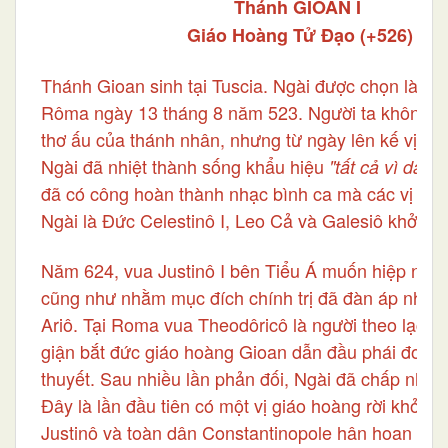
Thánh GIOAN I
Giáo Hoàng Tử Đạo (+526)
Thánh Gioan sinh tại Tuscia. Ngài được chọn làm
Rôma ngày 13 tháng 8 năm 523. Người ta không biế
thơ ấu của thánh nhân, nhưng từ ngày lên kế vị th
Ngài đã nhiệt thành sống khẩu hiệu
"tất cả vì dan
đã có công hoàn thành nhạc bình ca mà các vị tiề
Ngài là Đức Celestinô I, Leo Cả và Galesiô khởi x
Năm 624, vua Justinô I bên Tiểu Á muốn hiệp nhất
cũng như nhằm mục đích chính trị đã đàn áp nhóm 
Ariô. Tại Roma vua Theodôricô là người theo lạc gi
giận bắt đức giáo hoàng Gioan dẫn đầu phái đoàn 
thuyết. Sau nhiều lần phản đối, Ngài đã chấp nhận
Đây là lần đầu tiên có một vị giáo hoàng rời khỏi n
Justinô và toàn dân Constantinopole hân hoan vu