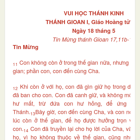
VUI HỌC THÁNH KINH
THÁNH GIOAN I, Giáo Hoàng tử đạ
Ngày 18 tháng 5
Tin Mừng thánh Gioan 17,11b-19
Tin Mừng
Con không còn ở trong thế gian nữa, nhưng họ, 
11
gian; phần con, con đến cùng Cha.
Khi còn ở với họ, con đã gìn giữ họ trong da
12
đã ban cho con. Con đã canh giữ, và không một ai
hư mất, trừ đứa con hư hỏng, để ứng nghi
Thánh.
Bây giờ, con đến cùng Cha, và con nói n
13
lúc còn ở thế gian, để họ được hưởng trọn vẹn
con.
Con đã truyền lại cho họ lời của Cha, và th
14
họ, vì họ không thuộc về thế gian, cũng như 