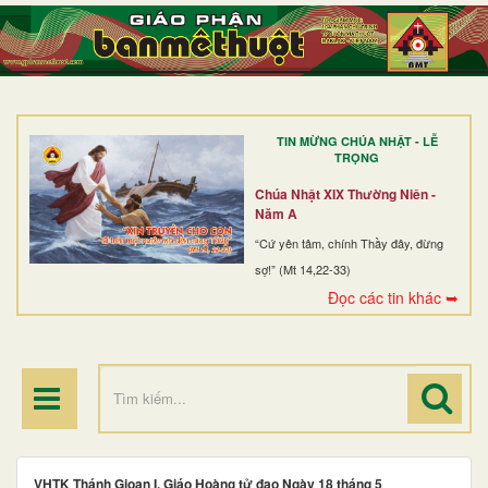
TRANG NHẤT
GIỚI THIỆU
GIÁO XỨ
TIN MỪNG CHÚA NHẬT - LỄ
DÒNG TU
TRỌNG
BAN MỤC VỤ
Chúa Nhật XIX Thường Niên -
Năm A
ĐOÀN THỂ CG
“Cứ yên tâm, chính Thầy đây, đừng
sợ!” (Mt 14,22-33)
LINH MỤC
Đọc các tin khác ➥
ĐIỂM HÀNH HƯƠNG
VHTK Thánh Gioan I, Giáo Hoàng tử đạo Ngày 18 tháng 5