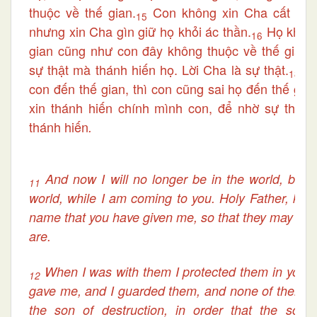
thuộc về thế gian.
Con không xin Cha cất họ k
15
nhưng xin Cha gìn giữ họ khỏi ác thần.
Họ không
16
gian cũng như con đây không thuộc về thế gian.
sự thật mà thánh hiến họ. Lời Cha là sự thật.
Nh
18
con đến thế gian, thì con cũng sai họ đến thế gian
xin thánh hiến chính mình con, để nhờ sự thật,
thánh hiến
.
And now I will no longer be in the world, but t
11
world, while I am coming to you. Holy Father, kee
name that you have given me, so that they may be 
are.
When I was with them I protected them in your
12
gave me, and I guarded them, and none of them w
the son of destruction, in order that the scrip