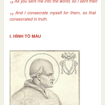
As you sent me into the world, so I sent them int
18
And I consecrate myself for them, so that the
19
consecrated in truth.
I. HÌNH TÔ MÀU