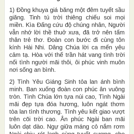
1) Đồng khuya giá băng một đêm tuyết sầu
giăng. Tinh tú trời thiêng chiếu soi mọi
miền. Kìa Đấng cứu độ chúng nhân, Người
vẫn nhớ lời thề thuở xưa, đã trở nên tấm
thân trẻ thơ. Đoàn con bước đi cùng tôn
kính Hài Nhi. Dâng Chúa lời ca mến yêu
cảm tạ. Hòa với thế trần hát vang tình trời
nối tình người mãi thôi, ôi phúc vinh muôn
nơi sống an bình.
2) Tình Yêu Giáng Sinh tỏa lan ánh bình
minh. Ban xuống đoàn con phúc ân vuông
tròn. Tình Chúa lớn tựa núi cao, Tình Ngài
mãi đẹp tựa đóa hương, luôn ngát thơm
tòa lan tình thương. Tình yêu kết giao vượt
trên cõi trời cao. Ân phúc Ngài ban mãi
luôn dạt dào. Ngự giữa máng cỏ nắm rơm