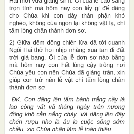
Hai mới vừa giáng sinh. Ôi của lễ cao sang
trọn tình mà hôm nay con lấy gì để dâng
cho Chúa khi con đây thân phận khó
nghèo, không của ngon lại không vật lạ, chỉ
tấm lòng chân thành đơn sơ.
2) Giữa đêm đông chiên lừa đã tới quanh
Ngôi Hai thở hơi nhịp nhàng xua tan đi đất
trời giá bang. Ôi của lễ đơn sơ nào bằng
mà hôm nay con hết lòng cậy trông nơi
Chúa yêu con nên Chúa đã giáng trần, xin
giúp con trở nên lễ vật chỉ tấm lòng chân
thành đơn sơ.
ĐK. Con dâng lên tấm bánh trắng nầy là
lao công vất vả tháng ngày trên nương
đồng khô cằn nắng cháy. Và dâng lên đây
chén rượu nho là âu lo cuộc sống sớm
chiều, xin Chúa nhận làm lễ toàn thiêu.