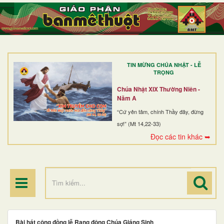
TRANG NHẤT
GIỚI THIỆU
GIÁO XỨ
TIN MỪNG CHÚA NHẬT - LỄ
DÒNG TU
TRỌNG
BAN MỤC VỤ
Chúa Nhật XIX Thường Niên -
Năm A
ĐOÀN THỂ CG
“Cứ yên tâm, chính Thầy đây, đừng
sợ!” (Mt 14,22-33)
LINH MỤC
Đọc các tin khác ➥
ĐIỂM HÀNH HƯƠNG
Bài hát cộng đồng lễ Rạng đông Chúa Giáng Sinh