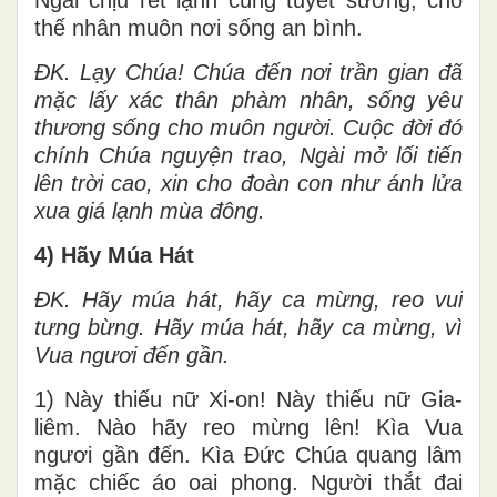
Ngài chịu rét lạnh cùng tuyết sương, cho
thế nhân muôn nơi sống an bình.
ĐK. Lạy Chúa! Chúa đến nơi trần gian đã
mặc lấy xác thân phàm nhân, sống yêu
thương sống cho muôn người. Cuộc đời đó
chính Chúa nguyện trao, Ngài mở lối tiến
lên trời cao, xin cho đoàn con như ánh lửa
xua giá lạnh mùa đông.
4) Hãy Múa Hát
ĐK. Hãy múa hát, hãy ca mừng, reo vui
tưng bừng. Hãy múa hát, hãy ca mừng, vì
Vua ngươi đến gần.
1) Này thiếu nữ Xi-on! Này thiếu nữ Gia-
liêm. Nào hãy reo mừng lên! Kìa Vua
ngươi gần đến. Kìa Đức Chúa quang lâm
mặc chiếc áo oai phong. Người thắt đai