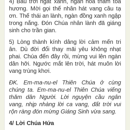
4) Bầu trời ngát xanh, ngàn hoa thắm tỏa
hương. Mời gọi thế nhân hát vang câu tạ
ơn. Thế thái an lành, ngàn đồng xanh ngập
trong nắng. Đón Chúa nhân lành đã giáng
sinh cho trần gian.
5) Lòng thành kính dâng lời cảm mến tri
ân. Dù đời đổi thay mãi yêu không nhạt
phai. Chúa đến đây rồi, mừng vui lên ngàn
dân hỡi. Ngước mắt lên trời, hát muôn lời
vang trùng khơi.
ĐK. Em-ma-nu-el Thiên Chúa ở cùng
chúng ta. Em-ma-nu-el Thiên Chúa viếng
thăm dân Người. Lời nguyện cầu ngân
vang, nhịp nhàng lời ca vang, đất trời vui
rộn ràng đón mừng Giáng Sinh vừa sang.
4/ Lời Chúa Hứa