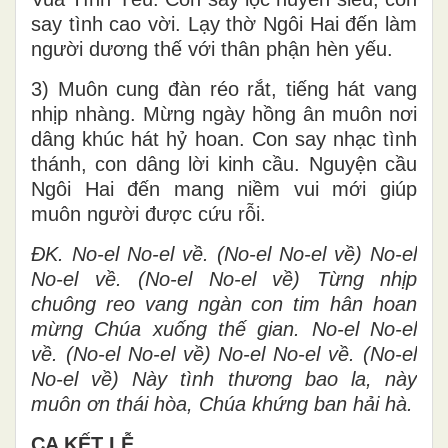
say tình cao vời. Lạy thờ Ngôi Hai đến làm
người dương thế với thân phận hèn yếu.
3) Muôn cung đàn réo rắt, tiếng hát vang
nhịp nhàng. Mừng ngày hồng ân muôn nơi
dâng khúc hát hỷ hoan. Con say nhạc tình
thánh, con dâng lời kinh cầu. Nguyện cầu
Ngôi Hai đến mang niềm vui mới giúp
muôn người được cứu rỗi.
ĐK. No-el No-el về. (No-el No-el về) No-el
No-el về. (No-el No-el về) Từng nhịp
chuông reo vang ngàn con tim hân hoan
mừng Chúa xuống thế gian. No-el No-el
về. (No-el No-el về) No-el No-el về. (No-el
No-el về) Này tình thương bao la, này
muôn ơn thái hòa, Chúa khứng ban hải hà.
CA KẾT LỄ