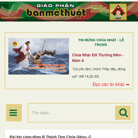
TRANG NHẤT
GIỚI THIỆU
GIÁO XỨ
TIN MỪNG CHÚA NHẬT - LỄ
DÒNG TU
TRỌNG
BAN MỤC VỤ
Chúa Nhật XIX Thường Niên -
Năm A
ĐOÀN THỂ CG
“Cứ yên tâm, chính Thầy đây, đừng
sợ!” (Mt 14,22-33)
LINH MỤC
Đọc các tin khác ➥
ĐIỂM HÀNH HƯƠNG
Bài hát cộng đồng lễ Thánh Tâm Chúa Giêsu -C