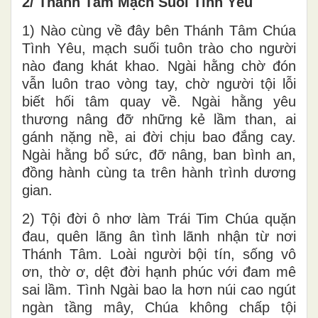
2/ Thánh Tâm Mạch Suối Tình Yêu
1) Nào cùng về đây bên Thánh Tâm Chúa
Tình Yêu, mạch suối tuôn trào cho người
nào đang khát khao. Ngài hằng chờ đón
vẫn luôn trao vòng tay, chờ người tội lỗi
biết hối tâm quay về. Ngài hằng yêu
thương nâng đỡ những kẻ lầm than, ai
gánh nặng nề, ai đời chịu bao đắng cay.
Ngài hằng bổ sức, đỡ nâng, ban bình an,
đồng hành cùng ta trên hành trình dương
gian.
2) Tội đời ô nhơ làm Trái Tim Chúa quặn
đau, quên lãng ân tình lãnh nhận từ nơi
Thánh Tâm. Loài người bội tín, sống vô
ơn, thờ ơ, dệt đời hạnh phúc với đam mê
sai lầm. Tình Ngài bao la hơn núi cao ngút
ngàn tầng mây, Chúa không chấp tội