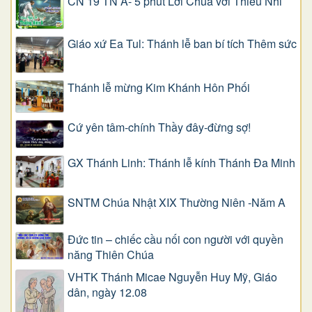
CN 19 TN A- 5 phút Lời Chúa với Thiếu Nhi
Giáo xứ Ea Tul: Thánh lễ ban bí tích Thêm sức
Thánh lễ mừng Kim Khánh Hôn Phối
Cứ yên tâm-chính Thầy đây-đừng sợ!
GX Thánh Linh: Thánh lễ kính Thánh Đa Minh
SNTM Chúa Nhật XIX Thường Niên -Năm A
Đức tin – chiếc cầu nối con người với quyền
năng Thiên Chúa
VHTK Thánh Micae Nguyễn Huy Mỹ, Giáo
dân, ngày 12.08