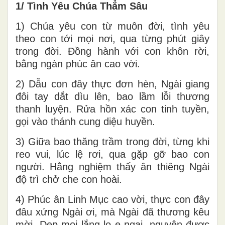
1/ Tình Yêu Chúa Thẳm Sâu
1) Chúa yêu con từ muôn đời, tình yêu
theo con tới mọi nơi, qua từng phút giây
trong đời. Đồng hành với con khôn rời,
bằng ngàn phúc ân cao vời.
2) Dẫu con đây thực đơn hèn, Ngài giang
đôi tay dắt dìu lên, bao lầm lỗi thương
thanh luyện. Rửa hồn xác con tinh tuyền,
gọi vào thánh cung diệu huyền.
3) Giữa bao thăng trầm trong đời, từng khi
reo vui, lúc lệ rơi, qua gặp gỡ bao con
người. Hằng nghiệm thấy ân thiêng Ngài
độ trì chở che con hoài.
4) Phúc ân Linh Mục cao vời, thực con đây
đâu xứng Ngài ơi, mà Ngài đã thương kêu
mời. Dẹp mọi lắng lo e ngại, nguyện được