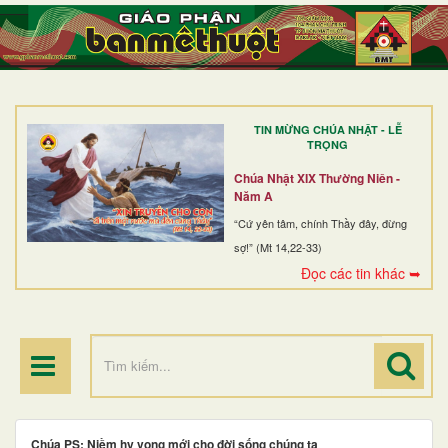
TRANG NHẤT
GIỚI THIỆU
GIÁO XỨ
TIN MỪNG CHÚA NHẬT - LỄ
DÒNG TU
TRỌNG
BAN MỤC VỤ
Chúa Nhật XIX Thường Niên -
Năm A
ĐOÀN THỂ CG
“Cứ yên tâm, chính Thầy đây, đừng
sợ!” (Mt 14,22-33)
LINH MỤC
Đọc các tin khác ➥
ĐIỂM HÀNH HƯƠNG
Chúa PS: Niềm hy vọng mới cho đời sống chúng ta