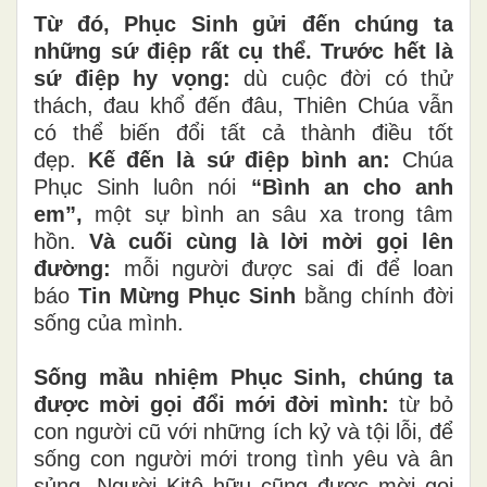
Từ đó, Phục Sinh gửi đến chúng ta
những sứ điệp rất cụ thể. Trước hết là
sứ điệp hy vọng:
dù cuộc đời có thử
thách, đau khổ đến đâu, Thiên Chúa vẫn
có thể biến đổi tất cả thành điều tốt
đẹp.
Kế đến là sứ điệp bình an:
Chúa
Phục Sinh luôn nói
“Bình an cho anh
em”,
một sự bình an sâu xa trong tâm
hồn.
Và cuối cùng là lời mời gọi lên
đường:
mỗi người được sai đi để loan
báo
Tin Mừng Phục Sinh
bằng chính đời
sống của mình.
Sống mầu nhiệm Phục Sinh, chúng ta
được mời gọi đổi mới đời mình:
từ bỏ
con người cũ với những ích kỷ và tội lỗi, để
sống con người mới trong tình yêu và ân
sủng. Người Kitô hữu cũng được mời gọi