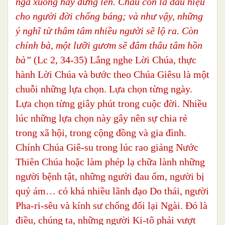
ngã xuống hay đứng lên. Cháu còn là dấu hiệu
cho người đời chống báng; và như vậy, những
ý nghĩ từ thâm tâm nhiều người sẽ lộ ra. Còn
chính bà, một lưỡi gươm sẽ đâm thâu tâm hồn
bà”
(Lc 2, 34-35) Lắng nghe Lời Chúa, thực
hành Lời Chúa và bước theo Chúa Giêsu là một
chuỗi những lựa chọn. Lựa chọn từng ngày.
Lựa chọn từng giây phút trong cuộc đời. Nhiều
lúc những lựa chọn này gây nên sự chia rẻ
trong xã hội, trong cộng đồng và gia đình.
Chính Chúa Giê-su trong lúc rao giảng Nước
Thiên Chúa hoặc làm phép lạ chữa lành những
người bệnh tật, những người đau ốm, người bị
quỷ ám… có khá nhiều lãnh đạo Do thái, người
Pha-ri-sêu và kính sư chống đối lại Ngài. Đó là
điều, chúng ta, những người Ki-tô phải vượt