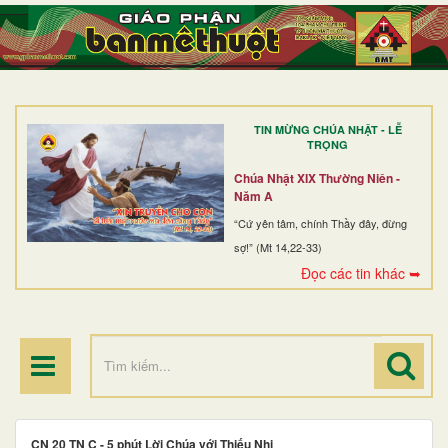
TRANG NHẤT
GIỚI THIỆU
GIÁO XỨ
TIN MỪNG CHÚA NHẬT - LỄ
DÒNG TU
TRỌNG
BAN MỤC VỤ
Chúa Nhật XIX Thường Niên -
Năm A
ĐOÀN THỂ CG
“Cứ yên tâm, chính Thầy đây, đừng
sợ!” (Mt 14,22-33)
LINH MỤC
Đọc các tin khác ➥
ĐIỂM HÀNH HƯƠNG
CN 20 TN C - 5 phút Lời Chúa với Thiếu Nhi