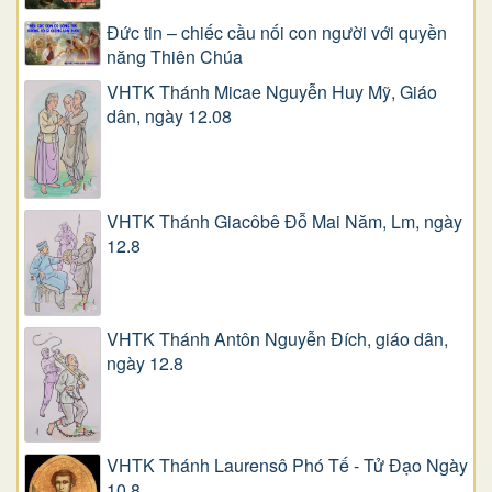
Đức tin – chiếc cầu nối con người với quyền
năng Thiên Chúa
VHTK Thánh Micae Nguyễn Huy Mỹ, Giáo
dân, ngày 12.08
VHTK Thánh Giacôbê Ðỗ Mai Năm, Lm, ngày
12.8
VHTK Thánh Antôn Nguyễn Ðích, giáo dân,
ngày 12.8
VHTK Thánh Laurensô Phó Tế - Tử Đạo Ngày
10.8