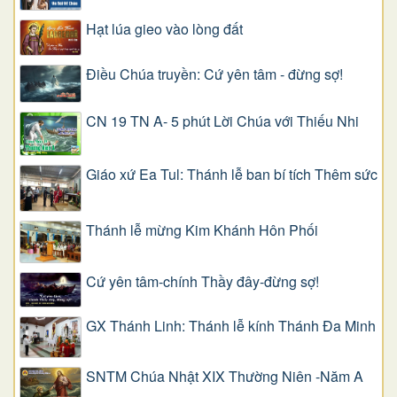
Hạt lúa gieo vào lòng đất
Điều Chúa truyền: Cứ yên tâm - đừng sợ!
CN 19 TN A- 5 phút Lời Chúa với Thiếu Nhi
Giáo xứ Ea Tul: Thánh lễ ban bí tích Thêm sức
Thánh lễ mừng Kim Khánh Hôn Phối
Cứ yên tâm-chính Thầy đây-đừng sợ!
GX Thánh Linh: Thánh lễ kính Thánh Đa Minh
SNTM Chúa Nhật XIX Thường Niên -Năm A