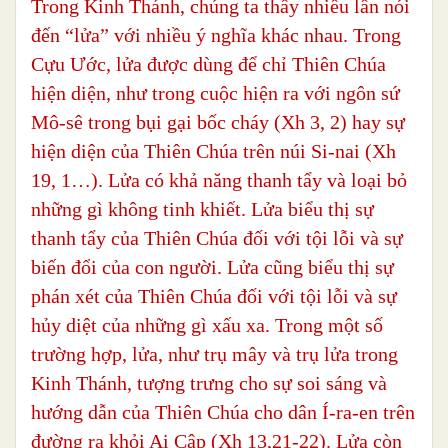
Trong Kinh Thánh, chúng ta thấy nhiều lần nói
đến “lửa” với nhiều ý nghĩa khác nhau. Trong
Cựu Ước, lửa được dùng để chỉ Thiên Chúa
hiện diện, như trong cuộc hiện ra với ngôn sứ
Mô-sê trong bụi gại bốc cháy (Xh 3, 2) hay sự
hiện diện của Thiên Chúa trên núi Si-nai (Xh
19, 1…). Lửa có khả năng thanh tẩy và loại bỏ
những gì không tinh khiết. Lửa biểu thị sự
thanh tẩy của Thiên Chúa đối với tội lỗi và sự
biến đổi của con người. Lửa cũng biểu thị sự
phán xét của Thiên Chúa đối với tội lỗi và sự
hủy diệt của những gì xấu xa. Trong một số
trường hợp, lửa, như trụ mây và trụ lửa trong
Kinh Thánh, tượng trưng cho sự soi sáng và
hướng dẫn của Thiên Chúa cho dân Í-ra-en trên
đường ra khỏi Ai Cập (Xh 13,21-22). Lửa còn