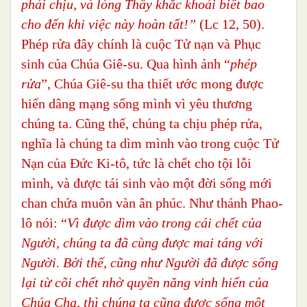
phải chịu, và lòng Thầy khắc khoải biết bao
cho đến khi việc này hoàn tất!”
(Lc 12, 50).
Phép rửa đây chính là cuộc Tử nạn và Phục
sinh của Chúa Giê-su. Qua hình ảnh “
phép
rửa
”, Chúa Giê-su tha thiết ước mong được
hiến dâng mạng sống mình vì yêu thương
chúng ta. Cũng thế, chúng ta chịu phép rửa,
nghĩa là chúng ta dìm mình vào trong cuộc Tử
Nạn của Đức Ki-tô, tức là chết cho tội lỗi
mình, và được tái sinh vào một đời sống mới
chan chứa muôn vàn ân phúc. Như thánh Phao-
lô nói: “
Vì được dìm vào trong cái chết của
Người, chúng ta đã cùng được mai táng với
Người. Bởi thế, cũng như Người đã được sống
lại từ cõi chết nhờ quyền năng vinh hiển của
Chúa Cha, thì chúng ta cũng được sống một