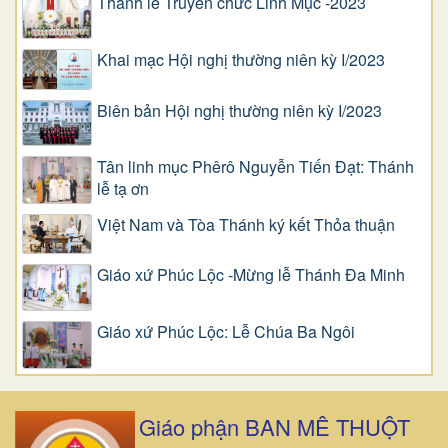
Thánh lễ Truyền chức Linh Mục -2023
Khai mạc Hội nghị thường niên kỳ I/2023
Biên bản Hội nghị thường niên kỳ I/2023
Tân linh mục Phêrô Nguyễn Tiến Đạt: Thánh
lễ tạ ơn
Việt Nam và Tòa Thánh ký kết Thỏa thuận
Giáo xứ Phúc Lộc -Mừng lễ Thánh Đa Minh
Giáo xứ Phúc Lộc: Lễ Chúa Ba Ngôi
Giáo phận BAN MÊ THUỘT