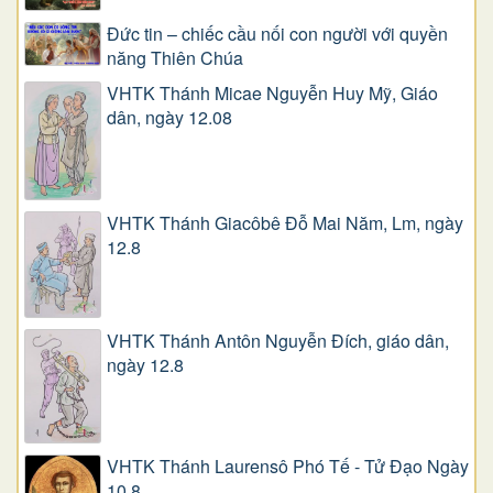
Đức tin – chiếc cầu nối con người với quyền
năng Thiên Chúa
VHTK Thánh Micae Nguyễn Huy Mỹ, Giáo
dân, ngày 12.08
VHTK Thánh Giacôbê Ðỗ Mai Năm, Lm, ngày
12.8
VHTK Thánh Antôn Nguyễn Ðích, giáo dân,
ngày 12.8
VHTK Thánh Laurensô Phó Tế - Tử Đạo Ngày
10.8