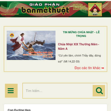
TRANG NHẤT
GIỚI THIỆU
GIÁO XỨ
TIN MỪNG CHÚA NHẬT - LỄ
DÒNG TU
TRỌNG
BAN MỤC VỤ
Chúa Nhật XIX Thường Niên -
Năm A
ĐOÀN THỂ CG
“Cứ yên tâm, chính Thầy đây, đừng
sợ!” (Mt 14,22-33)
LINH MỤC
Đọc các tin khác ➥
ĐIỂM HÀNH HƯƠNG
Con Đường Hẹp