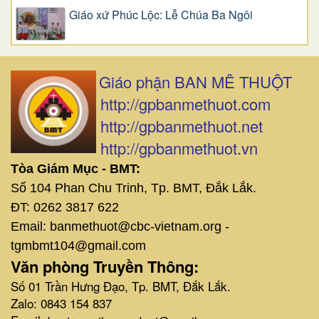
Giáo xứ Phúc Lộc: Lễ Chúa Ba Ngôi
Giáo phận BAN MÊ THUỘT
http://gpbanmethuot.com
http://gpbanmethuot.net
http://gpbanmethuot.vn
Tòa Giám Mục - BMT:
Số 104 Phan Chu Trinh, Tp. BMT, Đắk Lắk.
ĐT: 0262 3817 622
Email: banmethuot@cbc-vietnam.org -
tgmbmt104@gmail.com
Văn phòng Truyền Thông:
Số 01 Trần Hưng Đạo, Tp. BMT, Đắk Lắk.
Zalo: 0843 154 837