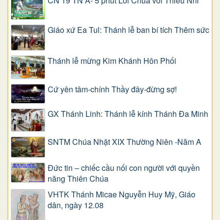
CN 19 TN A- 5 phút Lời Chúa với Thiếu Nhi
Giáo xứ Ea Tul: Thánh lễ ban bí tích Thêm sức
Thánh lễ mừng Kim Khánh Hôn Phối
Cứ yên tâm-chính Thầy đây-đừng sợ!
GX Thánh Linh: Thánh lễ kính Thánh Đa Minh
SNTM Chúa Nhật XIX Thường Niên -Năm A
Đức tin – chiếc cầu nối con người với quyền
năng Thiên Chúa
VHTK Thánh Micae Nguyễn Huy Mỹ, Giáo
dân, ngày 12.08