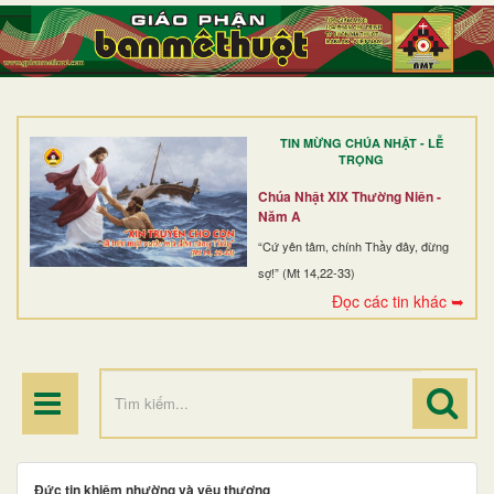
TRANG NHẤT
GIỚI THIỆU
GIÁO XỨ
TIN MỪNG CHÚA NHẬT - LỄ
DÒNG TU
TRỌNG
BAN MỤC VỤ
Chúa Nhật XIX Thường Niên -
Năm A
ĐOÀN THỂ CG
“Cứ yên tâm, chính Thầy đây, đừng
sợ!” (Mt 14,22-33)
LINH MỤC
Đọc các tin khác ➥
ĐIỂM HÀNH HƯƠNG
Đức tin khiêm nhường và yêu thương