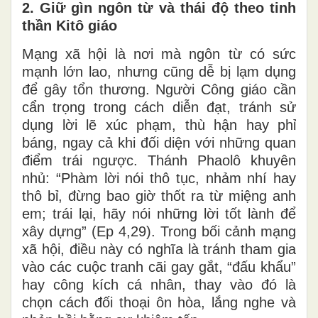
2. Giữ gìn ngôn từ và thái độ theo tinh
thần Kitô giáo
Mạng xã hội là nơi mà ngôn từ có sức
mạnh lớn lao, nhưng cũng dễ bị lạm dụng
để gây tổn thương. Người Công giáo cần
cẩn trọng trong cách diễn đạt, tránh sử
dụng lời lẽ xúc phạm, thù hận hay phỉ
báng, ngay cả khi đối diện với những quan
điểm trái ngược. Thánh Phaolô khuyên
nhủ: “Phàm lời nói thô tục, nhảm nhí hay
thô bỉ, đừng bao giờ thốt ra từ miệng anh
em; trái lại, hãy nói những lời tốt lành để
xây dựng” (Ep 4,29). Trong bối cảnh mạng
xã hội, điều này có nghĩa là tránh tham gia
vào các cuộc tranh cãi gay gắt, “đấu khẩu”
hay công kích cá nhân, thay vào đó là
chọn cách đối thoại ôn hòa, lắng nghe và