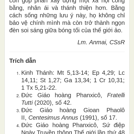
còn góp phần xây dựng một xã hội công
bằng, nhân ái và thánh thiện hơn. Bằng
cách sống những lưu ý này, họ không chỉ
bảo vệ chính mình mà còn trở thành ngọn
đèn soi sáng giữa bóng tối của thế giới ảo.
Lm. Anmai, CSsR
Trích dẫn
Kinh Thánh: Mt 5,13-14; Ep 4,29; Lc
14,11; St 1,27; Ga 13,34; 1 Cr 10,31;
1 Tx 5,21-22.
Đức Giáo hoàng Phanxicô,
Fratelli
Tutti
(2020), số 42.
Đức Giáo hoàng Gioan Phaolô
II,
Centesimus Annus
(1991), số 17.
Đức Giáo hoàng Phanxicô, Sứ điệp
Ngày Truyền thông Thế giới lần thứ 48