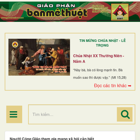
TRANG NHẤT
GIỚI THIỆU
GIÁO XỨ
TIN MỪNG CHÚA NHẬT - LỄ
DÒNG TU
TRỌNG
BAN MỤC VỤ
Chúa Nhật XX Thường Niên -
Năm A
ĐOÀN THỂ CG
“Này bà, bà có lòng mạnh tin. Bà
muốn sao thì được vậy.” (Mt 15,28)
LINH MỤC
Đọc các tin khác ➥
ĐIỂM HÀNH HƯƠNG
Người Công Giáo tham gia mạng xã hội cần biết