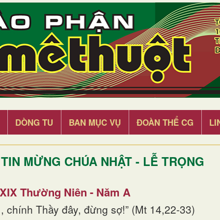
DÒNG TU
BAN MỤC VỤ
ĐOÀN THỂ CG
LI
TIN MỪNG CHÚA NHẬT - LỄ TRỌNG
 XIX Thường Niên - Năm A
, chính Thầy đây, đừng sợ!” (Mt 14,22-33)