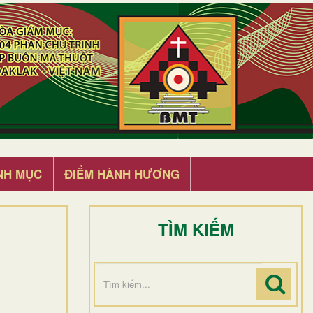
NH MỤC
ĐIỂM HÀNH HƯƠNG
TÌM KIẾM