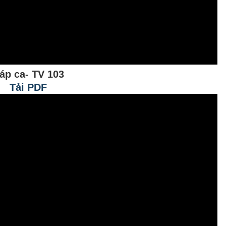
áp ca- TV 103
Tải PDF