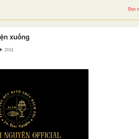
Đọc c
iện xuống
2112