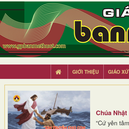
GIỚI THIỆU
GIÁO XỨ
Chúa Nhật
“Cứ yên tâm