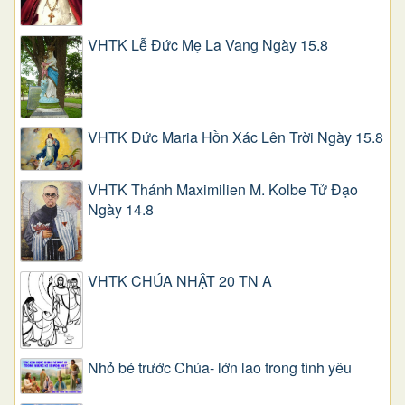
VHTK Lễ Đức Mẹ La Vang Ngày 15.8
VHTK Đức Maria Hồn Xác Lên Trời Ngày 15.8
VHTK Thánh Maximilien M. Kolbe Tử Đạo
Ngày 14.8
VHTK CHÚA NHẬT 20 TN A
Nhỏ bé trước Chúa- lớn lao trong tình yêu