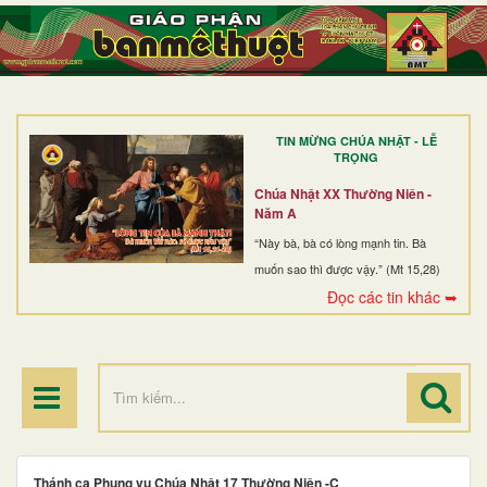
TRANG NHẤT
GIỚI THIỆU
GIÁO XỨ
TIN MỪNG CHÚA NHẬT - LỄ
DÒNG TU
TRỌNG
BAN MỤC VỤ
Chúa Nhật XX Thường Niên -
Năm A
ĐOÀN THỂ CG
“Này bà, bà có lòng mạnh tin. Bà
muốn sao thì được vậy.” (Mt 15,28)
LINH MỤC
Đọc các tin khác ➥
ĐIỂM HÀNH HƯƠNG
Thánh ca Phụng vụ Chúa Nhật 17 Thường Niên -C