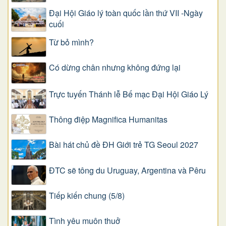
Đại Hội Giáo lý toàn quốc lần thứ VII -Ngày
cuối
Từ bỏ mình?
Có dừng chân nhưng không đứng lại
Trực tuyến Thánh lễ Bế mạc Đại Hội Giáo Lý
Thông điệp Magnifica Humanitas
Bài hát chủ đề ĐH Giới trẻ TG Seoul 2027
ĐTC sẽ tông du Uruguay, Argentina và Pêru
Tiếp kiến chung (5/8)
Tình yêu muôn thuở