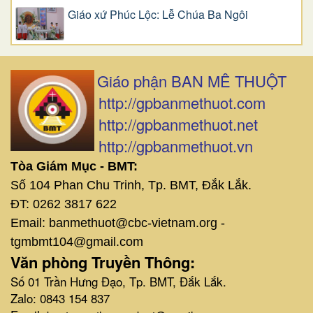
Giáo xứ Phúc Lộc: Lễ Chúa Ba Ngôi
Giáo phận BAN MÊ THUỘT
http://gpbanmethuot.com
http://gpbanmethuot.net
http://gpbanmethuot.vn
Tòa Giám Mục - BMT:
Số 104 Phan Chu Trinh, Tp. BMT, Đắk Lắk.
ĐT: 0262 3817 622
Email: banmethuot@cbc-vietnam.org -
tgmbmt104@gmail.com
Văn phòng Truyền Thông:
Số 01 Trần Hưng Đạo, Tp. BMT, Đắk Lắk.
Zalo: 0843 154 837