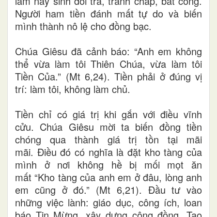
làm nảy sinh dối trá, tranh chấp, bất công.
Người ham tiền đánh mất tự do và biến
mình thành nô lệ cho đồng bạc.
Chúa Giêsu đã cảnh báo: “Anh em không
thể vừa làm tôi Thiên Chúa, vừa làm tôi
Tiền Của.” (Mt 6,24). Tiền phải ở đúng vị
trí: làm tôi, không làm chủ.
Tiền chỉ có giá trị khi gắn với điều vĩnh
cửu. Chúa Giêsu mời ta biến đồng tiền
chóng qua thành giá trị tồn tại mãi
mãi. Điều đó có nghĩa là đặt kho tàng của
mình ở nơi không hề bị mối mọt ăn
mất “Kho tàng của anh em ở đâu, lòng anh
em cũng ở đó.” (Mt 6,21). Đầu tư vào
những việc lành: giáo dục, công ích, loan
báo Tin Mừng, xây dựng cộng đồng. Tạo