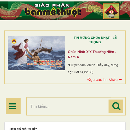
TRANG NHẤT
GIỚI THIỆU
GIÁO XỨ
TIN MỪNG CHÚA NHẬT - LỄ
DÒNG TU
TRỌNG
BAN MỤC VỤ
Chúa Nhật XIX Thường Niên -
Năm A
ĐOÀN THỂ CG
“Cứ yên tâm, chính Thầy đây, đừng
sợ!” (Mt 14,22-33)
LINH MỤC
Đọc các tin khác ➥
ĐIỂM HÀNH HƯƠNG
Tiền có giá trị gì?