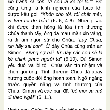
xin tránh xa con, vì con là kẻ tội lỗi!”.
Đó
cũng từng là kinh nghiệm của Isaia khi
được kêu gọi:
“Khốn cho tôi, tôi chết mất,
vì lưỡi tôi dơ bẩn”
(Is 6, 4-6). Nhưng sau
khi được than hồng là lửa tình thương
Chúa thanh tẩy, ông đã mau mắn xin vâng,
ra đi làm ngôn sứ cho Chúa:
“Lạy Chúa,
xin hãy sai con”.
Ở đây Chúa cũng trấn an
Simon:
“Đừng sợ hãi, từ đây các con sẽ là
kẻ chinh phục người ta”
(5,10). Dù Simon
yếu đuối và lỗi tội, Chúa vẫn tín nhiệm và
chọn gọi ông. Tình thương Chúa đã xoay
hướng cuộc đời ông hoàn toàn. Ngỡ ngàng
trước quyền năng và tình thương của
Chúa, Simon và các bạn đã
“bỏ mọi sự mà
đi theo Ngài”
(5, 11).
Ngày nay, Chúa Giêsu vẫn hiện diện và xin