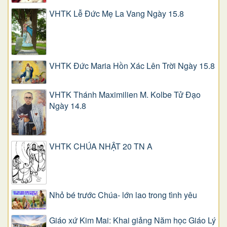
VHTK Lễ Đức Mẹ La Vang Ngày 15.8
VHTK Đức Maria Hồn Xác Lên Trời Ngày 15.8
VHTK Thánh Maximilien M. Kolbe Tử Đạo
Ngày 14.8
VHTK CHÚA NHẬT 20 TN A
Nhỏ bé trước Chúa- lớn lao trong tình yêu
Giáo xứ Kim Mai: Khai giảng Năm học Giáo Lý