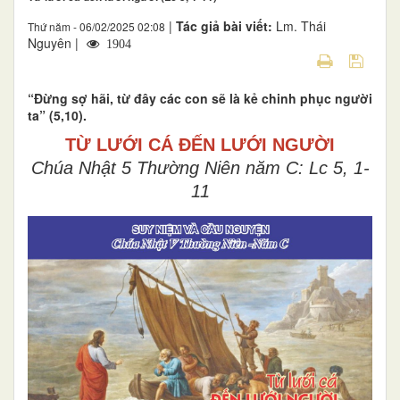
|
Tác giả bài viết:
Lm. Thái
Thứ năm - 06/02/2025 02:08
Nguyên |
1904
“Đừng sợ hãi, từ đây các con sẽ là kẻ chinh phục người
ta” (5,10).
TỪ LƯỚI CÁ ĐẾN LƯỚI NGƯỜI
Chúa Nhật 5 Thường Niên năm C: Lc 5, 1-
11