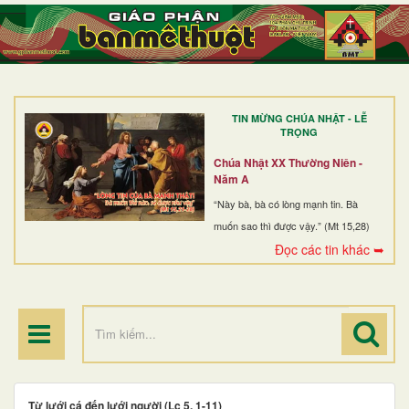
TRANG NHẤT
GIỚI THIỆU
GIÁO XỨ
TIN MỪNG CHÚA NHẬT - LỄ
DÒNG TU
TRỌNG
BAN MỤC VỤ
Chúa Nhật XX Thường Niên -
Năm A
ĐOÀN THỂ CG
“Này bà, bà có lòng mạnh tin. Bà
muốn sao thì được vậy.” (Mt 15,28)
LINH MỤC
Đọc các tin khác ➥
ĐIỂM HÀNH HƯƠNG
Từ lưới cá đến lưới người (Lc 5, 1-11)