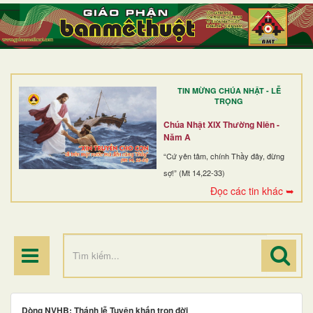
TRANG NHẤT
GIỚI THIỆU
GIÁO XỨ
TIN MỪNG CHÚA NHẬT - LỄ
DÒNG TU
TRỌNG
BAN MỤC VỤ
Chúa Nhật XIX Thường Niên -
Năm A
ĐOÀN THỂ CG
“Cứ yên tâm, chính Thầy đây, đừng
sợ!” (Mt 14,22-33)
LINH MỤC
Đọc các tin khác ➥
ĐIỂM HÀNH HƯƠNG
Dòng NVHB: Thánh lễ Tuyên khấn trọn đời