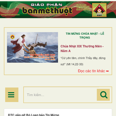
TRANG NHẤT
GIỚI THIỆU
GIÁO XỨ
TIN MỪNG CHÚA NHẬT - LỄ
DÒNG TU
TRỌNG
BAN MỤC VỤ
Chúa Nhật XIX Thường Niên -
Năm A
ĐOÀN THỂ CG
“Cứ yên tâm, chính Thầy đây, đừng
sợ!” (Mt 14,22-33)
LINH MỤC
Đọc các tin khác ➥
ĐIỂM HÀNH HƯƠNG
ĐTC gặp gỡ Bộ Loan báo Tin Mừng