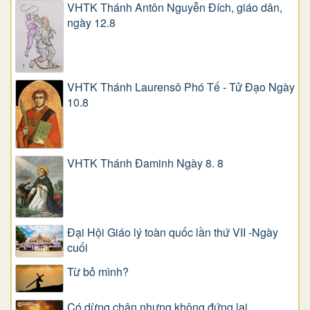
VHTK Thánh Antôn Nguyễn Ðích, giáo dân,
ngày 12.8
VHTK Thánh Laurensô Phó Tế - Tử Đạo Ngày
10.8
VHTK Thánh Đaminh Ngày 8. 8
Đại Hội Giáo lý toàn quốc lần thứ VII -Ngày
cuối
Từ bỏ mình?
Có dừng chân nhưng không đứng lại