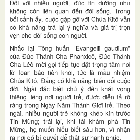
Đối với nhiều người, đức tin dường như
không còn liên quan đến đời sống. Trong
bối cảnh ấy, cuộc gặp gỡ với Chúa Kitô vẫn
có khả năng trả lại ý nghĩa và giá trị trọn
vẹn cho đời sống con người.
Nhắc lại Tông huấn “Evangelii gaudium”
của Đức Thánh Cha Phanxicô, Đức Thánh
Cha Lêô mời gọi tiếp tục đặt trọng tâm nơi
lời loan báo tiên khởi, tức là mầu nhiệm
Chúa Kitô, Đấng có khả năng biến đổi cuộc
đời. Ngài đặc biệt chú ý đến khát vọng
thiêng liêng nơi người trẻ, được diễn tả rõ
ràng trong Ngày Năm Thánh Giới trẻ. Theo
ngài, nhiều người trẻ không khép kín trước
Tin Mừng; trái lại, khi tái khám phá Tin
Mừng, họ muốn hiểu biết sâu hơn, vì nhận
ra nơi đó bí quyết để thật sự hạnh phúc.