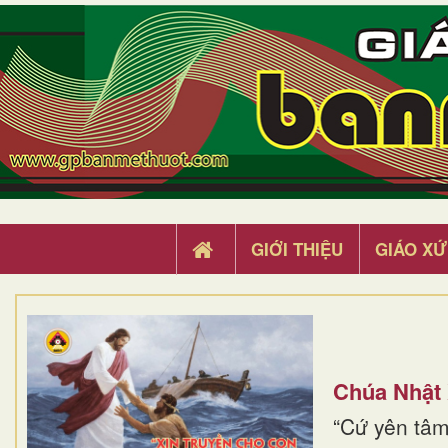
GIỚI THIỆU
GIÁO XỨ
Chúa Nhật
“Cứ yên tâm