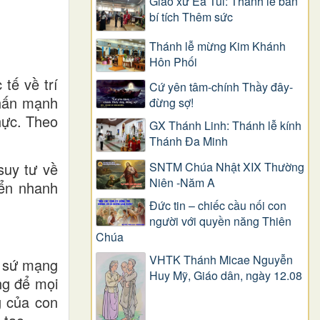
Giáo xứ Ea Tul: Thánh lễ ban
bí tích Thêm sức
Thánh lễ mừng Kim Khánh
Hôn Phối
tế về trí
Cứ yên tâm-chính Thầy đây-
nhấn mạnh
đừng sợ!
hực. Theo
GX Thánh Linh: Thánh lễ kính
Thánh Đa Minh
SNTM Chúa Nhật XIX Thường
suy tư về
Niên -Năm A
iển nhanh
Đức tin – chiếc cầu nối con
người với quyền năng Thiên
Chúa
VHTK Thánh Micae Nguyễn
h sứ mạng
Huy Mỹ, Giáo dân, ngày 12.08
ng để mọi
g của con