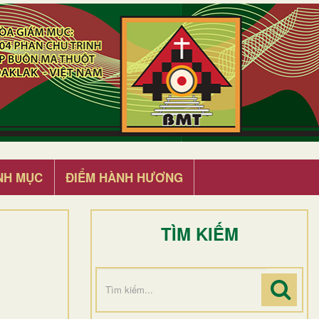
NH MỤC
ĐIỂM HÀNH HƯƠNG
TÌM KIẾM