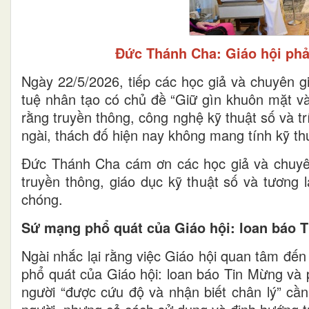
Đức Thánh Cha: Giáo hội phải
Ngày 22/5/2026, tiếp các học giả và chuyên gi
tuệ nhân tạo có chủ đề “Giữ gìn khuôn mặt v
rằng truyền thông, công nghệ kỹ thuật số và t
ngài, thách đố hiện nay không mang tính kỹ th
Đức Thánh Cha cám ơn các học giả và chuyên
truyền thông, giáo dục kỹ thuật số và tương l
chóng.
Sứ mạng phổ quát của Giáo hội: loan báo 
Ngài nhắc lại rằng việc Giáo hội quan tâm đến
phổ quát của Giáo hội: loan báo Tin Mừng và 
người “được cứu độ và nhận biết chân lý” cầ