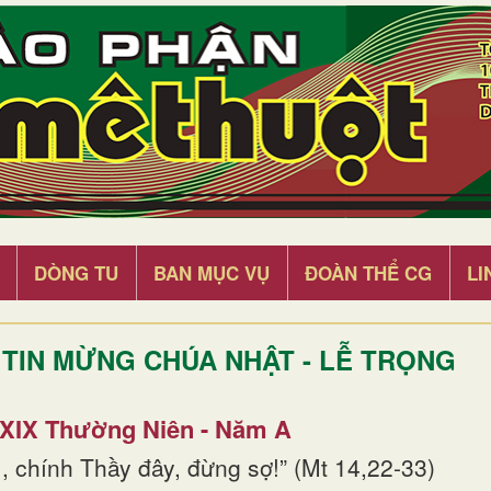
DÒNG TU
BAN MỤC VỤ
ĐOÀN THỂ CG
LI
TIN MỪNG CHÚA NHẬT - LỄ TRỌNG
 XIX Thường Niên - Năm A
, chính Thầy đây, đừng sợ!” (Mt 14,22-33)