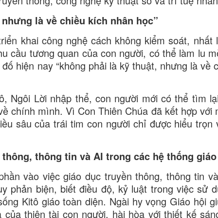
uyền thông, công nghệ kỹ thuật số và trí tuệ nhân
 nhưng là về chiều kích nhân học”
iển khai công nghệ cách không kiểm soát, nhất l
hu cầu tương quan của con người, có thể làm lu m
 đố hiện nay “không phải là kỹ thuật, nhưng là về 
, Ngôi Lời nhập thể, con người mới có thể tìm lại
về chính mình. Vì Con Thiên Chúa đã kết hợp với 
u sâu của trái tim con người chỉ được hiểu trọn 
 thông, thông tin và AI trong các hệ thống giáo
ần vào việc giáo dục truyền thông, thông tin và
uy phản biện, biết điều độ, kỷ luật trong việc sử 
ống Kitô giáo toàn diện. Ngài hy vọng Giáo hội giú
của thiên tài con người, hài hòa với thiết kế sán