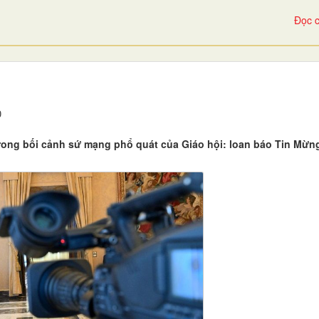
Đọc c
0
trong bối cảnh sứ mạng phổ quát của Giáo hội: loan báo Tin Mừn