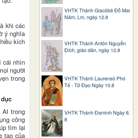
 tạo.
VHTK Thánh Giacôbê Ðỗ Mai
Năm, Lm, ngày 12.8
à khi các
ờ ý nghĩa
chiều kích
VHTK Thánh Antôn Nguyễn
Ðích, giáo dân, ngày 12.8
 cái nhìn
mọi người
vẹn trong
VHTK Thánh Laurensô Phó
Tế - Tử Đạo Ngày 10.8
 dục
 AI trong
VHTK Thánh Đaminh Ngày 8.
dụng công
8
p tìm lại
g tạo của