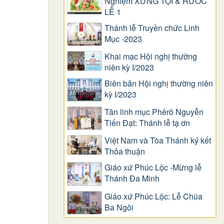
Nghiệm XƯNG TỘI & RƯỚC
LỄ 1
Thánh lễ Truyền chức Linh
Mục -2023
Khai mạc Hội nghị thường
niên kỳ I/2023
Biên bản Hội nghị thường niên
kỳ I/2023
Tân linh mục Phêrô Nguyễn
Tiến Đạt: Thánh lễ tạ ơn
Việt Nam và Tòa Thánh ký kết
Thỏa thuận
Giáo xứ Phúc Lộc -Mừng lễ
Thánh Đa Minh
Giáo xứ Phúc Lộc: Lễ Chúa
Ba Ngôi