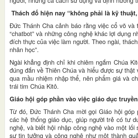
người, nhưng cả cách sử dụng và định hướng tr
Thách đố hiện nay “không phải là kỹ thuật,
Đức Thánh Cha cảnh báo rằng việc cổ võ và tr
“chatbot” và những công nghệ khác lợi dụng n
đích thực của việc làm người. Theo ngài, thách
nhân học”.
Ngài khẳng định chỉ khi chiêm ngắm Chúa Kitô
đúng đắn về Thiên Chúa và hiểu được sự thật 
qua mầu nhiệm nhập thể, nên phẩm giá và chiề
trái tim Chúa Kitô.
Giáo hội góp phần vào việc giáo dục truyền
Từ đó, Đức Thánh Cha mời gọi Giáo hội góp ph
các hệ thống giáo dục, giúp người trẻ có tư d
nghệ, và biết hội nhập công nghệ vào một lối s
sự tin tưởng và công nghệ như một thành quả 