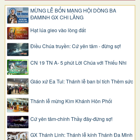
MỪNG LỄ BỔN MẠNG HỘI DÒNG BA
ĐAMINH GX CHI LĂNG
Hạt lúa gieo vào lòng đất
Điều Chúa truyền: Cứ yên tâm - đừng sợ!
CN 19 TN A- 5 phút Lời Chúa với Thiếu Nhi
Giáo xứ Ea Tul: Thánh lễ ban bí tích Thêm sức
Thánh lễ mừng Kim Khánh Hôn Phối
Cứ yên tâm-chính Thầy đây-đừng sợ!
GX Thánh Linh: Thánh lễ kính Thánh Đa Minh