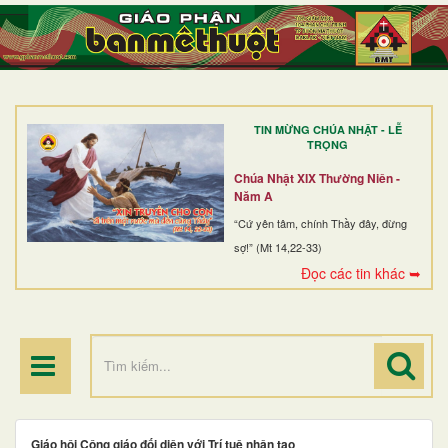
TRANG NHẤT
GIỚI THIỆU
GIÁO XỨ
TIN MỪNG CHÚA NHẬT - LỄ
DÒNG TU
TRỌNG
BAN MỤC VỤ
Chúa Nhật XIX Thường Niên -
Năm A
ĐOÀN THỂ CG
“Cứ yên tâm, chính Thầy đây, đừng
sợ!” (Mt 14,22-33)
LINH MỤC
Đọc các tin khác ➥
ĐIỂM HÀNH HƯƠNG
Giáo hội Công giáo đối diện với Trí tuệ nhân tạo