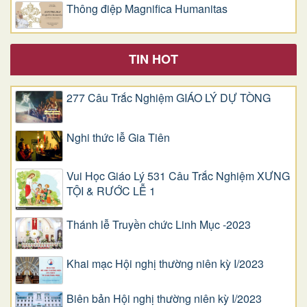
Thông điệp Magnifica Humanitas
TIN HOT
277 Câu Trắc Nghiệm GIÁO LÝ DỰ TÒNG
Nghi thức lễ Gia Tiên
Vui Học Giáo Lý 531 Câu Trắc Nghiệm XƯNG
TỘI & RƯỚC LỄ 1
Thánh lễ Truyền chức Linh Mục -2023
Khai mạc Hội nghị thường niên kỳ I/2023
Biên bản Hội nghị thường niên kỳ I/2023