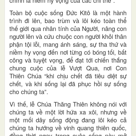
chính là niềm hy vọng của các chi thể”.
Toàn bộ cuộc sống Đức Kitô là một hành
trình đi lên, bao trùm và lôi kéo toàn thể
thế giới qua nhân tính của Người, nâng con
người lên và cứu chuộc con người khỏi thân
phận tội lỗi, mang ánh sáng, sự tha thứ và
niềm hy vọng đến nơi từng có bóng tối, bất
công và tuyệt vọng, để đạt tới chiến thắng
chung cuộc của lễ Vượt Qua, nơi Con
Thiên Chúa “khi chịu chết đã tiêu diệt sự
chết, và khi sống lại đã phục hồi sự sống
cho chúng ta”.
Vì thế, lễ Chúa Thăng Thiên không nói với
chúng ta về một lời hứa xa xôi, nhưng về
một mối dây sống động đang lôi kéo cả
chúng ta hướng về vinh quang thiên quốc,
đồng thời ngay trong cuộc sống này mở