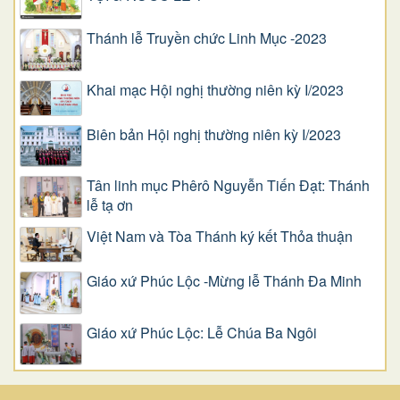
Thánh lễ Truyền chức Linh Mục -2023
Khai mạc Hội nghị thường niên kỳ I/2023
Biên bản Hội nghị thường niên kỳ I/2023
Tân linh mục Phêrô Nguyễn Tiến Đạt: Thánh
lễ tạ ơn
Việt Nam và Tòa Thánh ký kết Thỏa thuận
Giáo xứ Phúc Lộc -Mừng lễ Thánh Đa Minh
Giáo xứ Phúc Lộc: Lễ Chúa Ba Ngôi