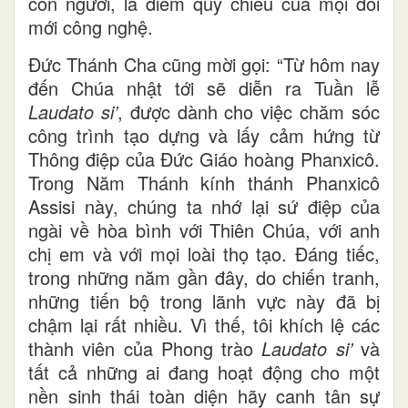
con người, là điểm quy chiếu của mọi đổi
mới công nghệ.
Đức Thánh Cha cũng mời gọi: “Từ hôm nay
đến Chúa nhật tới sẽ diễn ra Tuần lễ
Laudato si’
, được dành cho việc chăm sóc
công trình tạo dựng và lấy cảm hứng từ
Thông điệp của Đức Giáo hoàng Phanxicô.
Trong Năm Thánh kính thánh Phanxicô
Assisi này, chúng ta nhớ lại sứ điệp của
ngài về hòa bình với Thiên Chúa, với anh
chị em và với mọi loài thọ tạo. Đáng tiếc,
trong những năm gần đây, do chiến tranh,
những tiến bộ trong lãnh vực này đã bị
chậm lại rất nhiều. Vì thế, tôi khích lệ các
thành viên của Phong trào
Laudato si’
và
tất cả những ai đang hoạt động cho một
nền sinh thái toàn diện hãy canh tân sự