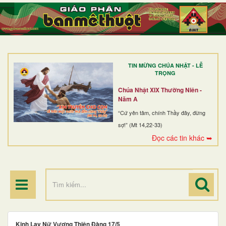
TRANG NHẤT
GIỚI THIỆU
GIÁO XỨ
TIN MỪNG CHÚA NHẬT - LỄ
DÒNG TU
TRỌNG
BAN MỤC VỤ
Chúa Nhật XIX Thường Niên -
Năm A
ĐOÀN THỂ CG
“Cứ yên tâm, chính Thầy đây, đừng
sợ!” (Mt 14,22-33)
LINH MỤC
Đọc các tin khác ➥
ĐIỂM HÀNH HƯƠNG
Kinh Lạy Nữ Vương Thiên Đàng 17/5