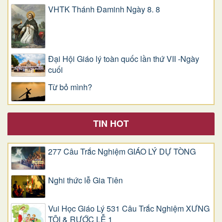
VHTK Thánh Đaminh Ngày 8. 8
Đại Hội Giáo lý toàn quốc lần thứ VII -Ngày
cuối
Từ bỏ mình?
TIN HOT
277 Câu Trắc Nghiệm GIÁO LÝ DỰ TÒNG
Nghi thức lễ Gia Tiên
Vui Học Giáo Lý 531 Câu Trắc Nghiệm XƯNG
TỘI & RƯỚC LỄ 1