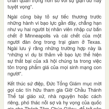
chắn quan trọng hơn so với sự giận dữ hay
tuyệt vọng”.
Ngài cũng bày tỏ sự tiếc thương trước
những hành vi bạo lực gần đây, chẳng hạn
như vụ hai người bị nhân viên nhập cư bắn
chết ở Minneapolis và cái chết của một
người đàn ông trong trại giam ở Texas.
Ngài lưu ý rằng những trường hợp này là
“những ví dụ bi thảm về bạo lực thể hiện
sự thất bại của xã hội chúng ta trong việc
tôn trọng phẩm giá của mọi sinh mạng con
người”.
Kết thúc sứ điệp, Đức Tổng Giám mục mời
gọi các tín hữu tham gia Giờ Chầu Thánh
Thể tại giáo xứ, nhà nguyện hoặc cách
riêng, phó thác nỗi sợ và hy vọng của quốc
gia cho Thánh Tâm Chúa Giêsu, để trở nên