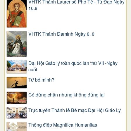
VHTK Thánh Laurensô Phó Tế - Tử Đạo Ngày
10.8
VHTK Thánh Đaminh Ngày 8. 8
Đại Hội Giáo lý toàn quốc lần thứ VII -Ngày
cuối
Từ bỏ mình?
Có dừng chân nhưng không đứng lại
Trực tuyến Thánh lễ Bế mạc Đại Hội Giáo Lý
Thông điệp Magnifica Humanitas