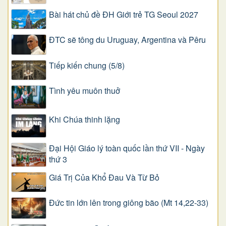
Bài hát chủ đề ĐH Giới trẻ TG Seoul 2027
ĐTC sẽ tông du Uruguay, Argentina và Pêru
Tiếp kiến chung (5/8)
Tình yêu muôn thuở
Khi Chúa thinh lặng
Đại Hội Giáo lý toàn quốc lần thứ VII - Ngày
thứ 3
Giá Trị Của Khổ Ðau Và Từ Bỏ
Đức tin lớn lên trong giông bão (Mt 14,22-33)