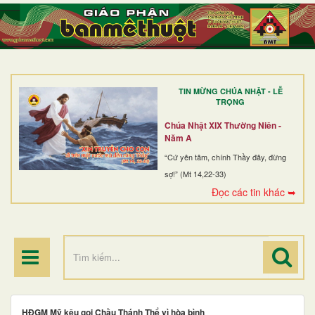
TRANG NHẤT
GIỚI THIỆU
GIÁO XỨ
TIN MỪNG CHÚA NHẬT - LỄ
DÒNG TU
TRỌNG
BAN MỤC VỤ
Chúa Nhật XIX Thường Niên -
Năm A
ĐOÀN THỂ CG
“Cứ yên tâm, chính Thầy đây, đừng
sợ!” (Mt 14,22-33)
LINH MỤC
Đọc các tin khác ➥
ĐIỂM HÀNH HƯƠNG
HĐGM Mỹ kêu gọi Chầu Thánh Thể vì hòa bình