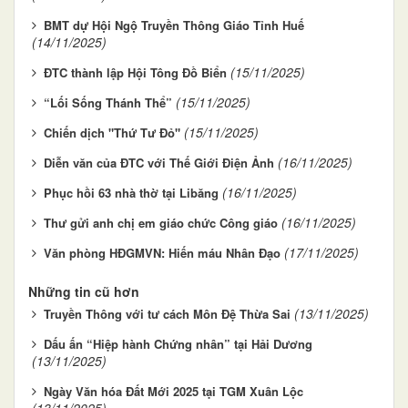
BMT dự Hội Ngộ Truyền Thông Giáo Tỉnh Huế
(14/11/2025)
(15/11/2025)
ĐTC thành lập Hội Tông Đồ Biển
(15/11/2025)
“Lối Sống Thánh Thể”
(15/11/2025)
Chiến dịch "Thứ Tư Đỏ"
(16/11/2025)
Diễn văn của ĐTC với Thế Giới Điện Ảnh
(16/11/2025)
Phục hồi 63 nhà thờ tại Libăng
(16/11/2025)
Thư gửi anh chị em giáo chức Công giáo
(17/11/2025)
Văn phòng HĐGMVN: Hiến máu Nhân Đạo
Những tin cũ hơn
(13/11/2025)
Truyền Thông với tư cách Môn Đệ Thừa Sai
Dấu ấn “Hiệp hành Chứng nhân” tại Hải Dương
(13/11/2025)
Ngày Văn hóa Đất Mới 2025 tại TGM Xuân Lộc
(13/11/2025)