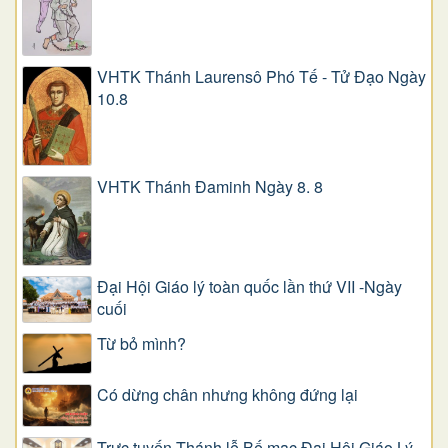
VHTK Thánh Laurensô Phó Tế - Tử Đạo Ngày
10.8
VHTK Thánh Đaminh Ngày 8. 8
Đại Hội Giáo lý toàn quốc lần thứ VII -Ngày
cuối
Từ bỏ mình?
Có dừng chân nhưng không đứng lại
Trực tuyến Thánh lễ Bế mạc Đại Hội Giáo Lý