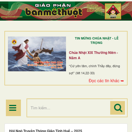
TRANG NHẤT
GIỚI THIỆU
GIÁO XỨ
TIN MỪNG CHÚA NHẬT - LỄ
DÒNG TU
TRỌNG
BAN MỤC VỤ
Chúa Nhật XIX Thường Niên -
Năm A
ĐOÀN THỂ CG
“Cứ yên tâm, chính Thầy đây, đừng
sợ!” (Mt 14,22-33)
LINH MỤC
Đọc các tin khác ➥
ĐIỂM HÀNH HƯƠNG
Hội Ngộ Truyền Thông Giáo Tỉnh Huế – 2025