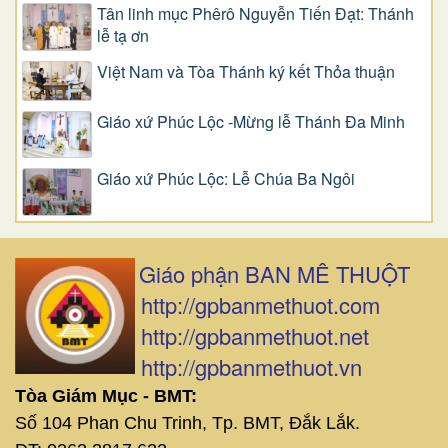
Tân linh mục Phêrô Nguyễn Tiến Đạt: Thánh
lễ tạ ơn
Việt Nam và Tòa Thánh ký kết Thỏa thuận
Giáo xứ Phúc Lộc -Mừng lễ Thánh Đa Minh
Giáo xứ Phúc Lộc: Lễ Chúa Ba Ngôi
Giáo phận BAN MÊ THUỘT
http://gpbanmethuot.com
http://gpbanmethuot.net
http://gpbanmethuot.vn
Tòa Giám Mục - BMT:
Số 104 Phan Chu Trinh, Tp. BMT, Đắk Lắk.