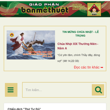
TRANG NHẤT
GIỚI THIỆU
GIÁO XỨ
TIN MỪNG CHÚA NHẬT - LỄ
DÒNG TU
TRỌNG
BAN MỤC VỤ
Chúa Nhật XIX Thường Niên -
Năm A
ĐOÀN THỂ CG
“Cứ yên tâm, chính Thầy đây, đừng
sợ!” (Mt 14,22-33)
LINH MỤC
Đọc các tin khác ➥
ĐIỂM HÀNH HƯƠNG
Chiến dịch "Thứ Tư Đỏ"