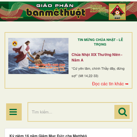
TRANG NHẤT
GIỚI THIỆU
GIÁO XỨ
TIN MỪNG CHÚA NHẬT - LỄ
DÒNG TU
TRỌNG
BAN MỤC VỤ
Chúa Nhật XIX Thường Niên -
Năm A
ĐOÀN THỂ CG
“Cứ yên tâm, chính Thầy đây, đừng
sợ!” (Mt 14,22-33)
LINH MỤC
Đọc các tin khác ➥
ĐIỂM HÀNH HƯƠNG
Kỷ niệm 16 năm Giám Mục Đức cha Matthêô