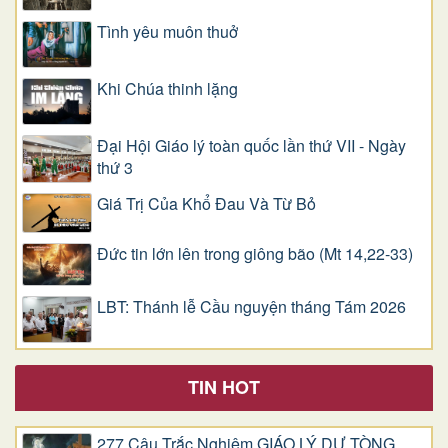
Tình yêu muôn thuở
Khi Chúa thinh lặng
Đại Hội Giáo lý toàn quốc lần thứ VII - Ngày
thứ 3
Giá Trị Của Khổ Ðau Và Từ Bỏ
Đức tin lớn lên trong giông bão (Mt 14,22-33)
LBT: Thánh lễ Cầu nguyện tháng Tám 2026
TIN HOT
277 Câu Trắc Nghiệm GIÁO LÝ DỰ TÒNG