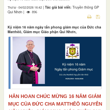
|
Tác giả bài viết:
Truyền thông GP
Thứ tư - 04/02/2026 16:42
Qui Nhơn |
896
Kỷ niệm 16 năm ngày tấn phong giám mục của Đức cha
Matthêô, Giám mục Giáo phận Qui Nhơn,
HÂN HOAN CHÚC MỪNG 16 NĂM GIÁM
MỤC CỦA ĐỨC CHA MATTHÊÔ NGUYỄN