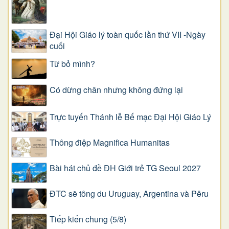
Đại Hội Giáo lý toàn quốc lần thứ VII -Ngày
cuối
Từ bỏ mình?
Có dừng chân nhưng không đứng lại
Trực tuyến Thánh lễ Bế mạc Đại Hội Giáo Lý
Thông điệp Magnifica Humanitas
Bài hát chủ đề ĐH Giới trẻ TG Seoul 2027
ĐTC sẽ tông du Uruguay, Argentina và Pêru
Tiếp kiến chung (5/8)