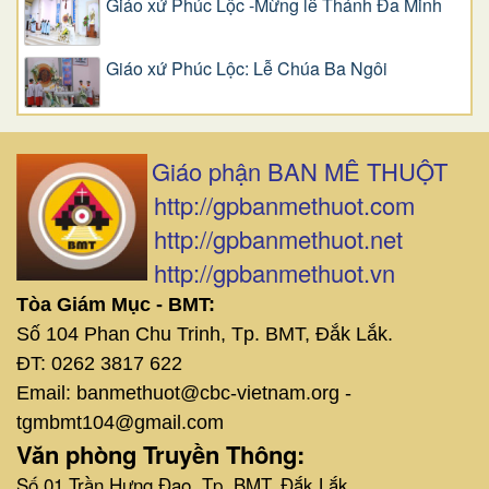
Giáo xứ Phúc Lộc -Mừng lễ Thánh Đa Minh
Giáo xứ Phúc Lộc: Lễ Chúa Ba Ngôi
Giáo phận BAN MÊ THUỘT
http://gpbanmethuot.com
http://gpbanmethuot.net
http://gpbanmethuot.vn
Tòa Giám Mục - BMT:
Số 104 Phan Chu Trinh, Tp. BMT, Đắk Lắk.
ĐT: 0262 3817 622
Email: banmethuot@cbc-vietnam.org -
tgmbmt104@gmail.com
Văn phòng Truyền Thông:
Số 01 Trần Hưng Đạo, Tp. BMT, Đắk Lắk.