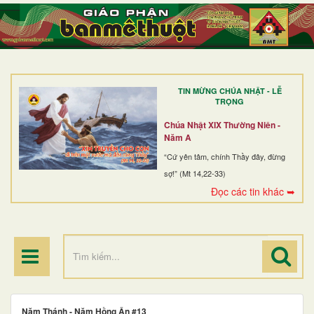
TRANG NHẤT
GIỚI THIỆU
GIÁO XỨ
TIN MỪNG CHÚA NHẬT - LỄ
DÒNG TU
TRỌNG
BAN MỤC VỤ
Chúa Nhật XIX Thường Niên -
Năm A
ĐOÀN THỂ CG
“Cứ yên tâm, chính Thầy đây, đừng
sợ!” (Mt 14,22-33)
LINH MỤC
Đọc các tin khác ➥
ĐIỂM HÀNH HƯƠNG
Năm Thánh - Năm Hồng Ân #13