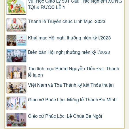
Vui Học Giáo Lý 531 Câu Trắc Nghiệm XƯNG
TỘI & RƯỚC LỄ 1
Thánh lễ Truyền chức Linh Mục -2023
Khai mạc Hội nghị thường niên kỳ I/2023
Biên bản Hội nghị thường niên kỳ I/2023
Tân linh mục Phêrô Nguyễn Tiến Đạt: Thánh
lễ tạ ơn
Việt Nam và Tòa Thánh ký kết Thỏa thuận
Giáo xứ Phúc Lộc -Mừng lễ Thánh Đa Minh
Giáo xứ Phúc Lộc: Lễ Chúa Ba Ngôi