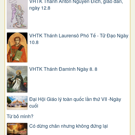
VHTK Thánh Antôn Nguyễn Ðích, giáo dân,
ngày 12.8
VHTK Thánh Laurensô Phó Tế - Tử Đạo Ngày
10.8
VHTK Thánh Đaminh Ngày 8. 8
Đại Hội Giáo lý toàn quốc lần thứ VII -Ngày
cuối
Từ bỏ mình?
Có dừng chân nhưng không đứng lại