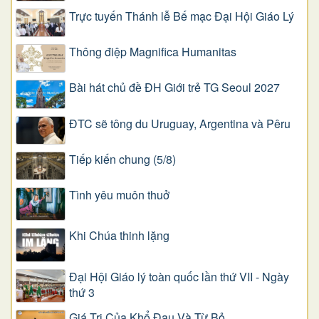
Trực tuyến Thánh lễ Bế mạc Đại Hội Giáo Lý
Thông điệp Magnifica Humanitas
Bài hát chủ đề ĐH Giới trẻ TG Seoul 2027
ĐTC sẽ tông du Uruguay, Argentina và Pêru
Tiếp kiến chung (5/8)
Tình yêu muôn thuở
Khi Chúa thinh lặng
Đại Hội Giáo lý toàn quốc lần thứ VII - Ngày
thứ 3
Giá Trị Của Khổ Ðau Và Từ Bỏ