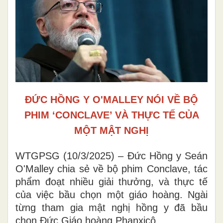
ĐỨC HỒNG Y O'MALLEY NÓI VỀ BỘ
PHIM ‘CONCLAVE’ VÀ THỰC TẾ CỦA
MỘT MẬT NGHỊ
WTGPSG (10/3/2025) – Đức Hồng y Seán
O'Malley chia sẻ về bộ phim Conclave, tác
phẩm đoạt nhiều giải thưởng, và thực tế
của việc bầu chọn một giáo hoàng. Ngài
từng tham gia mật nghị hồng y đã bầu
chọn Đức Giáo hoàng Phanxicô.