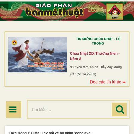
TRANG NHẤT
GIỚI THIỆU
GIÁO XỨ
TIN MỪNG CHÚA NHẬT - LỄ
DÒNG TU
TRỌNG
BAN MỤC VỤ
Chúa Nhật XIX Thường Niên -
Năm A
ĐOÀN THỂ CG
“Cứ yên tâm, chính Thầy đây, đừng
sợ!” (Mt 14,22-33)
LINH MỤC
Đọc các tin khác ➥
ĐIỂM HÀNH HƯƠNG
Đức Hồng Y O'MaLLey nói về bộ phim 'conclave'