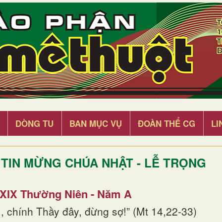
DÒNG TU
BAN MỤC VỤ
ĐOÀN THỂ CG
LI
TIN MỪNG CHÚA NHẬT - LỄ TRỌNG
 XIX Thường Niên - Năm A
, chính Thầy đây, đừng sợ!” (Mt 14,22-33)