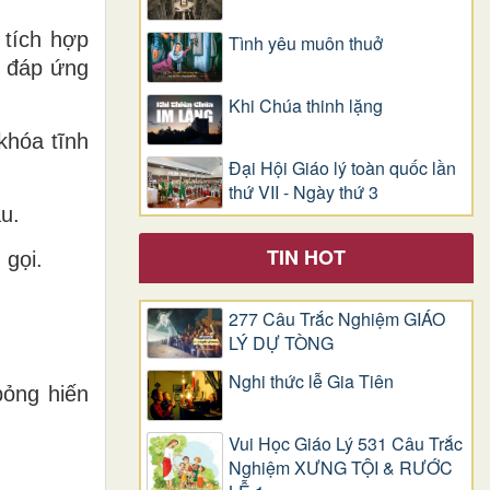
 tích hợp
Tình yêu muôn thuở
– đáp ứng
Khi Chúa thinh lặng
khóa tĩnh
Đại Hội Giáo lý toàn quốc lần
thứ VII - Ngày thứ 3
u.
TIN HOT
 gọi.
277 Câu Trắc Nghiệm GIÁO
LÝ DỰ TÒNG
Nghi thức lễ Gia Tiên
bỏng hiến
Vui Học Giáo Lý 531 Câu Trắc
Nghiệm XƯNG TỘI & RƯỚC