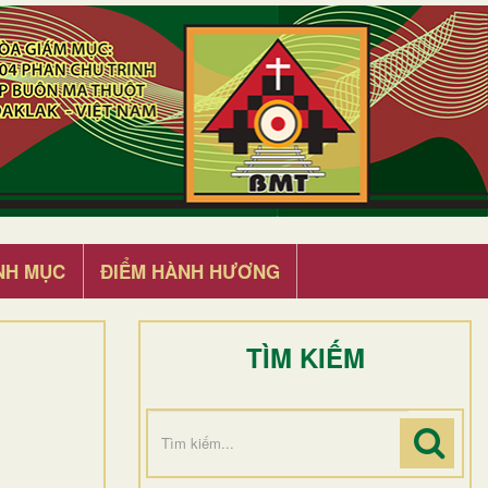
NH MỤC
ĐIỂM HÀNH HƯƠNG
TÌM KIẾM