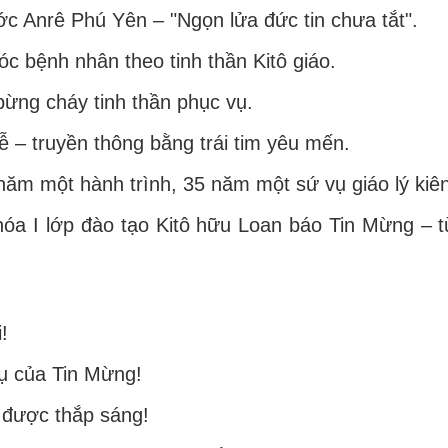
 Anrê Phú Yên – "Ngọn lửa đức tin chưa tắt".
 bệnh nhân theo tinh thần Kitô giáo.
ừng cháy tinh thần phục vụ.
ễ – truyền thông bằng trái tim yêu mến.
ăm một hành trình, 35 năm một sứ vụ giáo lý kiê
a I lớp đào tạo Kitô hữu Loan báo Tin Mừng – t
!
cụ của Tin Mừng!
c được thắp sáng!