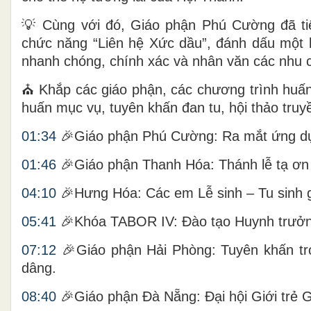
💡 Cùng với đó, Giáo phận Phú Cường đã ti
chức năng “Liên hệ Xức dầu”, đánh dấu một
nhanh chóng, chính xác và nhân văn các nhu cầu
⛪ Khắp các giáo phận, các chương trình huấn 
huấn mục vụ, tuyên khấn đan tu, hội thảo truyề
01:34
🎉Giáo phận Phú Cường: Ra mắt ứng dụng
01:46
🎉Giáo phận Thanh Hóa: Thánh lễ tạ ơn 
04:10
🎉Hưng Hóa: Các em Lễ sinh – Tu sinh 
05:41
🎉Khóa TABOR IV: Đào tạo Huynh trưởng
07:12
🎉Giáo phận Hải Phòng: Tuyên khấn trọ
dâng.
08:40
🎉Giáo phận Đà Nẵng: Đại hội Giới trẻ Gi