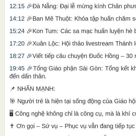
12:15
🎉Đà Nẵng: Đại lễ mừng kính Chân phước
14:12
🎉Ban Mê Thuột: Khóa tập huấn chăm sóc
15:24
🎉Kon Tum: Các sa mạc huấn luyện hè b
17:20
🎉Xuân Lộc: Hội thảo livestream Thánh l
18:27
🎉Viết tiếp câu chuyện Đuốc Hồng – 30 n
19:45
🎉Tổng Giáo phận Sài Gòn: Tổng kết khó
đến dấn thân.
📌 NHẤN MẠNH:
🎯 Người trẻ là hiện tại sống động của Giáo hội
🖥️ Công nghệ không chỉ là công cụ, mà là khí 
✝️ Ơn gọi – Sứ vụ – Phục vụ vẫn đang tiếp tụ