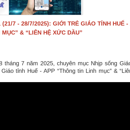
21/7 - 28/7/2025): GIỚI TRẺ GIÁO TỈNH HUẾ -
 MỤC” & “LIÊN HỆ XỨC DẦU”
8 tháng 7 năm 2025, chuyên mục Nhịp sống Giáo
 Giáo tỉnh Huế - APP “Thông tin Linh mục” & “Li