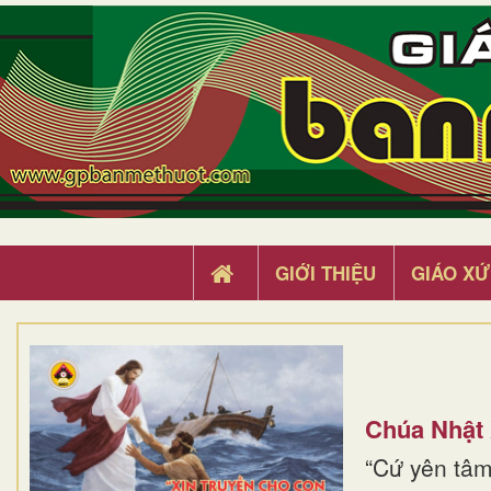
GIỚI THIỆU
GIÁO XỨ
Chúa Nhật
“Cứ yên tâm