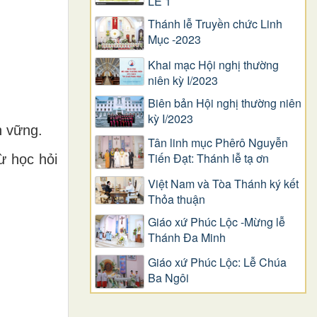
LỄ 1
Thánh lễ Truyền chức Linh
Mục -2023
Khai mạc Hội nghị thường
niên kỳ I/2023
Biên bản Hội nghị thường niên
kỳ I/2023
n vững.
Tân linh mục Phêrô Nguyễn
Tiến Đạt: Thánh lễ tạ ơn
ừ học hỏi
Việt Nam và Tòa Thánh ký kết
Thỏa thuận
Giáo xứ Phúc Lộc -Mừng lễ
Thánh Đa Minh
Giáo xứ Phúc Lộc: Lễ Chúa
Ba Ngôi