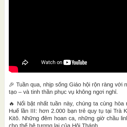
🎉 Tuần qua, nhịp sống Giáo hội rộn ràng với
tạo – và tinh thần phục vụ không ngơi nghỉ.
🔥 Nổi bật nhất tuần này, chúng ta cùng hòa 
Huế lần III: hơn 2.000 bạn trẻ quy tụ tại Trà
Kitô. Những đêm hoan ca, những giờ chầu linh
cho thế hệ tương lai của Hội Thánh.