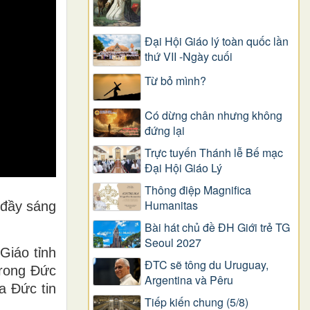
Đại Hội Giáo lý toàn quốc lần
thứ VII -Ngày cuối
Từ bỏ mình?
Có dừng chân nhưng không
đứng lại
Trực tuyến Thánh lễ Bế mạc
Đại Hội Giáo Lý
Thông điệp Magnifica
Humanitas
 đầy sáng
Bài hát chủ đề ĐH Giới trẻ TG
Seoul 2027
Giáo tỉnh
ĐTC sẽ tông du Uruguay,
trong Đức
Argentina và Pêru
a Đức tin
Tiếp kiến chung (5/8)