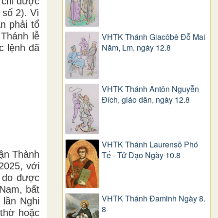
 chỉ được
, số 2). Vì
n phải tổ
Thánh lễ
VHTK Thánh Giacôbê Ðỗ Mai
Năm, Lm, ngày 12.8
c lệnh đã
VHTK Thánh Antôn Nguyễn
Ðích, giáo dân, ngày 12.8
VHTK Thánh Laurensô Phó
ận Thành
Tế - Tử Đạo Ngày 10.8
2025, với
ý do được
 Nam, bất
VHTK Thánh Đaminh Ngày 8.
 lần Nghi
8
thờ hoặc