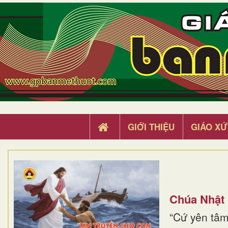
GIỚI THIỆU
GIÁO XỨ
Chúa Nhật
“Cứ yên tâm