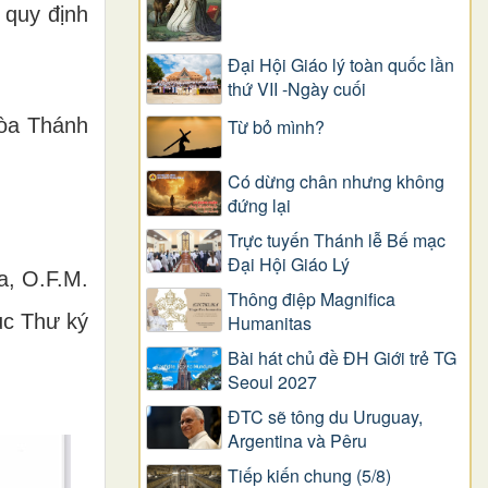
 quy định
Đại Hội Giáo lý toàn quốc lần
thứ VII -Ngày cuối
Tòa Thánh
Từ bỏ mình?
Có dừng chân nhưng không
đứng lại
Trực tuyến Thánh lễ Bế mạc
Đại Hội Giáo Lý
a, O.F.M.
Thông điệp Magnifica
c Thư ký
Humanitas
Bài hát chủ đề ĐH Giới trẻ TG
Seoul 2027
ĐTC sẽ tông du Uruguay,
Argentina và Pêru
Tiếp kiến chung (5/8)