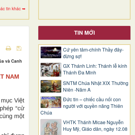
ác tin khác ➥
TIN MỚI
Cứ yên tâm-chính Thầy đây-
đừng sợ!
úa và Canh
GX Thánh Linh: Thánh lễ kính
Thánh Đa Minh
ỆT NAM
SNTM Chúa Nhật XIX Thường
Niên -Năm A
Đức tin – chiếc cầu nối con
 mục Việt
người với quyền năng Thiên
 phép “cử
Chúa
 cùng một
VHTK Thánh Micae Nguyễn
Huy Mỹ, Giáo dân, ngày 12.08