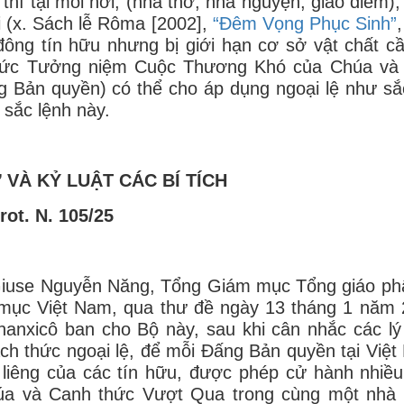
hì tại mỗi nơi, (nhà thờ, nhà nguyện, giáo điểm),
 (x. Sách lễ Rôma [2002],
“Đêm Vọng Phục Sinh”
ông tín hữu nhưng bị giới hạn cơ sở vật chất cầ
 thức Tưởng niệm Cuộc Thương Khó của Chúa và 
 Bản quyền) có thể cho áp dụng ngoại lệ như sắ
sắc lệnh này.
VÀ KỶ LUẬT CÁC BÍ TÍCH
rot. N. 105/25
Giuse Nguyễn Năng, Tổng Giám mục Tổng giáo ph
mục Việt Nam, qua thư đề ngày 13 tháng 1 năm 
anxicô ban cho Bộ này, sau khi cân nhắc các l
cách thức ngoại lệ, để mỗi Đấng Bản quyền tại Việt
ng liêng của các tín hữu, được phép cử hành nhiều
a và Canh thức Vượt Qua trong cùng một nhà 