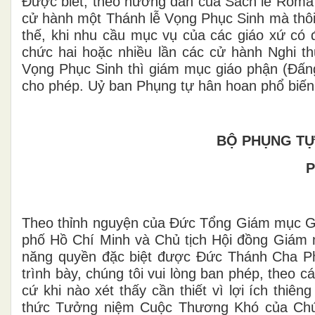
Được biết, theo hướng dẫn của Sách lễ Rôma t
cử hành một Thánh lễ Vọng Phục Sinh mà thôi
thế, khi nhu cầu mục vụ của các giáo xứ có đ
chức hai hoặc nhiều lần các cử hành Nghi
Vọng Phục Sinh thì giám mục giáo phận (Đấng
cho phép. Uỷ ban Phụng tự hân hoan phổ biến 
BỘ PHỤNG TỰ 
P
Theo thỉnh nguyện của Đức Tổng Giám mục 
phố Hồ Chí Minh và Chủ tịch Hội đồng Giám 
năng quyền đặc biệt được Đức Thánh Cha Ph
trình bày, chúng tôi vui lòng ban phép, theo 
cứ khi nào xét thấy cần thiết vì lợi ích thiê
thức Tưởng niệm Cuộc Thương Khó của Chú