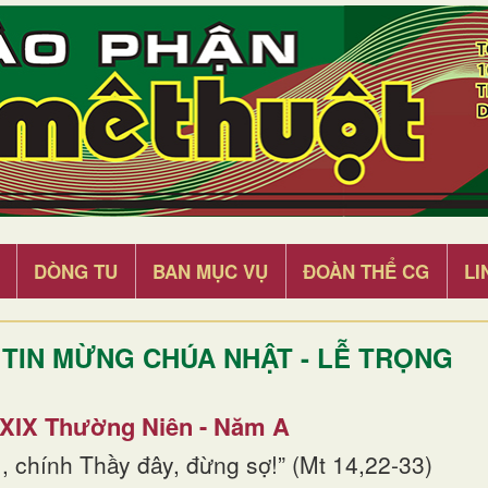
DÒNG TU
BAN MỤC VỤ
ĐOÀN THỂ CG
LI
TIN MỪNG CHÚA NHẬT - LỄ TRỌNG
 XIX Thường Niên - Năm A
, chính Thầy đây, đừng sợ!” (Mt 14,22-33)