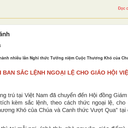
Đọc c
hánh
4
 hành nhiều lần Nghi thức Tưởng niệm Cuộc Thương Khó của Ch
 BAN SẮC LỆNH NGOẠI LỆ CHO GIÁO HỘI VI
g trú tại Việt Nam đã chuyển đến Hội đồng Giám
ích kèm sắc lệnh, theo cách thức ngoại lệ, cho
hương Khó của Chúa và Canh thức Vượt Qua” tại