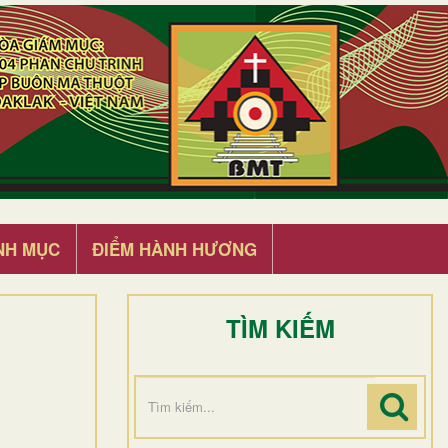
NH MỤC
ĐIỂM HÀNH HƯƠNG
TÌM KIẾM