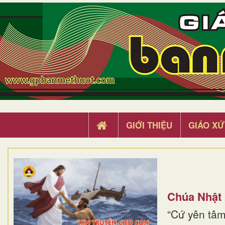
GIỚI THIỆU
GIÁO XỨ
Chúa Nhật
“Cứ yên tâm