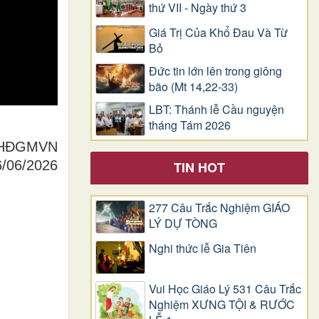
thứ VII - Ngày thứ 3
Giá Trị Của Khổ Ðau Và Từ
Bỏ
Đức tin lớn lên trong giông
bão (Mt 14,22-33)
LBT: Thánh lễ Cầu nguyện
tháng Tám 2026
g HĐGMVN
6/06/2026
TIN HOT
277 Câu Trắc Nghiệm GIÁO
LÝ DỰ TÒNG
Nghi thức lễ Gia Tiên
Vui Học Giáo Lý 531 Câu Trắc
Nghiệm XƯNG TỘI & RƯỚC