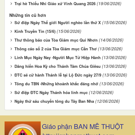
(19/06/2026)
Trại hè Thiếu Nhi Giáo xứ Vinh Quang 2026
Những tin cũ hơn
(15/06/2026)
Sứ điệp Ngày Thế giới Người nghèo lần thứ X
(15/06/2026)
Kinh Truyền Tin (15/6)
(14/06/2026)
Thư thông báo của Tòa Giám mục Qui Nhơn
(13/06/2026)
Thông cáo số 2 của Tòa Giám mục Cần Thơ
(13/06/2026)
Linh Mục Ngày Nay -Người Mục Tử Hiệp Hành
(13/06/2026)
Dâng hiến Hoa Kỳ cho Thánh Tâm Chúa Giêsu
(13/06/2026)
ĐTC sẽ cử hành Thánh lễ tại Lộ Đức ngày 27/9
(13/06/2026)
Tông du TBN -Những khoảnh khắc đáng nhớ
(12/06/2026)
Sứ điệp ĐTC Ngày Thánh hóa linh mục
(12/06/2026)
Ngày thứ sáu chuyến tông du Tây Ban Nha
Giáo phận BAN MÊ THUỘT