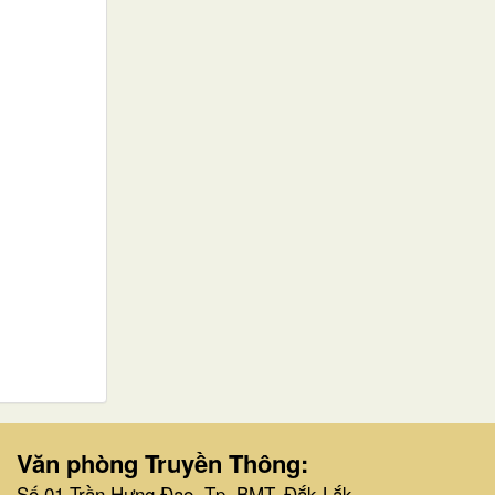
Văn phòng Truyền Thông:
Số 01 Trần Hưng Đạo, Tp. BMT, Đắk Lắk.