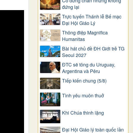
Có dừng chân nhưng không
đứng lại
Trực tuyến Thánh lễ Bế mạc
Đại Hội Giáo Lý
Thông điệp Magnifica
Humanitas
Bài hát chủ đề ĐH Giới trẻ TG
Seoul 2027
ĐTC sẽ tông du Uruguay,
Argentina và Pêru
Tiếp kiến chung (5/8)
Tình yêu muôn thuở
Khi Chúa thinh lặng
Đại Hội Giáo lý toàn quốc lần