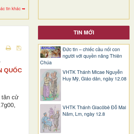
ác tin khác ➥
TIN MỚI
Đức tin – chiếc cầu nối con
người với quyền năng Thiên
.
Chúa
N QUỐC
VHTK Thánh Micae Nguyễn
Huy Mỹ, Giáo dân, ngày 12.08
 tân cử
17g00,
VHTK Thánh Giacôbê Ðỗ Mai
Năm, Lm, ngày 12.8