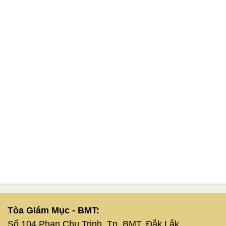
Tòa Giám Mục - BMT:
Số 104 Phan Chu Trinh, Tp. BMT, Đắk Lắk.