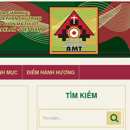
NH MỤC
ĐIỂM HÀNH HƯƠNG
TÌM KIẾM