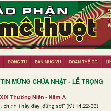
DÒNG TU
BAN MỤC VỤ
ĐOÀN THỂ CG
LI
TIN MỪNG CHÚA NHẬT - LỄ TRỌNG
 XIX Thường Niên - Năm A
, chính Thầy đây, đừng sợ!” (Mt 14,22-33)