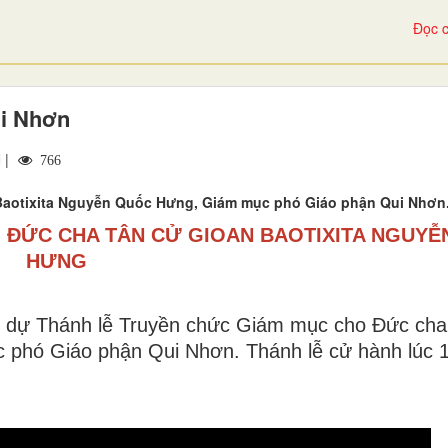
Đọc c
ui Nhơn
 |
766
Baotixita Nguyễn Quốc Hưng, Giám mục phó Giáo phận Qui Nhơn
 ĐỨC CHA TÂN CỬ GIOAN BAOTIXITA NGUYỄ
HƯNG
m dự Thánh lễ Truyền chức Giám mục cho Đức cha
 phó Giáo phận Qui Nhơn. Thánh lễ cử hành lúc 