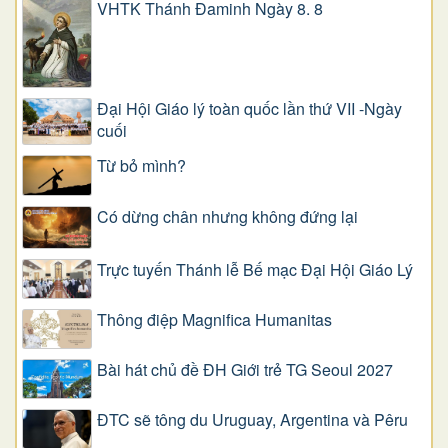
VHTK Thánh Đaminh Ngày 8. 8
Đại Hội Giáo lý toàn quốc lần thứ VII -Ngày
cuối
Từ bỏ mình?
Có dừng chân nhưng không đứng lại
Trực tuyến Thánh lễ Bế mạc Đại Hội Giáo Lý
Thông điệp Magnifica Humanitas
Bài hát chủ đề ĐH Giới trẻ TG Seoul 2027
ĐTC sẽ tông du Uruguay, Argentina và Pêru