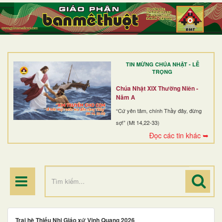
TRANG NHẤT
GIỚI THIỆU
GIÁO XỨ
TIN MỪNG CHÚA NHẬT - LỄ
DÒNG TU
TRỌNG
BAN MỤC VỤ
Chúa Nhật XIX Thường Niên -
Năm A
ĐOÀN THỂ CG
“Cứ yên tâm, chính Thầy đây, đừng
sợ!” (Mt 14,22-33)
LINH MỤC
Đọc các tin khác ➥
ĐIỂM HÀNH HƯƠNG
Trại hè Thiếu Nhi Giáo xứ Vinh Quang 2026