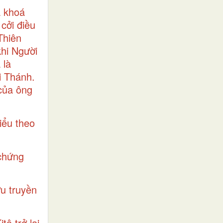
a khoá
cởi điều
Thiên
hi Người
 là
i Thánh.
 của ông
iểu theo
 chứng
u truyền
ô trở lại