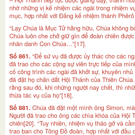
nhờ những vị kế nhiệm các ngài trong nhiệm vụ
mục, hợp nhất với Đấng kế nhiệm thánh Phêrô 
“Lạy Chúa là Mục Tử hằng hữu, Chúa không bỏ
Chúa luôn che chở giữ gìn để đoàn chiên được
nhân danh Con Chúa…”
[17]
.
Số 861.
“Để sứ vụ đã được ủy thác cho các ngà
đã trao cho các cộng sự viên trực tiếp của mì
cố công trình các ngài đã khởi sự, khuyên nh
đã đặt họ chăn dắt Hội Thánh của Thiên Chúa. 
rằng sau đó, khi những người nay chết, thì nh
thừa tác vụ của họ”
[18]
.
Số 881.
Chúa đã đặt một mình ông Simon, mà N
Người đã trao cho ông các chìa khóa của Hội 
chiên
[20]
. “Tuy nhiên, nhiệm vụ tháo gỡ và c
trao ban cho Tông Đồ đoàn, hợp nhất với đầu 