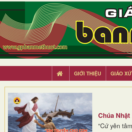
GIỚI THIỆU
GIÁO XỨ
Chúa Nhật
“Cứ yên tâm