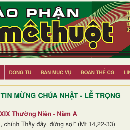
DÒNG TU
BAN MỤC VỤ
ĐOÀN THỂ CG
LI
TIN MỪNG CHÚA NHẬT - LỄ TRỌNG
 XIX Thường Niên - Năm A
, chính Thầy đây, đừng sợ!” (Mt 14,22-33)