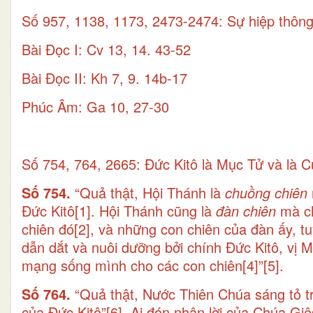
Số 957, 1138, 1173, 2473-2474: Sự hiệp thông
Bài Ðọc I: Cv 13, 14. 43-52
Bài Ðọc II: Kh 7, 9. 14b-17
Phúc Âm: Ga 10, 27-30
Số 754, 764, 2665: Đức Kitô là Mục Tử và là 
Số 754.
“Quả thật, Hội Thánh là
chuồng chiên
Đức Kitô
[1]
. Hội Thánh cũng là
đàn chiên
mà ch
chiên đó
[2]
, và những con chiên của đàn ấy, 
dẫn dắt và nuôi dưỡng bởi chính Đức Kitô, vị 
mạng sống mình cho các con chiên
[4]
”
[5]
.
Số 764.
“Quả thật, Nước Thiên Chúa sáng tỏ tr
của Đức Kitô”
[6]
. Ai đón nhận lời của Chúa Gi