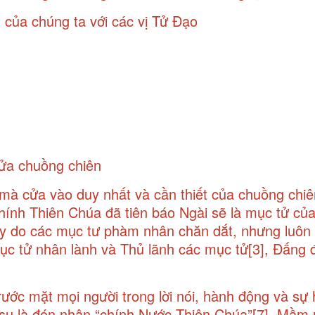
 của chúng ta với các vị Tử Đạo
Cửa chuồng chiên
mà cửa vào duy nhất và cần thiết của chuồng chiê
ính Thiên Chúa đã tiên báo Ngài sẽ là mục tử củ
tuy do các mục tư phàm nhân chăn dắt, nhưng luôn
Mục tử nhân lành và Thủ lãnh các mục tử
[3]
, Đấng 
ước mặt mọi người trong lời nói, hành động và sự 
êsu là đón nhận “chính Nước Thiên Chúa”
[7]
. Mầm 