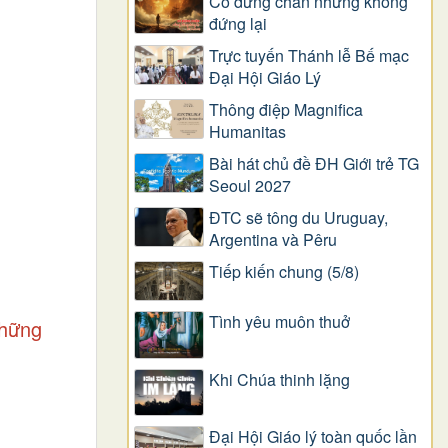
Có dừng chân nhưng không
đứng lại
Trực tuyến Thánh lễ Bế mạc
Đại Hội Giáo Lý
Thông điệp Magnifica
Humanitas
Bài hát chủ đề ĐH Giới trẻ TG
Seoul 2027
ĐTC sẽ tông du Uruguay,
Argentina và Pêru
Tiếp kiến chung (5/8)
Tình yêu muôn thuở
những
Khi Chúa thinh lặng
Đại Hội Giáo lý toàn quốc lần