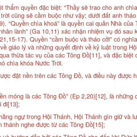
 thẩm quyền đặc biệt: “Thầy sẽ trao cho anh chì
 trời cũng sẽ cầm buộc như vậy; dưới đất anh tháo 
,19). “Quyền chìa khoá” là quyền cai quản Nhà của 
nhân lành” (Ga 10,11) xác nhận nhiệm vụ đó sau k
21,15-17). Quyền “cầm buộc và tháo cởi” có nghĩa
về giáo lý và những quyết định về kỷ luật trong Hộ
qua thừa tác vụ của các Tông Đồ
[11]
, và đặc biệt
hó chìa khóa Nước Trời.
được đặt nền trên các Tông Đồ, và điều này được h
ền móng là các Tông Đồ” (Ep 2,20)
[12]
, là những
 đi
[13]
;
hằng ngự trong Hội Thánh, Hội Thánh gìn giữ và lư
nh thánh nghe được từ các Tông Đồ
[15]
;
a và hướng dẫn bởi các Tông Đồ cho đến khi Đức Kit