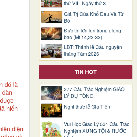
thứ VII - Ngày thứ 3
Giá Trị Của Khổ Ðau Và Từ
Bỏ
Đức tin lớn lên trong giông
bão (Mt 14,22-33)
LBT: Thánh lễ Cầu nguyện
tháng Tám 2026
TIN HOT
n đó là
277 Câu Trắc Nghiệm GIÁO
a đàn
LÝ DỰ TÒNG
 được
Nghi thức lễ Gia Tiên
đã hiến
Vui Học Giáo Lý 531 Câu Trắc
hiện diện
Nghiệm XƯNG TỘI & RƯỚC
mống và