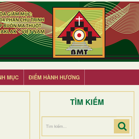
NH MỤC
ĐIỂM HÀNH HƯƠNG
TÌM KIẾM