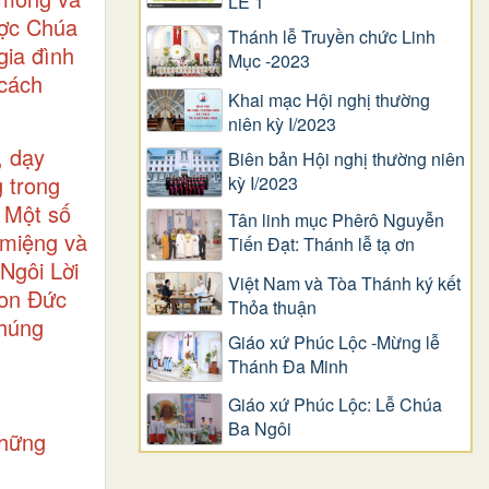
LỄ 1
ược Chúa
Thánh lễ Truyền chức Linh
gia đình
Mục -2023
“cách
Khai mạc Hội nghị thường
niên kỳ I/2023
, dạy
Biên bản Hội nghị thường niên
 trong
kỳ I/2023
 Một số
Tân linh mục Phêrô Nguyễn
 miệng và
Tiến Đạt: Thánh lễ tạ ơn
Ngôi Lời
Việt Nam và Tòa Thánh ký kết
Con Đức
Thỏa thuận
chúng
Giáo xứ Phúc Lộc -Mừng lễ
Thánh Đa Minh
Giáo xứ Phúc Lộc: Lễ Chúa
Ba Ngôi
những