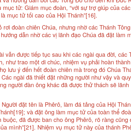
 mục tử: Giám mục đoàn, “với sự trợ giúp của các 
là mục tử tối cao của Hội Thánh”
[16]
.
 rơi đoàn chiên Chúa, nhưng nhờ các Thánh Tông
 hướng dẫn nhờ các vị lãnh đạo Chúa đã đặt làm 
i vẫn được tiếp tục sau khi các ngài qua đời, các
nh, như trao một di chúc, nhiệm vụ phải hoàn thàn
ủ họ lưu ý đến hết đoàn chiên mà trong đó Chúa T
Các ngài đã thiết đặt những người như vậy và quy
ững người đàn ông khác đã được thử thách sẽ lãnh
gười đặt tên là Phêrô, làm đá tảng của Hội Thán
Thánh
[19]
; và đặt ông làm mục tử của toàn thể đo
ầm buộc, đã được ban cho ông Phêrô, rõ ràng cũng
của mình”
[21]
. Nhiệm vụ mục tử này của thánh Ph