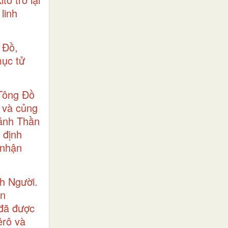
linh
 Đồ,
mục tử
 Tông Đồ
h và củng
hánh Thần
 định
 nhận
h Người.
àn
 đã được
êrô và