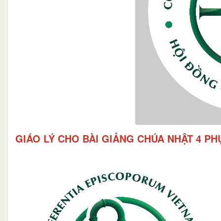
GIÁO LÝ CHO BÀI GIẢNG CHÚA NHẬT 4 PH