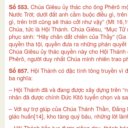
Số 553.
Chúa Giêsu ủy thác cho ông Phêrô một
Nước Trời; dưới đất anh cầm buộc điều gì, trên
gì, trên trời cũng sẽ tháo cởi như vậy” (Mt 16
Chúa, tức là Hội Thánh. Chúa Giêsu, “Mục Tử 
phục sinh: “Hãy chăn dắt chiên của Thầy” (Ga 
quyền tha tội, quyền đưa ra những phán quyết 
Chúa Giêsu ủy thác quyền này cho Hội Thánh 
Phêrô, người duy nhất Chúa minh nhiên trao p
Số 857.
Hội Thánh có đặc tính tông truyền vì 
ba nghĩa:
– Hội Thánh đã và đang được xây dựng trên “n
nhân đã được chính Đức Kitô tuyển chọn và sai
– Với sự trợ giúp của Chúa Thánh Thần, Đấng 
giáo huấn
[14]
, kho tàng quý báu, những lời là
– Hội Thánh tiếp tục được giảng dạy, thánh hó