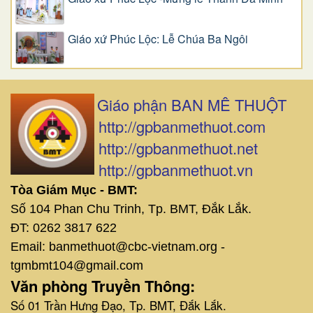
Giáo xứ Phúc Lộc: Lễ Chúa Ba Ngôi
Giáo phận BAN MÊ THUỘT
http://gpbanmethuot.com
http://gpbanmethuot.net
http://gpbanmethuot.vn
Tòa Giám Mục - BMT:
Số 104 Phan Chu Trinh, Tp. BMT, Đắk Lắk.
ĐT: 0262 3817 622
Email: banmethuot@cbc-vietnam.org -
tgmbmt104@gmail.com
Văn phòng Truyền Thông:
Số 01 Trần Hưng Đạo, Tp. BMT, Đắk Lắk.