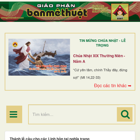
TRANG NHẤT
GIỚI THIỆU
GIÁO XỨ
TIN MỪNG CHÚA NHẬT - LỄ
DÒNG TU
TRỌNG
BAN MỤC VỤ
Chúa Nhật XIX Thường Niên -
Năm A
ĐOÀN THỂ CG
“Cứ yên tâm, chính Thầy đây, đừng
sợ!” (Mt 14,22-33)
LINH MỤC
Đọc các tin khác ➥
ĐIỂM HÀNH HƯƠNG
Thánh lễ cầu cho các Linh hồn tại nghĩa trang