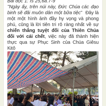
Bài đọc 1: Is 25,6a.7-9
"Ngày ấy, trên núi này, Đức Chúa các đạo
binh sẽ đãi muôn dân một bữa tiệc
" Đây là
một một hình ảnh đầy hy vọng và phong
phú, cũng là lời tiên tri rõ ràng nhất về sự
chiến thắng tuyệt đối của Thiên Chúa
đối với cái chết
, việc này đã thành hiện
thực qua sự Phục Sinh của Chúa Giêsu
Kitô