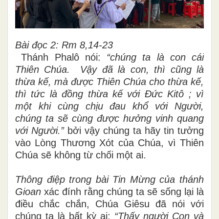
Bài đọc 2: Rm 8,14-23
Thánh Phalô nói:
“chúng ta là con cái
Thiên Chúa. Vậy đã là con, thì cũng là
thừa kế, mà được Thiên Chúa cho thừa kế,
thì tức là đồng thừa kế với Đức Kitô ; vì
một khi cùng chịu đau khổ với Người,
chúng ta sẽ cùng được hưởng vinh quang
với Người.”
bởi vậy chúng ta hãy tin tưởng
vào Lòng Thương Xót của Chúa, vì Thiên
Chúa sẽ không từ chối một ai.
Thông điệp trong bài Tin Mừng của thánh
Gioan
xác đính rằng chúng ta sẽ sống lại là
điều chắc chắn, Chúa Giêsu đã nói với
chúng ta là bất kỳ ai:
“Thấy người Con và