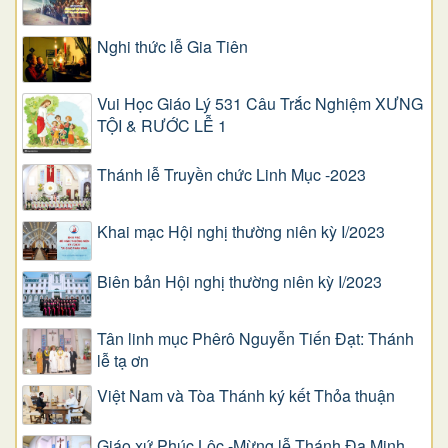
Nghi thức lễ Gia Tiên
Vui Học Giáo Lý 531 Câu Trắc Nghiệm XƯNG
TỘI & RƯỚC LỄ 1
Thánh lễ Truyền chức Linh Mục -2023
Khai mạc Hội nghị thường niên kỳ I/2023
Biên bản Hội nghị thường niên kỳ I/2023
Tân linh mục Phêrô Nguyễn Tiến Đạt: Thánh
lễ tạ ơn
Việt Nam và Tòa Thánh ký kết Thỏa thuận
Giáo xứ Phúc Lộc -Mừng lễ Thánh Đa Minh