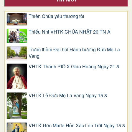
Thiên Chúa yêu thương tôi
Thiếu Nhi VHTK CHÚA NHẬT 20 TN A
Trước thềm Đại hội Hành hương Đức Mẹ La
Vang
VHTK Thánh PIÔ X Giáo Hoàng Ngày 21.8
VHTK Lễ Đức Mẹ La Vang Ngày 15.8
VHTK Đức Maria Hồn Xác Lên Trời Ngày 15.8