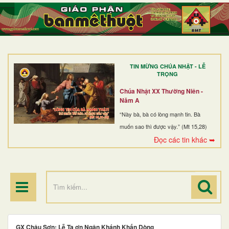
TRANG NHẤT
GIỚI THIỆU
GIÁO XỨ
TIN MỪNG CHÚA NHẬT - LỄ
DÒNG TU
TRỌNG
BAN MỤC VỤ
Chúa Nhật XX Thường Niên -
Năm A
ĐOÀN THỂ CG
“Này bà, bà có lòng mạnh tin. Bà
muốn sao thì được vậy.” (Mt 15,28)
LINH MỤC
Đọc các tin khác ➥
ĐIỂM HÀNH HƯƠNG
GX Châu Sơn: Lễ Tạ ơn Ngân Khánh Khấn Dòng